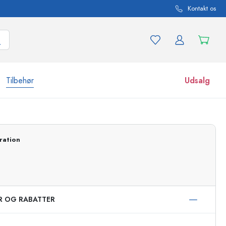
Kontakt os
Tilbehør
Udsalg
r og produktvarianter
Glas
ration
Opdag nu
Køb nu
ER OG RABATTER