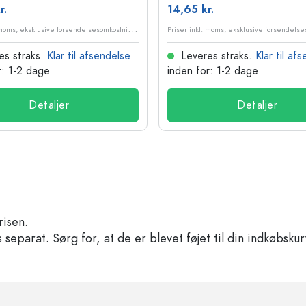
r.
14,65 kr.
P
riser inkl. moms, eksklusive forsendelsesomkostninger
es straks.
Klar til afsendelse
Leveres straks.
Klar til af
r: 1-2 dage
inden for: 1-2 dage
Detaljer
Detaljer
risen.
separat. Sørg for, at de er blevet føjet til din indkøbskur