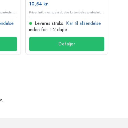
10,54 kr.
84,84
P
riser inkl. moms, eksklusive forsendelsesomkostninger
P
riser inkl. moms, eksklusive forsendelsesomkostninger
sendelse
Leveres straks.
Klar til afsendelse
Lev
inden for: 1-2 dage
inden
Detaljer
v.