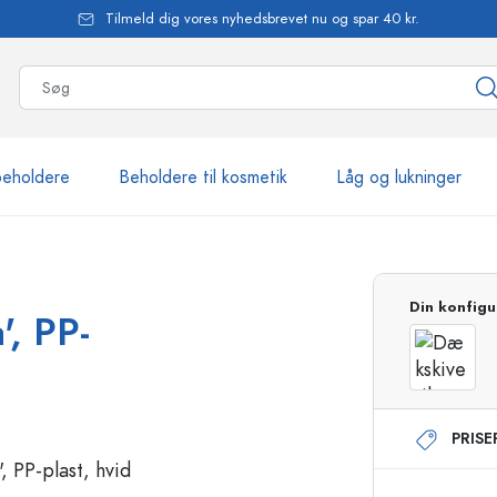
Tilmeld dig vores nyhedsbrevet nu og spar 40 kr.
beholdere
Beholdere til kosmetik
Låg og lukninger
mere end 2.500 produkte
Din konfigu
', PP-
Estal-flasker
PRIS
Flasker med pumpe
Airless-dispensere
Sprayflasker
Roll-on flasker