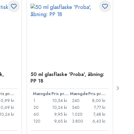
k,
50 ml glasflaske 'Proba', åbning:
Kapse
PP 18
Pris pr. stk.
Mængde
Pris pr. stk.
Mængde
Pris pr. stk.
Mæn
10,99 kr.
1
10,54 kr.
240
8,00 kr.
1
10,69 kr.
20
10,24 kr.
540
7,77 kr.
20
10,24 kr.
60
9,95 kr.
1.020
7,48 kr.
50
120
9,65 kr.
3.800
6,43 kr.
100