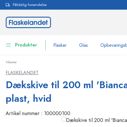
Pålidelig forsendelse
 søgning
Gå til hovednavigation
Produkter
Flasker
Glas
Opbevarings
Tilbehør
Flasker
Vis alle Flasker
FLASKELANDET
Glas
Dækskive til 200 ml 'Bianca
Flasker efter mærke
WECK-flasker
Opbevaringsbeholdere
plast, hvid
Bordservice
Flasker efter funktion
Artikel nummer :
100000100
Pipetteflasker
Beholdere til kosmetik
Flasker med patentprop