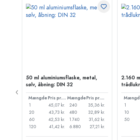
50 ml aluminiumsflaske, metal,
2.160 m
sølv, åbning: DIN 32
trådluk
Pris pr. stk.
Mængde
Pris pr. stk.
Mængde
Pris pr. stk.
Mængd
45 kr.
1
45,07 kr.
240
35,36 kr.
1
37 kr.
20
43,73 kr.
480
32,89 kr.
10
30 kr.
60
42,53 kr.
1.740
31,62 kr.
50
22 kr.
120
41,42 kr.
6.880
27,21 kr.