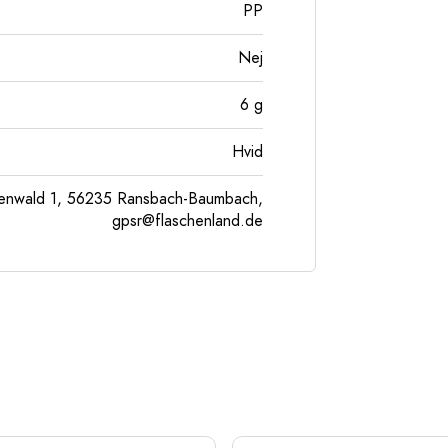
PP
Nej
6
g
Hvid
enwald 1, 56235 Ransbach-Baumbach,
gpsr@flaschenland.de