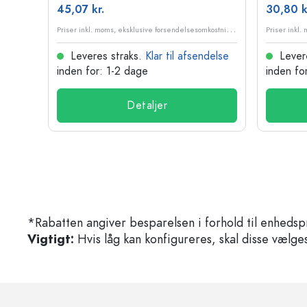
45,07 kr.
30,80 k
P
riser inkl. moms, eksklusive forsendelsesomkostninger
P
riser inkl. moms, eksklusive forsendelsesomkostninger
delse
Leveres straks.
Klar til afsendelse
Lever
inden for: 1-2 dage
inden fo
Detaljer
*Rabatten angiver besparelsen i forhold til enhedsp
Vigtigt:
Hvis låg kan konfigureres, skal disse vælges 