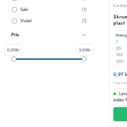
Glasflasker
FLASKE
Sølv
(1)
Plastflasker
Skrum
Violet
(1)
plast
Pris
Mæng
1
20
100
200
0,97 k
Leve
inden 