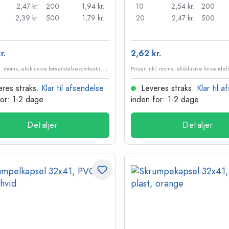
2,47 kr.
200
1,94 kr.
10
2,54 kr.
200
2,39 kr.
500
1,79 kr.
20
2,47 kr.
500
r.
2,62 kr.
P
riser inkl. moms, eksklusive forsendelsesomkostninger
res straks.
Klar til afsendelse
Leveres straks.
Klar til 
for: 1-2 dage
inden for: 1-2 dage
Detaljer
Detaljer