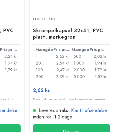
FLASKELANDET
, PVC-
Skrumpelkapsel 32x41, PVC-
plast, mørkegrøn
Pris pr. stk.
Mængde
Pris pr. stk.
Mængde
Pris pr. stk.
2,24 kr.
1
2,62 kr.
500
2,02 kr.
1,94 kr.
20
2,54 kr.
1.000
1,94 kr.
1,79 kr.
100
2,47 kr.
2.000
1,79 kr.
200
2,39 kr.
5.000
1,57 kr.
2,62 kr.
P
riser inkl. moms, eksklusive forsendelsesomkostninger
P
riser inkl. moms, eksklusive forsendelsesomkostninger
afsendelse
Leveres straks.
Klar til afsendelse
inden for: 1-2 dage
Detaljer