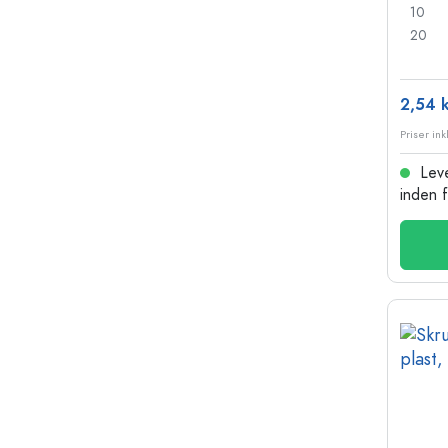
10
20
2,54 k
Leve
inden 