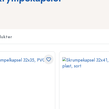
Likørflasker
Flasker med motiver
Saftflasker
Ginflasker
Parfumeflasker
Juleflasker
Flaske til neglelak
Valentinsdag
dukter
Miniature- og prøveflasker
Dekorative flasker
Squeeze-flasker
Flasker til konservering
Flasker med særlig form
Cylinder flasker
Flasker med rund skulder
Vinballon og ballonfl
Lommelærker
Flasker med bred hals