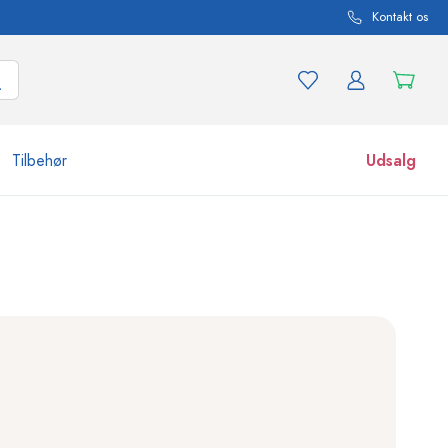
Kontakt os
Tilbehør
Udsalg
r og produktvarianter
Glas
Opdag nu
Køb nu