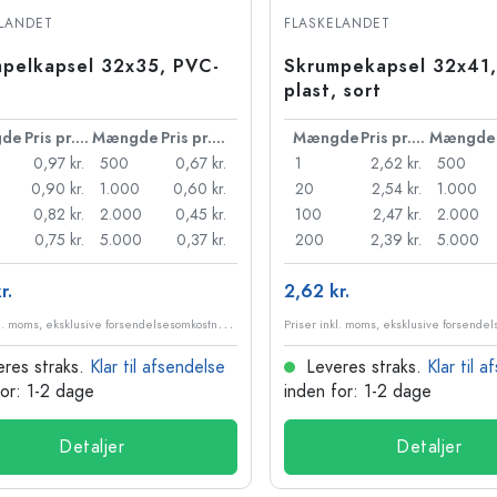
Stentøjsflasker
LANDET
FLASKELANDET
Aluminiumsflasker
pelkapsel 32x35, PVC-
Skrumpekapsel 32x41,
plast, sort
de
Pris pr. stk.
Mængde
Pris pr. stk.
Mængde
Pris pr. stk.
Mængde
0,97 kr.
500
0,67 kr.
1
2,62 kr.
500
0,90 kr.
1.000
0,60 kr.
20
2,54 kr.
1.000
0,82 kr.
2.000
0,45 kr.
100
2,47 kr.
2.000
0,75 kr.
5.000
0,37 kr.
200
2,39 kr.
5.000
r.
2,62 kr.
P
riser inkl. moms, eksklusive forsendelsesomkostninger
res straks.
Klar til afsendelse
Leveres straks.
Klar til 
for: 1-2 dage
inden for: 1-2 dage
Detaljer
Detaljer