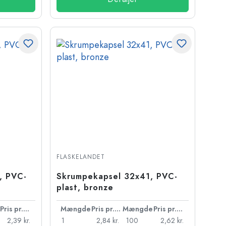
FLASKELANDET
, PVC-
Skrumpekapsel 32x41, PVC-
plast, bronze
Pris pr. stk.
Mængde
Pris pr. stk.
Mængde
Pris pr. stk.
2,39 kr.
1
2,84 kr.
100
2,62 kr.