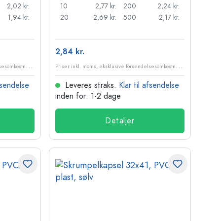
2,02 kr.
10
2,77 kr.
200
2,24 kr.
1,94 kr.
20
2,69 kr.
500
2,17 kr.
2,84 kr.
P
riser inkl. moms, eksklusive forsendelsesomkostninger
P
riser inkl. moms, eksklusive forsendelsesomkostninger
afsendelse
Leveres straks.
Klar til afsendelse
inden for: 1-2 dage
Detaljer