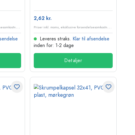
2,62 kr.
P
riser inkl. moms, eksklusive forsendelsesomkostninger
P
riser inkl. moms, eksklusive forsendelsesomkostninger
afsendelse
Leveres straks.
Klar til afsendelse
inden for: 1-2 dage
Detaljer