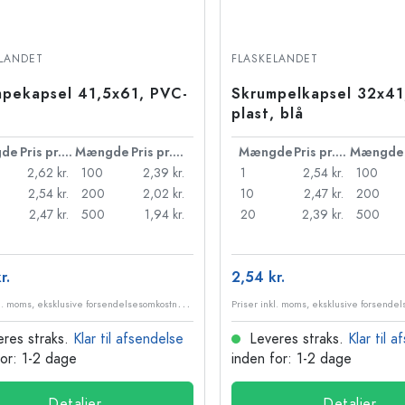
LANDET
FLASKELANDET
pekapsel 41,5x61, PVC-
Skrumpelkapsel 32x41
plast, blå
de
Pris pr. stk.
Mængde
Pris pr. stk.
Mængde
Pris pr. stk.
Mængde
2,62 kr.
100
2,39 kr.
1
2,54 kr.
100
2,54 kr.
200
2,02 kr.
10
2,47 kr.
200
2,47 kr.
500
1,94 kr.
20
2,39 kr.
500
r.
2,54 kr.
P
riser inkl. moms, eksklusive forsendelsesomkostninger
res straks.
Klar til afsendelse
Leveres straks.
Klar til 
for: 1-2 dage
inden for: 1-2 dage
Detaljer
Detaljer