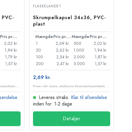
FLASKELANDET
 PVC-
Skrumpelkapsel 34x36, PVC-
plast
Pris pr. stk.
Mængde
Pris pr. stk.
Mængde
Pris pr. stk.
2,02 kr.
1
2,69 kr.
500
2,02 kr.
1,94 kr.
20
2,62 kr.
1.000
1,94 kr.
1,79 kr.
100
2,54 kr.
2.000
1,87 kr.
1,57 kr.
200
2,47 kr.
5.000
1,57 kr.
2,69 kr.
P
riser inkl. moms, eksklusive forsendelsesomkostninger
P
riser inkl. moms, eksklusive forsendelsesomkostninger
afsendelse
Leveres straks.
Klar til afsendelse
inden for: 1-2 dage
Detaljer