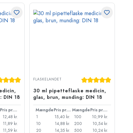
jerner
nemsnitlig bedømmelse på 5 ud af 5 stjerner
Gennemsnitlig bedømme
FLASKELANDET
edicin,
30 ml pipetteflaske medicin,
g: DIN 18
glas, brun, munding: DIN 18
Pris pr. stk.
Mængde
Pris pr. stk.
Mængde
Pris pr. stk.
12,48 kr.
1
15,40 kr.
100
10,99 kr.
11,89 kr.
10
14,88 kr.
200
10,54 kr.
11,59 kr.
20
14,35 kr.
500
10,24 kr.