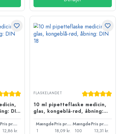
jerner
nemsnitlig bedømmelse på 5 ud af 5 stjerner
Gennemsnitlig bedømme
FLASKELANDET
edicin,
10 ml pipetteflaske medicin,
ning: DIN
glas, kongeblå-rød, åbning:
DIN 18
Pris pr. stk.
Mængde
Pris pr. stk.
Mængde
Pris pr. stk.
12,86 kr.
1
18,09 kr.
100
13,31 kr.