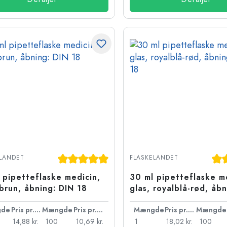
Gennemsnitlig bedømmelse på 5 ud af 5 st
Gen
LANDET
FLASKELANDET
 pipetteflaske medicin,
30 ml pipetteflaske m
 brun, åbning: DIN 18
glas, royalblå-rød, åb
18
de
Pris pr. stk.
Mængde
Pris pr. stk.
Mængde
Pris pr. stk.
Mængde
14,88 kr.
100
10,69 kr.
1
18,02 kr.
100