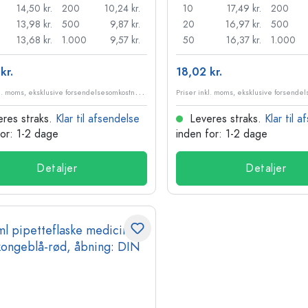
14,50 kr.
200
10,24 kr.
10
17,49 kr.
200
13,98 kr.
500
9,87 kr.
20
16,97 kr.
500
13,68 kr.
1.000
9,57 kr.
50
16,37 kr.
1.000
kr.
18,02 kr.
P
riser inkl. moms, eksklusive forsendelsesomkostninger
res straks.
Klar til afsendelse
Leveres straks.
Klar til 
for: 1-2 dage
inden for: 1-2 dage
Detaljer
Detaljer