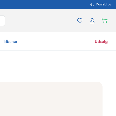
Kontakt os
Tilbehør
Udsalg
r og produktvarianter
Glas
Opdag nu
Køb nu