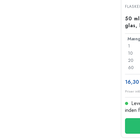
Glasflasker
FLASKE
Plastflasker
50 ml
glas,
18
Mæng
1
10
20
60
16,30 
Leve
inden 