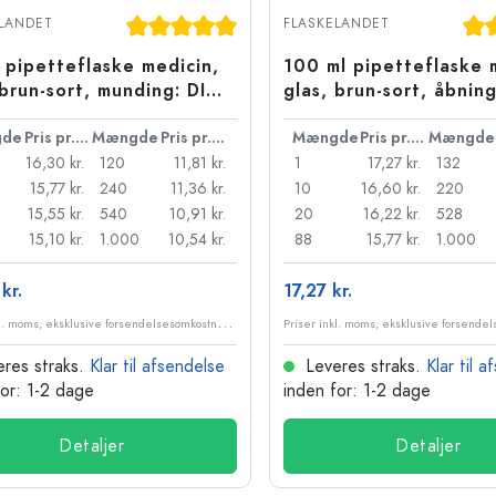
Stentøjsflasker
Gennemsnitlig bedømmelse på 5 ud af 5 st
Gen
LANDET
FLASKELANDET
Aluminiumsflasker
 pipetteflaske medicin,
100 ml pipetteflaske 
 brun-sort, munding: DIN
glas, brun-sort, åbnin
de
Pris pr. stk.
Mængde
Pris pr. stk.
Mængde
Pris pr. stk.
Mængde
16,30 kr.
120
11,81 kr.
1
17,27 kr.
132
15,77 kr.
240
11,36 kr.
10
16,60 kr.
220
15,55 kr.
540
10,91 kr.
20
16,22 kr.
528
15,10 kr.
1.000
10,54 kr.
88
15,77 kr.
1.000
kr.
17,27 kr.
P
riser inkl. moms, eksklusive forsendelsesomkostninger
res straks.
Klar til afsendelse
Leveres straks.
Klar til 
for: 1-2 dage
inden for: 1-2 dage
Detaljer
Detaljer