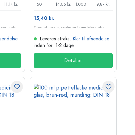
11,14 kr.
50
14,05 kr.
1.000
9,87 kr.
15,40 kr.
P
riser inkl. moms, eksklusive forsendelsesomkostninger
P
riser inkl. moms, eksklusive forsendelsesomkostninger
afsendelse
Leveres straks.
Klar til afsendelse
inden for: 1-2 dage
Detaljer