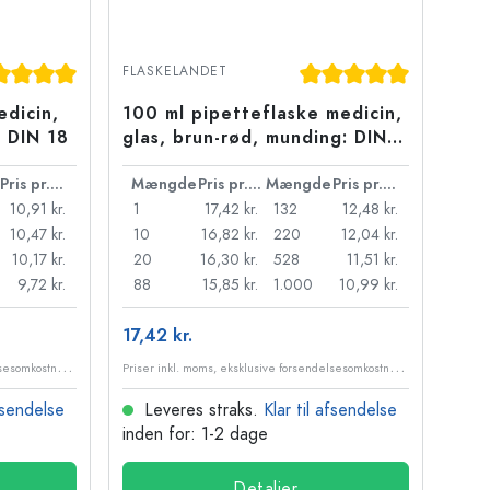
jerner
nemsnitlig bedømmelse på 5 ud af 5 stjerner
Gennemsnitlig bedømme
FLASKELANDET
edicin,
100 ml pipetteflaske medicin,
: DIN 18
glas, brun-rød, munding: DIN
18
Pris pr. stk.
Mængde
Pris pr. stk.
Mængde
Pris pr. stk.
10,91 kr.
1
17,42 kr.
132
12,48 kr.
10,47 kr.
10
16,82 kr.
220
12,04 kr.
10,17 kr.
20
16,30 kr.
528
11,51 kr.
9,72 kr.
88
15,85 kr.
1.000
10,99 kr.
17,42 kr.
P
riser inkl. moms, eksklusive forsendelsesomkostninger
P
riser inkl. moms, eksklusive forsendelsesomkostninger
afsendelse
Leveres straks.
Klar til afsendelse
inden for: 1-2 dage
Detaljer