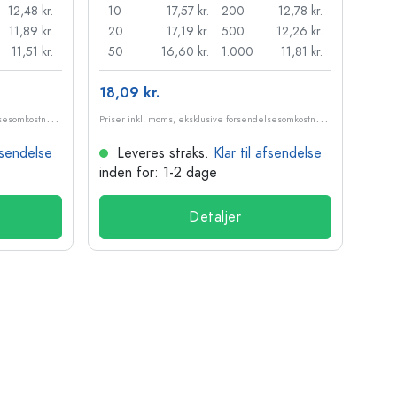
12,48 kr.
10
17,57 kr.
200
12,78 kr.
11,89 kr.
20
17,19 kr.
500
12,26 kr.
11,51 kr.
50
16,60 kr.
1.000
11,81 kr.
18,09 kr.
P
riser inkl. moms, eksklusive forsendelsesomkostninger
P
riser inkl. moms, eksklusive forsendelsesomkostninger
afsendelse
Leveres straks.
Klar til afsendelse
inden for: 1-2 dage
Detaljer