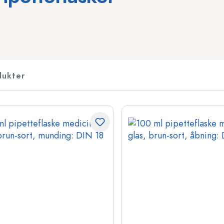
Likørflasker
Flasker med motiver
Saftflasker
Ginflasker
Parfumeflasker
Juleflasker
Flaske til neglelak
Valentinsdag
dukter
Miniature- og prøveflasker
Dekorative flasker
Squeeze-flasker
Flasker til konservering
Flasker med særlig form
Cylinder flasker
Flasker med rund skulder
Vinballon og ballonfl
Lommelærker
Flasker med bred hals