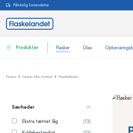
Pålidelig forsendelse
 søgning
Gå til hovednavigation
Produkter
Flasker
Glas
Opbevarings
Flasker
Vis alle Flasker
Flasker
Flasker efter funktion
Pipetteflasker
Glas
Flasker efter mærke
WECK-flasker
Opbevaringsbeholdere
Særheder
Bordservice
Flasker efter funktion
Pipetteflasker
Ekstra tætnet låg
(13)
Beholdere til kosmetik
P
Flasker med patentprop
Kuldebestandigt
(13)