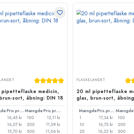
Gennemsnitlig bedømmelse på 5 ud af 5 st
Gen
LANDET
FLASKELANDET
 pipetteflaske medicin,
20 ml pipetteflaske m
 brun-sort, åbning: DIN 18
glas, brun-sort, åbnin
de
Pris pr. stk.
Mængde
Pris pr. stk.
Mængde
Pris pr. stk.
Mængde
16,45 kr.
100
12,11 kr.
1
17,34 kr.
100
16,07 kr.
200
11,59 kr.
10
16,75 kr.
200
15,70 kr.
500
11,06 kr.
20
16,22 kr.
500