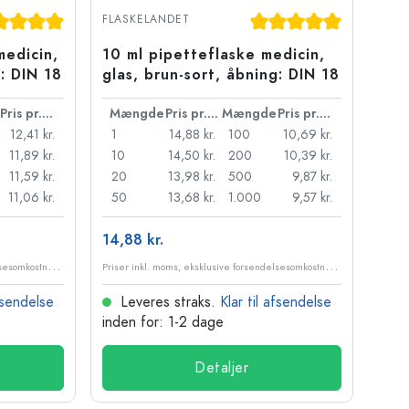
jerner
nemsnitlig bedømmelse på 5 ud af 5 stjerner
Gennemsnitlig bedømme
FLASKELANDET
medicin,
10 ml pipetteflaske medicin,
g: DIN 18
glas, brun-sort, åbning: DIN 18
Pris pr. stk.
Mængde
Pris pr. stk.
Mængde
Pris pr. stk.
12,41 kr.
1
14,88 kr.
100
10,69 kr.
11,89 kr.
10
14,50 kr.
200
10,39 kr.
11,59 kr.
20
13,98 kr.
500
9,87 kr.
11,06 kr.
50
13,68 kr.
1.000
9,57 kr.
14,88 kr.
P
riser inkl. moms, eksklusive forsendelsesomkostninger
P
riser inkl. moms, eksklusive forsendelsesomkostninger
afsendelse
Leveres straks.
Klar til afsendelse
inden for: 1-2 dage
Detaljer