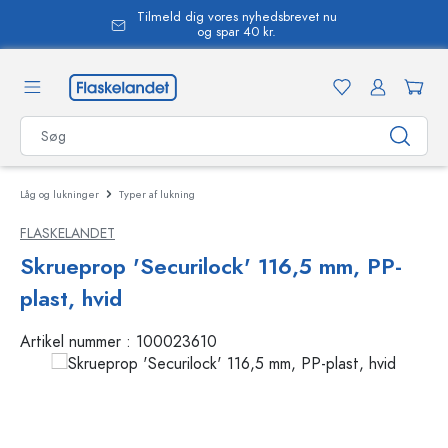
Tilmeld dig vores nyhedsbrevet nu
vedindhold
og spar 40 kr.
Låg og lukninger
Typer af lukning
FLASKELANDET
Skrueprop 'Securilock' 116,5 mm, PP-
plast, hvid
Artikel nummer :
100023610