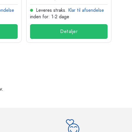
sendelse
Leveres straks.
Klar til afsendelse
Lev
inden for: 1-2 dage
inden
Detaljer
v.