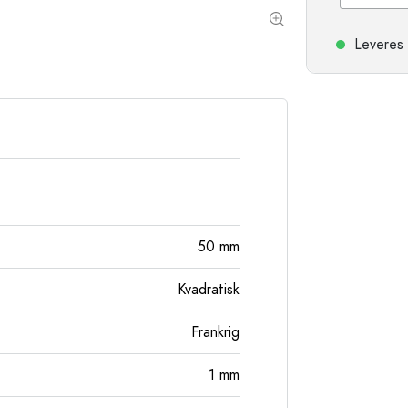
Stentøjsflasker
Aluminiumsflasker
Leveres 
50
mm
Kvadratisk
Frankrig
1
mm