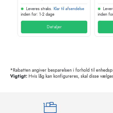
delse
Leveres straks.
Klar til afsendelse
Lever
inden for: 1-2 dage
inden fo
Detaljer
*Rabatten angiver besparelsen i forhold til enhedsp
Vigtigt:
Hvis låg kan konfigureres, skal disse vælges 