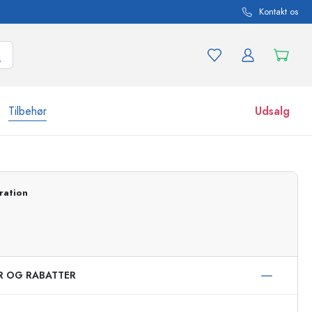
Kontakt os
Tilbehør
Udsalg
r og produktvarianter
Glas
ration
Opdag nu
Køb nu
ER OG RABATTER