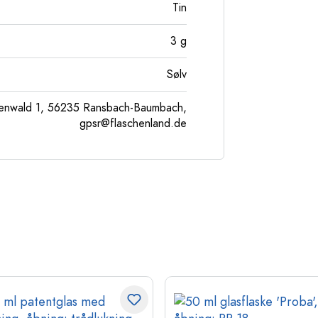
Tin
3
g
Sølv
enwald 1, 56235 Ransbach-Baumbach,
gpsr@flaschenland.de