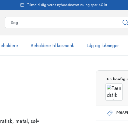
Tilmeld dig vores nyhedsbrevet nu og spar 40 kr.
beholdere
Beholdere til kosmetik
Låg og lukninger
mere end 2.500 produkte
Din konfigu
Estal-flasker
PRIS
Flasker med pumpe
Airless-dispensere
Sprayflasker
Roll-on flasker