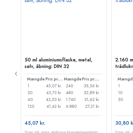
50 ml aluminiumsflaske, metal,
2.160 m
PP 28
sølv, åbning: DIN 32
trådluk
Pris pr. stk.
Mængde
Pris pr. stk.
Mængde
Pris pr. stk.
Mængd
55 kr.
1
45,07 kr.
240
35,36 kr.
1
,18 kr.
20
43,73 kr.
480
32,89 kr.
10
95 kr.
60
42,53 kr.
1.740
31,62 kr.
50
98 kr.
120
41,42 kr.
6.880
27,21 kr.
45,07 kr.
30,80 k
P
riser inkl. moms, eksklusive forsendelsesomkostninger
P
riser inkl. moms, eksklusive forsendelsesomkostninger