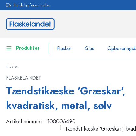
Pålidelig forsendelse
 søgning
Gå til hovednavigation
Produkter
Flasker
Glas
Opbevarings
Tilbehør
Flasker
Vis alle Flasker
FLASKELANDET
Glas
Tændstikæske 'Græskar',
Flasker efter mærke
WECK-flasker
Opbevaringsbeholdere
kvadratisk, metal, sølv
Bordservice
Flasker efter funktion
Artikel nummer :
100006490
Pipetteflasker
Beholdere til kosmetik
Flasker med patentprop