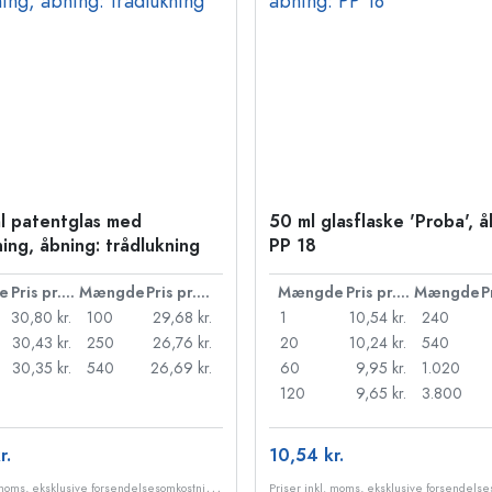
l patentglas med
50 ml glasflaske 'Proba', å
ning, åbning: trådlukning
PP 18
e
Pris pr. stk.
Mængde
Pris pr. stk.
Mængde
Pris pr. stk.
Mængde
30,80 kr.
100
29,68 kr.
1
10,54 kr.
240
30,43 kr.
250
26,76 kr.
20
10,24 kr.
540
30,35 kr.
540
26,69 kr.
60
9,95 kr.
1.020
120
9,65 kr.
3.800
r.
10,54 kr.
P
riser inkl. moms, eksklusive forsendelsesomkostninger