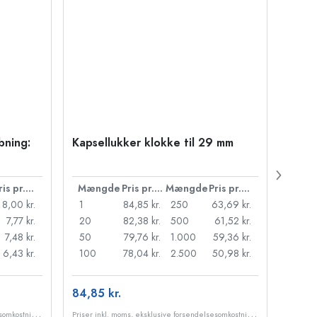
bning:
Kapsellukker klokke til 29 mm
500 m
Carré
38 m
Pris pr. stk.
Mængde
Pris pr. stk.
Mængde
Pris pr. stk.
Mæn
8,00 kr.
1
84,85 kr.
250
63,69 kr.
1
7,77 kr.
20
82,38 kr.
500
61,52 kr.
24
7,48 kr.
50
79,76 kr.
1.000
59,36 kr.
72
6,43 kr.
100
78,04 kr.
2.500
50,98 kr.
120
84,85 kr.
10,99
P
riser inkl. moms, eksklusive forsendelsesomkostninger
P
riser inkl. moms, eksklusive forsendelsesomkostninger