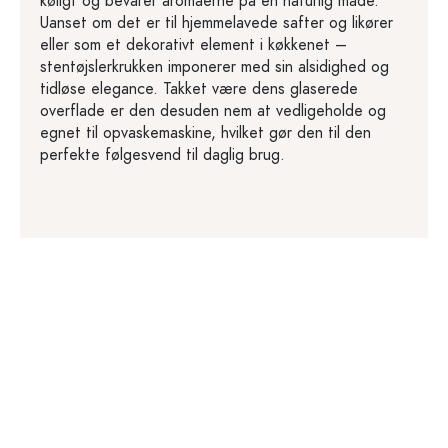
køligt og bevarer aromaerne på en naturlig måde.
Uanset om det er til hjemmelavede safter og likører
eller som et dekorativt element i køkkenet –
stentøjslerkrukken imponerer med sin alsidighed og
tidløse elegance. Takket være dens glaserede
overflade er den desuden nem at vedligeholde og
egnet til opvaskemaskine, hvilket gør den til den
perfekte følgesvend til daglig brug.