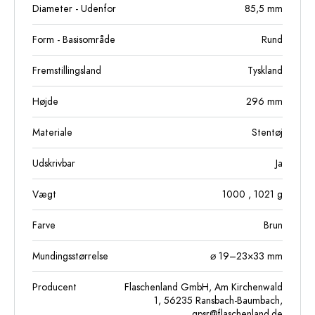
Diameter - Udenfor
85,5
mm
Form - Basisområde
Rund
Fremstillingsland
Tyskland
Højde
296
mm
Materiale
Stentøj
Udskrivbar
Ja
Vægt
1000
, 1021
g
Farve
Brun
Mundingsstørrelse
⌀ 19–23×33 mm
Producent
Flaschenland GmbH, Am Kirchenwald
1, 56235 Ransbach-Baumbach,
gpsr@flaschenland.de