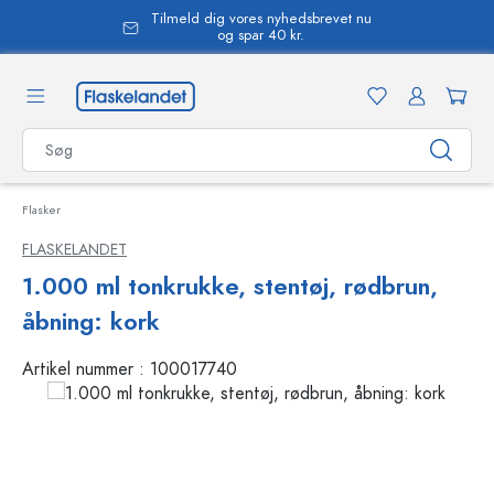
Tilmeld dig vores nyhedsbrevet nu
vedindhold
og spar 40 kr.
Flasker
FLASKELANDET
1.000 ml tonkrukke, stentøj, rødbrun,
åbning: kork
Artikel nummer :
100017740