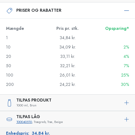
PRISER OG RABATTER
Mængde
Pris pr. stk.
Opsparing*
1
34,84 kr.
10
34,09 kr.
2%
20
33,11 kr.
4%
50
32,21 kr.
7%
100
26,01 kr.
25%
200
24,22 kr.
30%
TILPAS PRODUKT
1000 ml,
Brun
TILPAS LÅG
100040510
, Trægreb, Træ, Beige
Enhedspris:
34,84 kr.