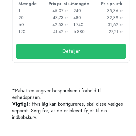
k.
Mængde
Pris pr. stk.
Mængde
Pris pr. stk.
r.
1
45,07 kr.
240
35,36 kr.
r.
20
43,73 kr.
480
32,89 kr.
r.
60
42,53 kr.
1.740
31,62 kr.
r.
120
41,42 kr.
6.880
27,21 kr.
Detaljer
*Rabatten angiver besparelsen i forhold til
enhedsprisen.
Vigtigt:
Hvis låg kan konfigureres, skal disse vælges
separat. Sørg for, at de er blevet føjet til din
indkøbskurv.