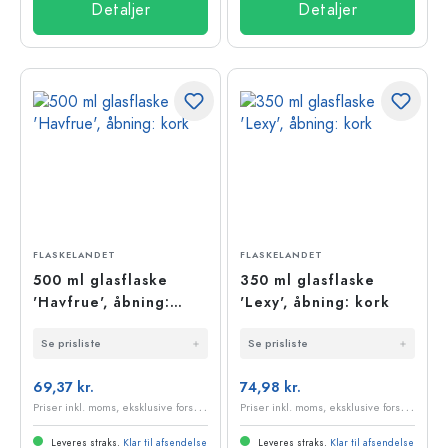
Detaljer
Detaljer
FLASKELANDET
FLASKELANDET
500 ml glasflaske
350 ml glasflaske
'Havfrue', åbning:
'Lexy', åbning: kork
kork
Se prisliste
Se prisliste
69,37 kr.
74,98 kr.
P
riser inkl. moms, eksklusive forsendelsesomkostninger
P
riser inkl. moms, eksklusive forsendelsesomkostninger
Leveres straks.
Klar til afsendelse
Leveres straks.
Klar til afsendelse