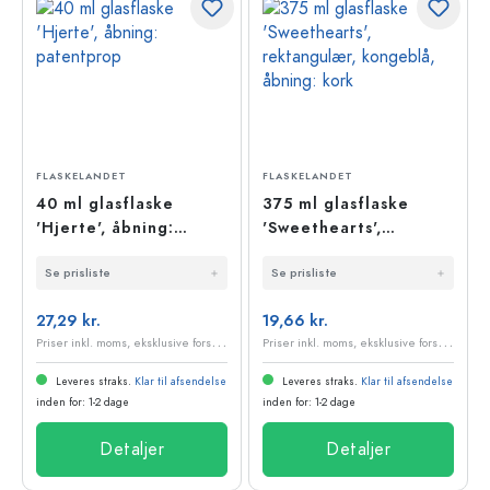
FLASKELANDET
FLASKELANDET
40 ml glasflaske
375 ml glasflaske
'Hjerte', åbning:
'Sweethearts',
patentprop
rektangulær,
Se prisliste
Se prisliste
kongeblå, åbning:
kork
27,29 kr.
19,66 kr.
P
riser inkl. moms, eksklusive forsendelsesomkostninger
P
riser inkl. moms, eksklusive forsendelsesomkostninger
Leveres straks.
Klar til afsendelse
Leveres straks.
Klar til afsendelse
inden for: 1-2 dage
inden for: 1-2 dage
Detaljer
Detaljer