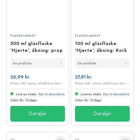
FLASKELANDET
FLASKELANDET
500 ml glasflaske
100 ml glasflaske
'Hjerte', åbning: prop
'Hjerte', åbning: Kork
Se prisliste
Se prisliste
26,99 kr.
27,81 kr.
P
riser inkl. moms, eksklusive forsendelsesomkostninger
P
riser inkl. moms, eksklusive forsendelsesomkostninger
Leveres straks.
Klar til afsendelse
Leveres straks.
Klar til afsendelse
inden for: 1-2 dage
inden for: 1-2 dage
Detaljer
Detaljer