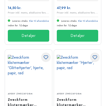
14,50 kr.
47,99 kr.
P
riser inkl. moms, eksklusive forsendelsesomkostninger
P
riser inkl. moms, eksklusive forsendelsesomkostninger
Leveres straks.
Klar til afsendelse
Leveres straks.
Klar til afsendelse
inden for: 1-2 dage
inden for: 1-2 dage
Detaljer
Detaljer
AVERY ZWECKFORM
AVERY ZWECKFORM
Zweckform
Zweckform
klistermærker
klistermærker