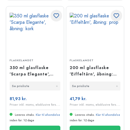
FLASKELANDET
FLASKELANDET
350 ml glasflaske
200 ml glasflaske
'Scarpa Elegante',
'Eiffeltårn', åbning:
åbning: kork
prop
Se prisliste
Se prisliste
81,93 kr.
41,79 kr.
P
riser inkl. moms, eksklusive forsendelsesomkostninger
P
riser inkl. moms, eksklusive forsendelsesomkostninger
Leveres straks.
Klar til afsendelse
Leveres straks.
Klar til afsendelse
inden for: 1-2 dage
inden for: 1-2 dage