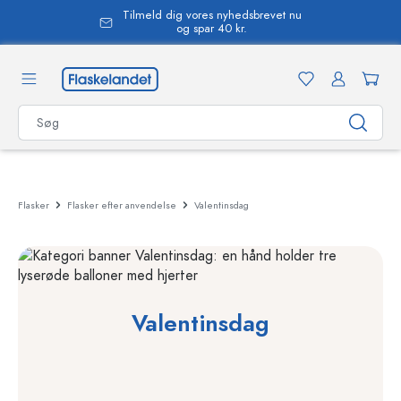
Tilmeld dig vores nyhedsbrevet nu
vedindhold
og spar 40 kr.
Flasker
Flasker efter anvendelse
Valentinsdag
Valentinsdag