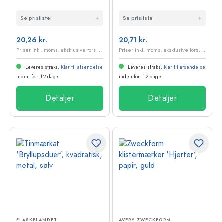
'Glitterhjerter',
'Hjerter', papir, rød
Se prisliste
Se prisliste
hjerte, papir, rød
20,26 kr.
20,71 kr.
P
riser inkl. moms, eksklusive forsendelsesomkostninger
P
riser inkl. moms, eksklusive forsendelsesomkostninger
Leveres straks.
Klar til afsendelse
Leveres straks.
Klar til afsendelse
inden for: 1-2 dage
inden for: 1-2 dage
Detaljer
Detaljer
FLASKELANDET
AVERY ZWECKFORM