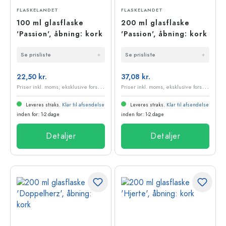
FLASKELANDET
FLASKELANDET
100 ml glasflaske
200 ml glasflaske
'Passion', åbning: kork
'Passion', åbning: kork
Se prisliste
Se prisliste
22,50 kr.
37,08 kr.
P
riser inkl. moms, eksklusive forsendelsesomkostninger
P
riser inkl. moms, eksklusive forsendelsesomkostninger
Leveres straks.
Klar til afsendelse
Leveres straks.
Klar til afsendelse
inden for: 1-2 dage
inden for: 1-2 dage
Detaljer
Detaljer