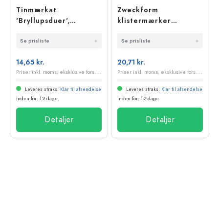
Tinmærkat
Zweckform
'Bryllupsduer',
klistermærker
kvadratisk, metal, sølv
'Hjerter', papir, guld
Se prisliste
Se prisliste
14,65 kr.
20,71 kr.
P
riser inkl. moms, eksklusive forsendelsesomkostninger
P
riser inkl. moms, eksklusive forsendelsesomkostninger
Leveres straks.
Klar til afsendelse
Leveres straks.
Klar til afsendelse
inden for: 1-2 dage
inden for: 1-2 dage
Detaljer
Detaljer