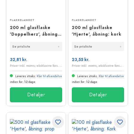
FLASKELANDET
FLASKELANDET
200 ml glasflaske
200 ml glasflaske
'Doppelherz', åbning:
'Hjerte', åbning: kork
kork
Se prisliste
Se prisliste
32,81 kr.
23,55 kr.
P
riser inkl. moms, eksklusive forsendelsesomkostninger
P
riser inkl. moms, eksklusive forsendelsesomkostninger
Leveres straks.
Klar til afsendelse
Leveres straks.
Klar til afsendelse
inden for: 1-2 dage
inden for: 1-2 dage
Detaljer
Detaljer