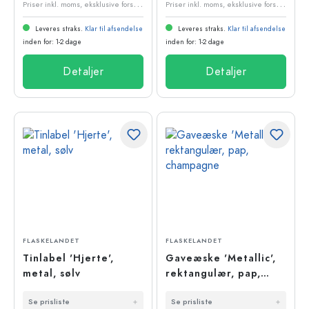
P
riser inkl. moms, eksklusive forsendelsesomkostninger
P
riser inkl. moms, eksklusive forsendelsesomkostninger
Leveres straks.
Klar til afsendelse
Leveres straks.
Klar til afsendelse
inden for: 1-2 dage
inden for: 1-2 dage
Detaljer
Detaljer
FLASKELANDET
FLASKELANDET
Tinlabel 'Hjerte',
Gaveæske 'Metallic',
metal, sølv
rektangulær, pap,
champagne
Se prisliste
Se prisliste