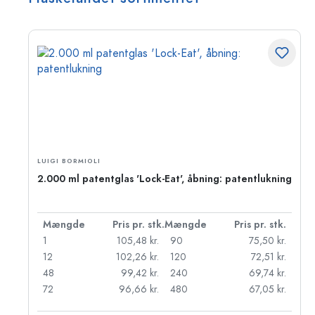
LUIGI BORMIOLI
ing
2.000 ml patentglas 'Lock-Eat', åbning: patentlukning
k.
Mængde
Pris pr. stk.
Mængde
Pris pr. stk.
r.
1
105,48 kr.
90
75,50 kr.
r.
12
102,26 kr.
120
72,51 kr.
r.
48
99,42 kr.
240
69,74 kr.
72
96,66 kr.
480
67,05 kr.