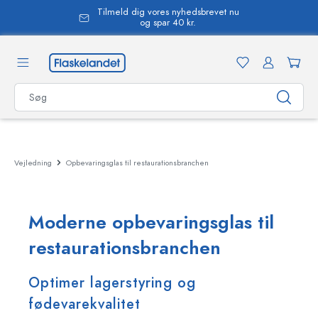
Tilmeld dig vores nyhedsbrevet nu
vedindhold
og spar 40 kr.
Vejledning
Opbevaringsglas til restaurationsbranchen
Moderne opbevaringsglas til
restaurationsbranchen
Optimer lagerstyring og
fødevarekvalitet