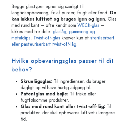
Begge glastyper egner sig særligt til
langtidsopbevaring, fx af pureer, frugt eller fond.
De
kan lukkes lufttæt og bruges igen og igen.
Glas
med rund kant – ofte kendt som
WECK-glas
–
lukkes med tre dele:
glaslåg
,
gummiring og
metalclips
.
Twist-off-glas
kræver kun et
sterilisérbart
eller pasteuriserbart twist-off-låg
.
Hvilke opbevaringsglas passer til dit
behov?
Skruelågsglas:
Til ingredienser, du bruger
dagligt og vil have hurtig adgang til.
Patentglas med bøjle:
Til friske eller
fugtfølsomme produkter.
Glas med rund kant eller twist-off-låg:
Til
produkter, der skal opbevares lufttæt i længere
tid.