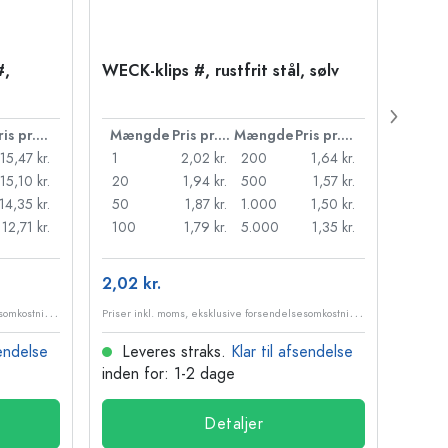
#,
WECK-klips #, rustfrit stål, sølv
WECK
rød, 
Pris pr. stk.
Mængde
Pris pr. stk.
Mængde
Pris pr. stk.
Mæn
15,47 kr.
1
2,02 kr.
200
1,64 kr.
1
15,10 kr.
20
1,94 kr.
500
1,57 kr.
50
14,35 kr.
50
1,87 kr.
1.000
1,50 kr.
250
12,71 kr.
100
1,79 kr.
5.000
1,35 kr.
2,02 kr.
1,42 
P
riser inkl. moms, eksklusive forsendelsesomkostninger
P
riser inkl. moms, eksklusive forsendelsesomkostninger
sendelse
Leveres straks.
Klar til afsendelse
Lev
inden for: 1-2 dage
inden
Detaljer