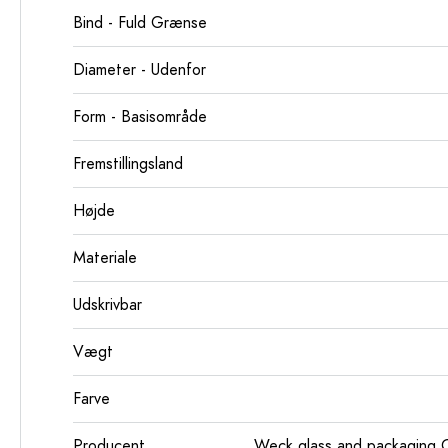
Bind - Fuld Grænse
Diameter - Udenfor
Form - Basisområde
Fremstillingsland
Højde
Materiale
Udskrivbar
Vægt
Farve
Producent
Weck glass and packaging 