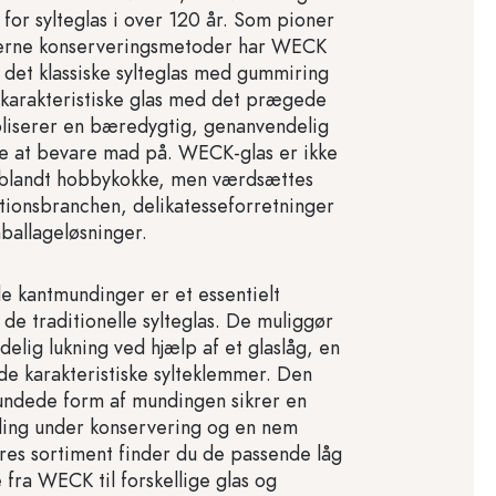
 for sylteglas i over 120 år. Som pioner
erne konserveringsmetoder har WECK
 det klassiske sylteglas med gummiring
 karakteristiske glas med det prægede
liserer en bæredygtig, genanvendelig
de at bevare mad på. WECK-glas er ikke
blandt hobbykokke, men værdsættes
ationsbranchen, delikatesseforretninger
ballageløsninger.
 kantmundinger er et essentielt
de traditionelle sylteglas. De muliggør
elig lukning ved hjælp af et glaslåg, en
e karakteristiske sylteklemmer. Den
undede form af mundingen sikrer en
ling under konservering og en nem
ores sortiment finder du de passende låg
fra WECK til forskellige glas og