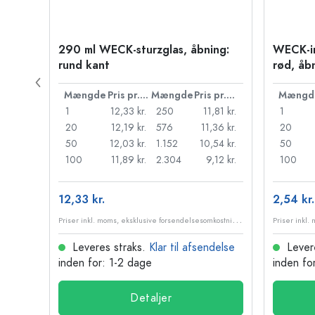
s,
290 ml WECK-sturzglas, åbning:
WECK-i
rund kant
rød, åb
Pris pr. stk.
Mængde
Pris pr. stk.
Mængde
Pris pr. stk.
Mængd
32 kr.
1
12,33 kr.
250
11,81 kr.
1
94 kr.
20
12,19 kr.
576
11,36 kr.
20
20 kr.
50
12,03 kr.
1.152
10,54 kr.
50
52 kr.
100
11,89 kr.
2.304
9,12 kr.
100
12,33 kr.
2,54 kr.
P
riser inkl. moms, eksklusive forsendelsesomkostninger
P
riser inkl. moms, eksklusive forsendelsesomkostninger
delse
Leveres straks.
Klar til afsendelse
Lever
inden for: 1-2 dage
inden fo
Detaljer