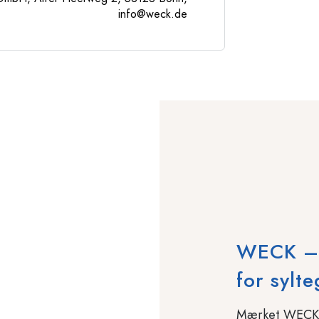
info@weck.de
WECK – T
for sylte
Mærket WECK ha