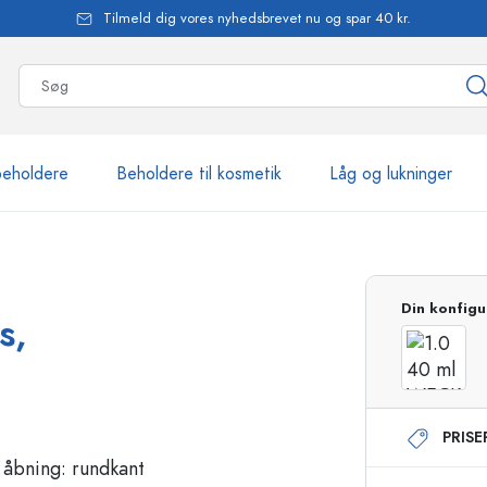
Tilmeld dig vores nyhedsbrevet nu og spar 40 kr.
beholdere
Beholdere til kosmetik
Låg og lukninger
mere end 2.500 produkte
Din konfigu
s,
Estal-flasker
PRIS
Flasker med pumpe
Airless-dispensere
Sprayflasker
Roll-on flasker