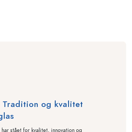
radition og kvalitet
glas
r stået for kvalitet, innovation og