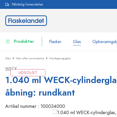
Pålidelig forsendelse
 søgning
Gå til hovednavigation
Produkter
Flasker
Glas
Opbevarings
Glas
Glas efter anvendelse
Henkogningsglas
Flasker
Vis alle Flasker
WECK
Glas
UDSOLGT
Flasker efter mærke
1.040 ml WECK-cylindergla
WECK-flasker
Opbevaringsbeholdere
åbning: rundkant
Bordservice
Flasker efter funktion
Artikel nummer :
100034000
Pipetteflasker
Beholdere til kosmetik
Flasker med patentprop