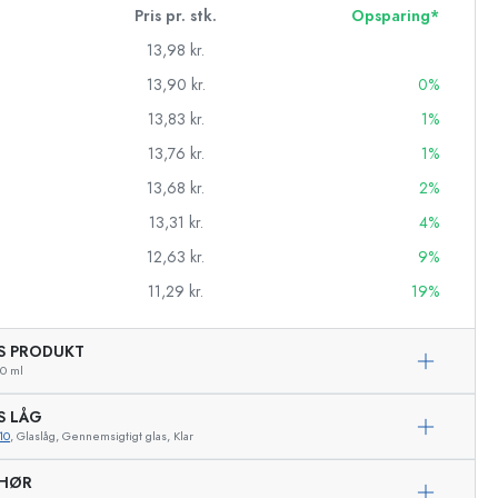
Pris pr. stk.
Opsparing*
13,98 kr.
13,90 kr.
0%
13,83 kr.
1%
13,76 kr.
1%
13,68 kr.
2%
13,31 kr.
4%
12,63 kr.
9%
11,29 kr.
19%
AS PRODUKT
asker
0 ml
S LÅG
10
, Glaslåg, Gennemsigtigt glas, Klar
Eksemplarisk repræsentation
EHØR