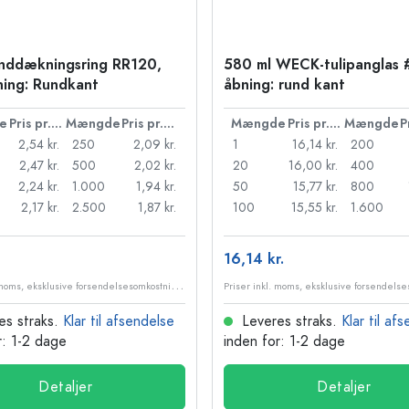
nddækningsring RR120,
580 ml WECK-tulipanglas 
ning: Rundkant
åbning: rund kant
e
Pris pr. stk.
Mængde
Pris pr. stk.
Mængde
Pris pr. stk.
Mængde
2,54 kr.
250
2,09 kr.
1
16,14 kr.
200
2,47 kr.
500
2,02 kr.
20
16,00 kr.
400
2,24 kr.
1.000
1,94 kr.
50
15,77 kr.
800
2,17 kr.
2.500
1,87 kr.
100
15,55 kr.
1.600
16,14 kr.
P
riser inkl. moms, eksklusive forsendelsesomkostninger
es straks.
Klar til afsendelse
Leveres straks.
Klar til af
r: 1-2 dage
inden for: 1-2 dage
Detaljer
Detaljer