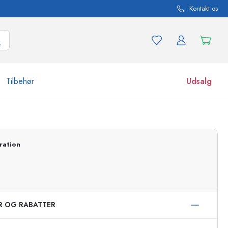
Kontakt os
Tilbehør
Udsalg
r og produktvarianter
Glas
Opdag nu
ration
Køb nu
ER OG RABATTER