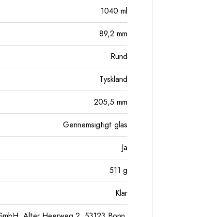
1040
ml
89,2
mm
Rund
Tyskland
205,5
mm
Gennemsigtigt glas
Ja
511
g
Klar
GmbH, Alter Heerweg 2, 53123 Bonn,