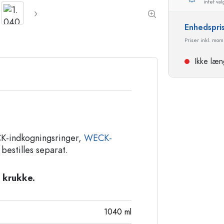
intet val
Stentøjsflasker
Aluminiumsflasker
Enhedspri
Priser inkl. mo
Ikke læn
ECK-indkogningsringer,
WECK-
 bestilles separat.
 krukke.
1040
ml