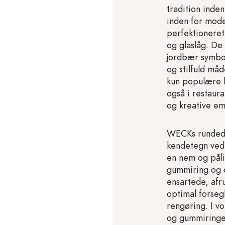
tradition inden
inden for mod
perfektioneret
og glaslåg. De
jordbær symbo
og stilfuld må
kun populære 
også i restaur
og kreative em
WECKs rundede
kendetegn ved 
en nem og pålid
gummiring og d
ensartede, afr
optimal forseg
rengøring. I v
og gummiringe 