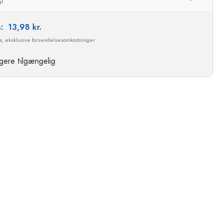
gt
s:
13,98 kr.
ms, eksklusive forsendelsesomkostninger
gere tilgængelig