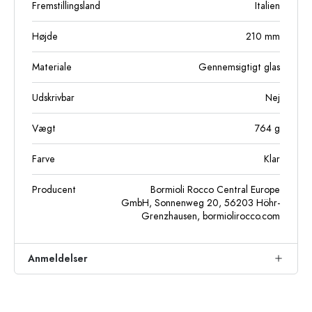
Fremstillingsland
Italien
Højde
210
mm
Materiale
Gennemsigtigt glas
Udskrivbar
Nej
Vægt
764
g
Farve
Klar
Producent
Bormioli Rocco Central Europe
GmbH, Sonnenweg 20, 56203 Höhr-
Grenzhausen, bormiolirocco.com
Anmeldelser