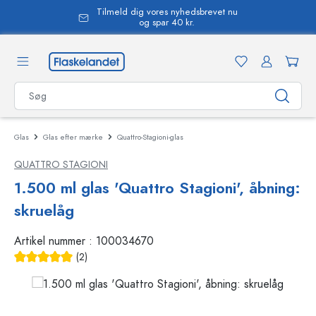
Tilmeld dig vores nyhedsbrevet nu
vedindhold
og spar 40 kr.
Glas
Glas efter mærke
Quattro-Stagioni-glas
QUATTRO STAGIONI
1.500 ml glas 'Quattro Stagioni', åbning:
skruelåg
Artikel nummer :
100034670
(2)
Gennemsnitlig bedømmelse på 5 ud af 5 stjerner