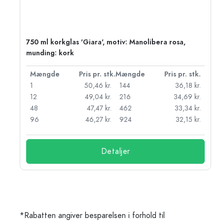
750 ml korkglas 'Giara', motiv: Manolibera rosa,
munding: kork
k.
Mængde
Pris pr. stk.
Mængde
Pris pr. stk.
r.
1
50,46 kr.
144
36,18 kr.
r.
12
49,04 kr.
216
34,69 kr.
r.
48
47,47 kr.
462
33,34 kr.
r.
96
46,27 kr.
924
32,15 kr.
Detaljer
*Rabatten angiver besparelsen i forhold til