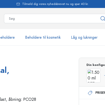
Tilmeld dig vores nyhedsbrevet nu og spar 40 kr.
beholdere
Beholdere til kosmetik
Låg og lukninger
mere end 2.500 produkte
Din konfigu
al,
Estal-flasker
PRIS
Flasker med pumpe
Airless-dispensere
Sprayflasker
Roll-on flasker