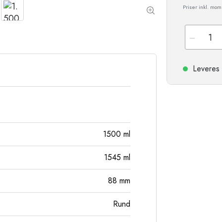
Stentøjsflasker
Priser inkl. mo
Aluminiumsflasker
Leveres 
1500
ml
1545
ml
88
mm
Rund