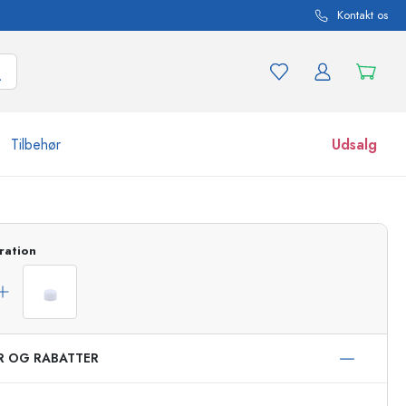
Kontakt os
Tilbehør
Udsalg
r og produktvarianter
Glas
ration
Opdag nu
Køb nu
ER OG RABATTER