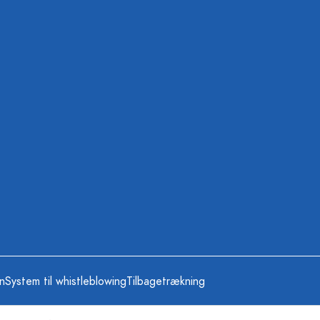
on
System til whistleblowing
Tilbagetrækning