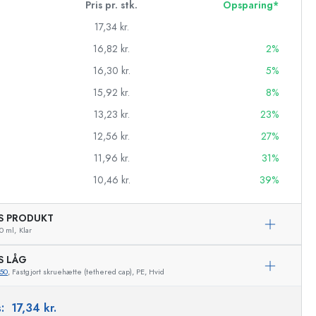
Pris pr. stk.
Opsparing*
17,34 kr.
16,82 kr.
2%
16,30 kr.
5%
15,92 kr.
8%
13,23 kr.
23%
12,56 kr.
27%
11,96 kr.
31%
10,46 kr.
39%
AS PRODUKT
asker
0 ml,
Klar
S LÅG
50
, Fastgjort skruehætte (tethered cap), PE, Hvid
Eksemplarisk repræsentation
s:
17,34 kr.