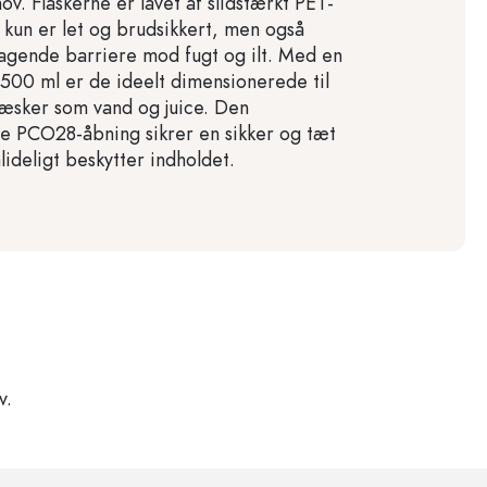
v. Flaskerne er lavet af slidstærkt PET-
e kun er let og brudsikkert, men også
agende barriere mod fugt og ilt. Med en
.500 ml er de ideelt dimensionerede til
væsker som vand og juice. Den
e PCO28-åbning sikrer en sikker og tæt
lideligt beskytter indholdet.
v.