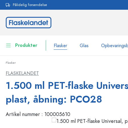
Pålidelig forsendelse
 søgning
Gå til hovednavigation
Produkter
Flasker
Glas
Opbevarings
Flasker
Flasker
Vis alle Flasker
FLASKELANDET
Glas
1.500 ml PET-flaske Univers
Flasker efter mærke
WECK-flasker
Opbevaringsbeholdere
plast, åbning: PCO28
Bordservice
Flasker efter funktion
Artikel nummer :
100005610
Pipetteflasker
Beholdere til kosmetik
Flasker med patentprop