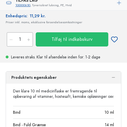
TILPAS LÅG
100000650
, Tyverisikret lukning, PE, Hvid
Enhedspris:
11,29 kr.
Priser inkl. moms, eksklusive forsendelsesomkostninger
Tilføj til indkøbskurv
Leveres straks.
Klar til afsendelse
inden for: 1-2 dage
Produktets egenskaber
Den klare 10 ml medicinflaske er fremragende til
opbevaring af vitaminer, hostesaft, kemiske opløsninger osv.
Bind
10
ml
Bind - Fuld Grænse
14
ml