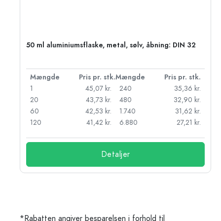
50 ml aluminiumsflaske, metal, sølv, åbning: DIN 32
k.
Mængde
Pris pr. stk.
Mængde
Pris pr. stk.
kr.
1
45,07 kr.
240
35,36 kr.
kr.
20
43,73 kr.
480
32,90 kr.
r.
60
42,53 kr.
1.740
31,62 kr.
r.
120
41,42 kr.
6.880
27,21 kr.
Detaljer
*Rabatten angiver besparelsen i forhold til