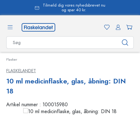
Tilmeld dig vores nyhedsbrevet nu
vedindhold
og spar 40 kr.
Flasker
FLASKELANDET
10 ml medicinflaske, glas, åbning: DIN
18
Artikel nummer :
100015980