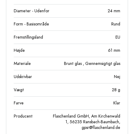
Diameter - Udenfor
24
mm
Form - Basisområde
Rund
Fremstillingsland
EU
Højde
61
mm
Materiale
Brunt glas
, Gennemsigtigt glas
Udskrivbar
Nej
Vægt
28
g
Farve
Klar
Producent
Flaschenland GmbH, Am Kirchenwald
1, 56235 Ransbach-Baumbach,
gpsr@flaschenland.de