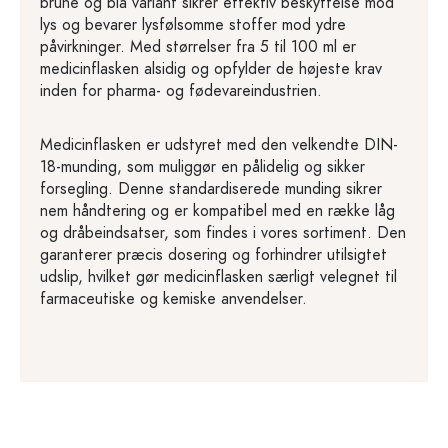
brune og blå variant sikrer effektiv beskyttelse mod
lys og bevarer lysfølsomme stoffer mod ydre
påvirkninger. Med størrelser fra 5 til 100 ml er
medicinflasken alsidig og opfylder de højeste krav
inden for pharma- og fødevareindustrien.
Medicinflasken er udstyret med den velkendte DIN-
18-munding, som muliggør en pålidelig og sikker
forsegling. Denne standardiserede munding sikrer
nem håndtering og er kompatibel med en række låg
og dråbeindsatser, som findes i vores sortiment. Den
garanterer præcis dosering og forhindrer utilsigtet
udslip, hvilket gør medicinflasken særligt velegnet til
farmaceutiske og kemiske anvendelser.