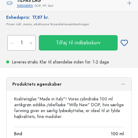
TILPAS LÅG
100035090
, DOP, PP, Sort
Enhedspris:
17,87 kr.
Priser inkl. moms, eksklusive forsendelsesomkostninger
Tilføj til indkøbskurv
Leveres straks.
Klar til afsendelse
inden for: 1-2 dage
Produktets egenskaber
Kvalitetsglas "Made in Italy"! Vores cylindriske 100 ml
antikgrøn eddike-/olieflaske "Willy New" DOP, hvis særlige
farvning giver en særlig lysbeskyttelse, er ideel til at fylde
højkvalitets, fine madolier.
Bind
100
ml