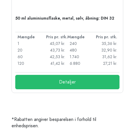
50 ml aluminiumsflaske, metal, sølv, åbning: DIN 32
k.
Mængde
Pris pr. stk.
Mængde
Pris pr. stk.
kr.
1
45,07 kr.
240
35,36 kr.
kr.
20
43,73 kr.
480
32,90 kr.
r.
60
42,53 kr.
1.740
31,62 kr.
r.
120
41,42 kr.
6.880
27,21 kr.
Detaljer
*Rabatten angiver besparelsen i forhold til
enhedsprisen.