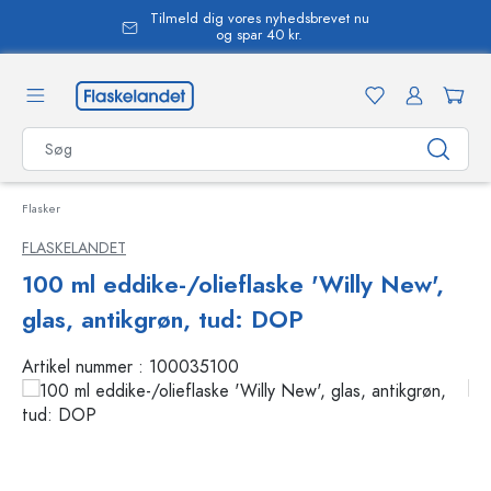
Tilmeld dig vores nyhedsbrevet nu
vedindhold
og spar 40 kr.
Flasker
FLASKELANDET
100 ml eddike-/olieflaske 'Willy New',
glas, antikgrøn, tud: DOP
Artikel nummer :
100035100