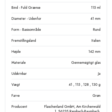
Bind - Fuld Grænse
115
ml
Diameter - Udenfor
41
mm
Form - Basisområde
Rund
Fremstillingsland
Italien
Højde
142
mm
Materiale
Gennemsigtigt glas
Udskrivbar
Ja
Vægt
41
, 115
, 128
, 130
g
Farve
Grøn
Producent
Flaschenland GmbH, Am Kirchenwald
1, 56235 Ransbach-Baumbach,