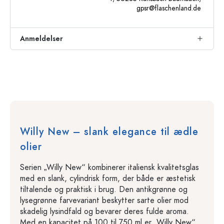
gpsr@flaschenland.de
Anmeldelser
Willy New – slank elegance til ædle
olier
Serien „Willy New“ kombinerer italiensk kvalitetsglas
med en slank, cylindrisk form, der både er æstetisk
tiltalende og praktisk i brug. Den antikgrønne og
lysegrønne farvevariant beskytter sarte olier mod
skadelig lysindfald og bevarer deres fulde aroma.
Med en kapacitet på 100 til 750 ml er „Willy New“