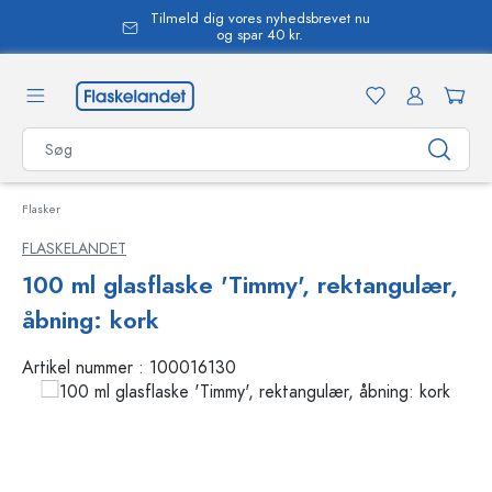
Tilmeld dig vores nyhedsbrevet nu
vedindhold
og spar 40 kr.
Flasker
FLASKELANDET
100 ml glasflaske 'Timmy', rektangulær,
åbning: kork
Artikel nummer :
100016130