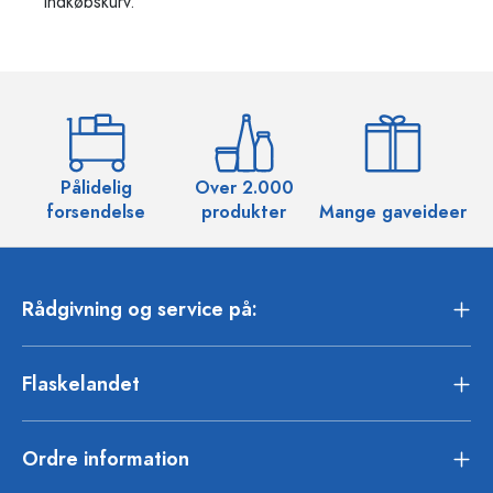
indkøbskurv.
Pålidelig
Over 2.000
O
forsendelse
produkter
Mange gaveideer
Rådgivning og service på:
Flaskelandet
Ordre information