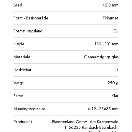
Bred
42,8
mm
Form - Basisområde
Firkantet
Fremstillingsland
EU
Højde
130
, 131
mm
Materiale
Gennemsigtigt glas
Udskrivbar
Ja
Vægt
250
g
Farve
Klar
Mundingsstørrelse
⌀ 19–23×33 mm
Producent
Flaschenland GmbH, Am Kirchenwald
1, 56235 Ransbach-Baumbach,