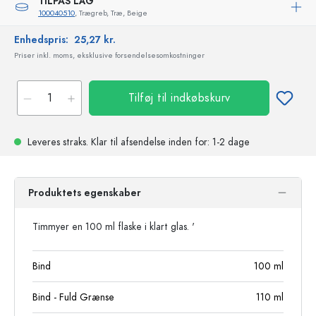
TILPAS LÅG
100040510
, Trægreb, Træ, Beige
Enhedspris:
25,27 kr.
Priser inkl. moms, eksklusive forsendelsesomkostninger
Tilføj til indkøbskurv
Leveres straks.
Klar til afsendelse
inden for: 1-2 dage
Produktets egenskaber
Timmyer en 100 ml flaske i klart glas. '
Bind
100
ml
Bind - Fuld Grænse
110
ml