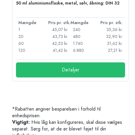
50 ml aluminiumsflaske, metal, sølv, åbning: DIN 32
k.
Mængde
Pris pr. stk.
Mængde
Pris pr. stk.
kr.
1
45,07 kr.
240
35,36 kr.
kr.
20
43,73 kr.
480
32,90 kr.
r.
60
42,53 kr.
1.740
31,62 kr.
r.
120
41,42 kr.
6.880
27,21 kr.
Detaljer
*Rabatten angiver besparelsen i forhold til
enhedsprisen.
Vigtigt:
Hvis låg kan konfigureres, skal disse vælges
separat. Sørg for, at de er blevet føjet til din