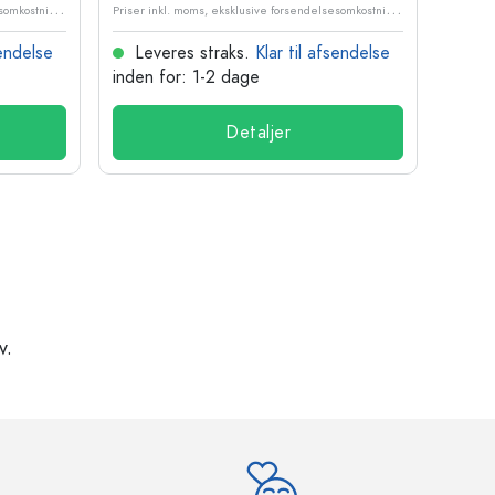
P
riser inkl. moms, eksklusive forsendelsesomkostninger
P
riser inkl. moms, eksklusive forsendelsesomkostninger
sendelse
Leveres straks.
Klar til afsendelse
Lev
inden for: 1-2 dage
inden
Detaljer
v.