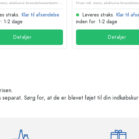
P
riser inkl. moms, eksklusive forsendelsesomkostninger
es straks.
Klar til afsendelse
Leveres straks.
Klar til af
r: 1-2 dage
inden for: 1-2 dage
Detaljer
Detaljer
risen.
separat. Sørg for, at de er blevet føjet til din indkøbskur