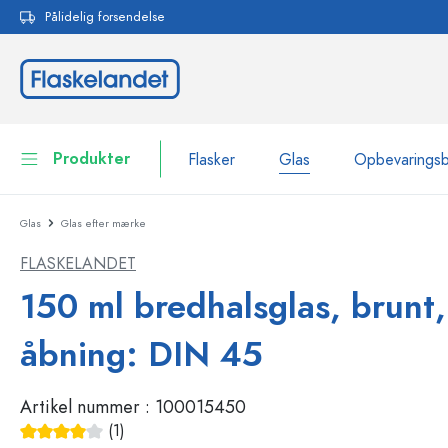
Pålidelig forsendelse
 søgning
Gå til hovednavigation
Produkter
Flasker
Glas
Opbevarings
Glas
Glas efter mærke
Flasker
Vis alle Flasker
FLASKELANDET
Glas
Flasker efter mærke
150 ml bredhalsglas, brunt,
WECK-flasker
Opbevaringsbeholdere
åbning: DIN 45
Bordservice
Flasker efter funktion
Artikel nummer :
100015450
Pipetteflasker
Beholdere til kosmetik
Flasker med patentprop
(1)