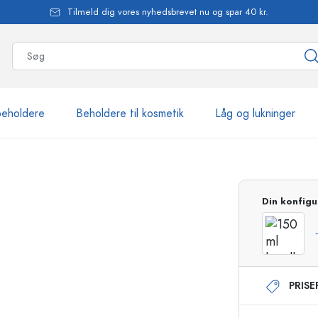
Tilmeld dig vores nyhedsbrevet nu og spar 40 kr.
beholdere
Beholdere til kosmetik
Låg og lukninger
mere end 2.500 produkte
Din konfigu
Estal-flasker
PRIS
Flasker med pumpe
Airless-dispensere
Sprayflasker
Roll-on flasker