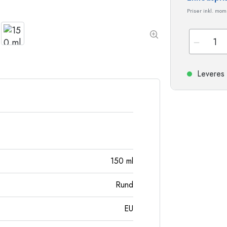
Stentøjsflasker
Priser inkl. mo
Aluminiumsflasker
Leveres 
150
ml
Rund
EU