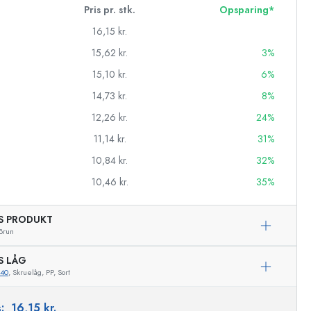
Pris pr. stk.
Opsparing*
16,15 kr.
15,62 kr.
3%
15,10 kr.
6%
14,73 kr.
8%
12,26 kr.
24%
11,14 kr.
31%
10,84 kr.
32%
10,46 kr.
35%
AS PRODUKT
asker
Brun
S LÅG
740
, Skruelåg, PP, Sort
Eksemplarisk repræsentation
s:
16,15 kr.