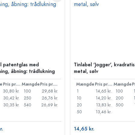
l patentglas med
Tinlabel 'Jogger', kvadratis
ning, åbning: trådlukning
metal, sølv
e
Pris pr. stk.
Mængde
Pris pr. stk.
Mængde
Pris pr. stk.
Mængde
30,80 kr.
100
29,68 kr.
1
14,65 kr.
100
30,42 kr.
250
26,76 kr.
10
14,20 kr.
200
30,35 kr.
540
26,69 kr.
20
13,83 kr.
500
50
13,46 kr.
r.
14,65 kr.