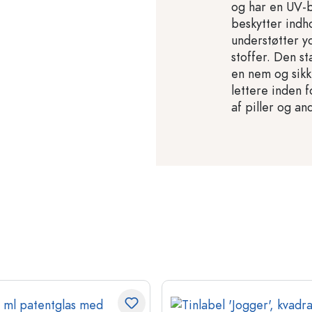
og har en UV-b
beskytter indh
understøtter y
stoffer. Den s
en nem og sikk
lettere inden 
af piller og a