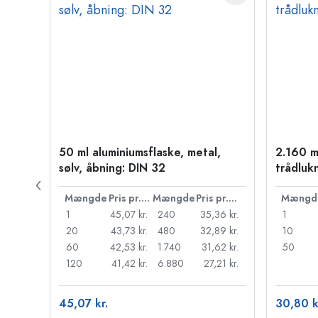
50 ml aluminiumsflaske, metal,
2.160 m
sølv, åbning: DIN 32
trådluk
Pris pr. stk.
Mængde
Pris pr. stk.
Mængde
Pris pr. stk.
Mængd
45 kr.
1
45,07 kr.
240
35,36 kr.
1
37 kr.
20
43,73 kr.
480
32,89 kr.
10
30 kr.
60
42,53 kr.
1.740
31,62 kr.
50
22 kr.
120
41,42 kr.
6.880
27,21 kr.
45,07 kr.
30,80 k