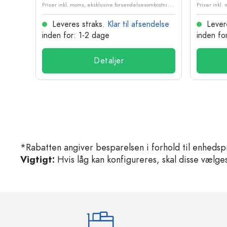
P
riser inkl. moms, eksklusive forsendelsesomkostninger
P
riser inkl. moms, eksklusive forsendelsesomkostninger
delse
Leveres straks.
Klar til afsendelse
Lever
inden for: 1-2 dage
inden fo
Detaljer
*Rabatten angiver besparelsen i forhold til enhedsp
Vigtigt:
Hvis låg kan konfigureres, skal disse vælges 