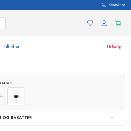
Kontakt os
Tilbehør
Udsalg
r og produktvarianter
Glas
Opdag nu
ration
Køb nu
ER OG RABATTER