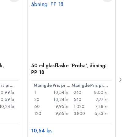
k,
50 ml glasflaske 'Proba', åbning:
Kapse
PP 18
Pris pr. stk.
Mængde
Pris pr. stk.
Mængde
Pris pr. stk.
Mæn
10,99 kr.
1
10,54 kr.
240
8,00 kr.
1
10,69 kr.
20
10,24 kr.
540
7,77 kr.
20
10,24 kr.
60
9,95 kr.
1.020
7,48 kr.
50
120
9,65 kr.
3.800
6,43 kr.
100
10,54 kr.
84,84