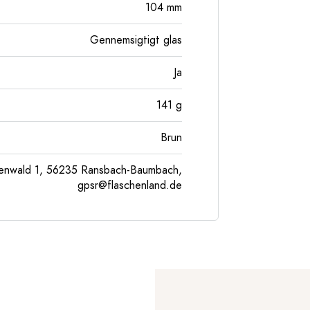
104
mm
Gennemsigtigt glas
Ja
141
g
Brun
enwald 1, 56235 Ransbach-Baumbach,
gpsr@flaschenland.de