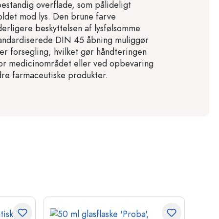
estandig overflade, som pålideligt
oldet mod lys. Den brune farve
derligere beskyttelsen af lysfølsomme
tandardiserede DIN 45 åbning muliggør
er forsegling, hvilket gør håndteringen
for medicinområdet eller ved opbevaring
ndre farmaceutiske produkter.