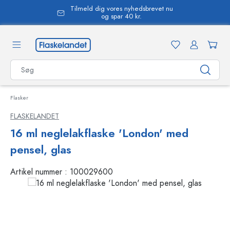
Tilmeld dig vores nyhedsbrevet nu
vedindhold
og spar 40 kr.
Flasker
FLASKELANDET
16 ml neglelakflaske 'London' med
pensel, glas
Artikel nummer :
100029600