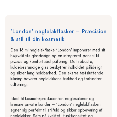
'London' neglelakflasker – Præcision
& stil til din kosmetik
Den 16 ml neglelakflaske 'London' imponerer med sit
højkvalitets glasdesign og en integreret pensel til
præcis og komfortabel påføring. Det robuste,
kuldebestandige glas beskytter indholdet pålideligt
og sikrer lang holdbarhed. Den ekstra tætsluttende
lukning bevarer neglelakkens friskhed og forhindrer
udtørring.
Ideel til kosmetikproducenter, neglesaloner og
kræsne private kunder – 'London' neglelakflasken
egner sig perfekt til stilfuld og sikker opbevaring af
neglelakker. Sats på kvalitet, funktionalitet og