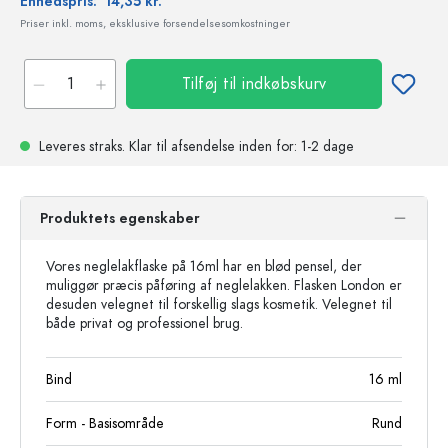
Enhedspris:
14,35 kr.
Priser inkl. moms, eksklusive forsendelsesomkostninger
Tilføj til indkøbskurv
Leveres straks.
Klar til afsendelse
inden for: 1-2 dage
Produktets egenskaber
Vores neglelakflaske på 16ml har en blød pensel, der
muliggør præcis påføring af neglelakken. Flasken London er
desuden velegnet til forskellig slags kosmetik. Velegnet til
både privat og professionel brug.
Bind
16
ml
Form - Basisområde
Rund