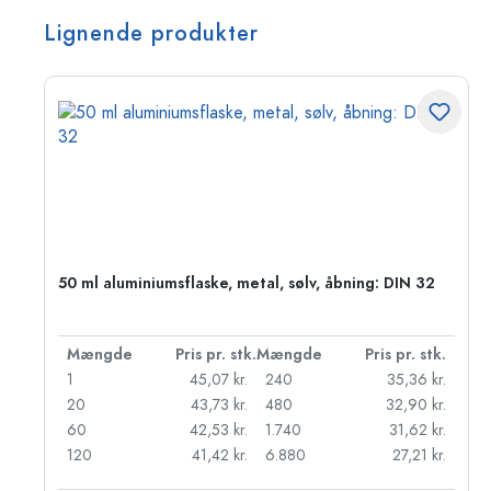
Lignende produkter
50 ml aluminiumsflaske, metal, sølv, åbning: DIN 32
k.
Mængde
Pris pr. stk.
Mængde
Pris pr. stk.
kr.
1
45,07 kr.
240
35,36 kr.
kr.
20
43,73 kr.
480
32,90 kr.
r.
60
42,53 kr.
1.740
31,62 kr.
r.
120
41,42 kr.
6.880
27,21 kr.