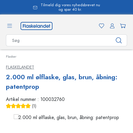
Tilmeld dig vores nyhedsbrevet nu
vedindhold
og spar 40 kr.
Flasker
FLASKELANDET
2.000 ml ølflaske, glas, brun, åbning:
patentprop
Artikel nummer :
100032760
(1)
Gennemsnitlig bedømmelse på 5 ud af 5 stjerner