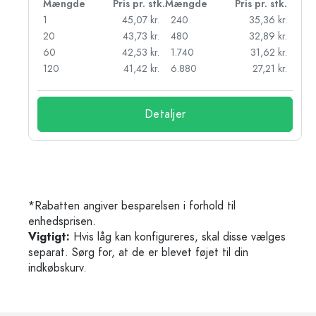
k.
Mængde
Pris pr. stk.
Mængde
Pris pr. stk.
r.
1
45,07 kr.
240
35,36 kr.
r.
20
43,73 kr.
480
32,89 kr.
r.
60
42,53 kr.
1.740
31,62 kr.
r.
120
41,42 kr.
6.880
27,21 kr.
Detaljer
*Rabatten angiver besparelsen i forhold til
enhedsprisen.
Vigtigt:
Hvis låg kan konfigureres, skal disse vælges
separat. Sørg for, at de er blevet føjet til din
indkøbskurv.