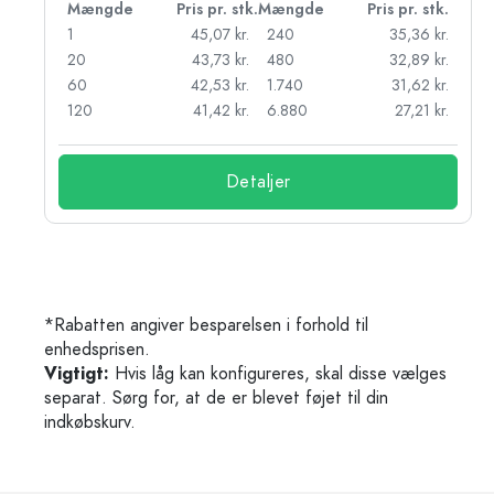
k.
Mængde
Pris pr. stk.
Mængde
Pris pr. stk.
r.
1
45,07 kr.
240
35,36 kr.
r.
20
43,73 kr.
480
32,89 kr.
r.
60
42,53 kr.
1.740
31,62 kr.
r.
120
41,42 kr.
6.880
27,21 kr.
Detaljer
*Rabatten angiver besparelsen i forhold til
enhedsprisen.
Vigtigt:
Hvis låg kan konfigureres, skal disse vælges
separat. Sørg for, at de er blevet føjet til din
indkøbskurv.