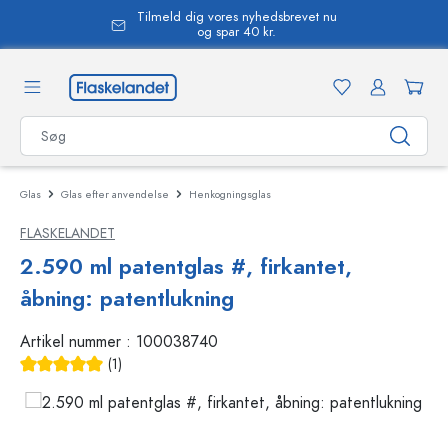
Tilmeld dig vores nyhedsbrevet nu
vedindhold
og spar 40 kr.
Glas
Glas efter anvendelse
Henkogningsglas
FLASKELANDET
2.590 ml patentglas #, firkantet,
åbning: patentlukning
Artikel nummer :
100038740
(1)
Gennemsnitlig bedømmelse på 5 ud af 5 stjerner