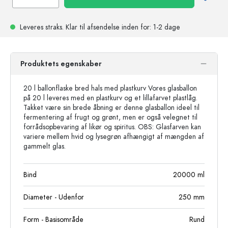
Leveres straks.
Klar til afsendelse
inden for: 1-2 dage
Produktets egenskaber
20 l ballonflaske bred hals med plastkurv Vores glasballon
på 20 l leveres med en plastkurv og et lillafarvet plastlåg.
Takket være sin brede åbning er denne glasballon ideel til
fermentering af frugt og grønt, men er også velegnet til
forrådsopbevaring af likør og spiritus. OBS: Glasfarven kan
variere mellem hvid og lysegrøn afhængigt af mængden af
gammelt glas.
Bind
20000
ml
Diameter - Udenfor
250
mm
Form - Basisområde
Rund