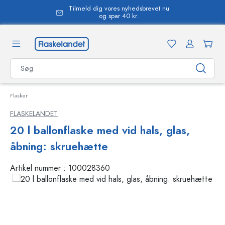
Tilmeld dig vores nyhedsbrevet nu
vedindhold
og spar 40 kr.
Flasker
FLASKELANDET
20 l ballonflaske med vid hals, glas,
åbning: skruehætte
Artikel nummer :
100028360