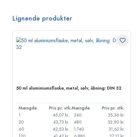
Lignende produkter
50 ml aluminiumsflaske, metal, sølv, åbning: DIN 32
k.
Mængde
Pris pr. stk.
Mængde
Pris pr. stk.
kr.
1
45,07 kr.
240
35,36 kr.
kr.
20
43,73 kr.
480
32,90 kr.
r.
60
42,53 kr.
1.740
31,62 kr.
r.
120
41,42 kr.
6.880
27,21 kr.