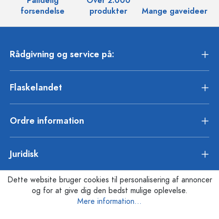
Pålidelig
Over 2.000
O
forsendelse
produkter
Mange gaveideer
Rådgivning og service på:
Flaskelandet
Ordre information
Juridisk
Dette website bruger cookies til personalisering af annoncer
og for at give dig den bedst mulige oplevelse.
Mere information...