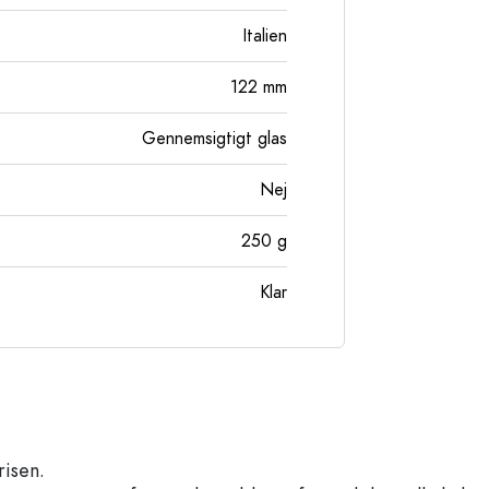
Italien
122
mm
Gennemsigtigt glas
Nej
250
g
Klar
risen.