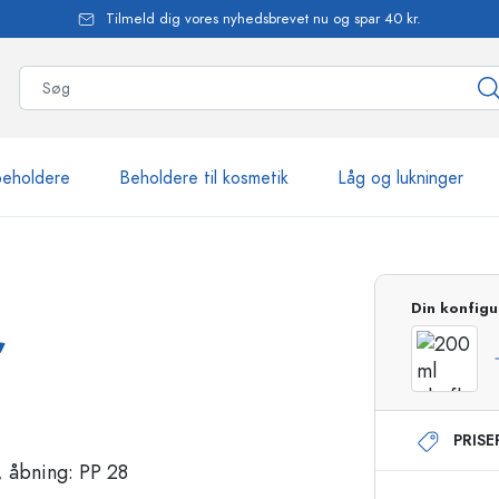
Tilmeld dig vores nyhedsbrevet nu og spar 40 kr.
beholdere
Beholdere til kosmetik
Låg og lukninger
mere end 2.500 produkte
Din konfigu
,
Estal-flasker
PRIS
Flasker med pumpe
Airless-dispensere
Sprayflasker
Roll-on flasker