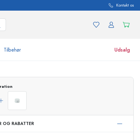
Kontakt os
Tilbehør
Udsalg
r og produktvarianter
Glas
ration
Opdag nu
Køb nu
ER OG RABATTER