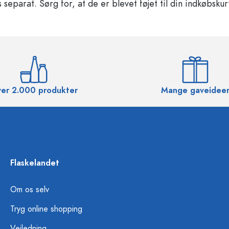
separat. Sørg for, at de er blevet føjet til din indkøbskur
er 2.000 produkter
Mange gaveidee
Flaskelandet
Om os selv
Tryg online shopping
Vejledning