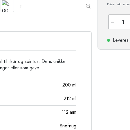
Stentøjsflasker
Priser inkl. mo
Aluminiumsflasker
Leveres 
til likør og spiritus. Dens unikke
inger eller som gave.
200
ml
212
ml
112
mm
Snefnug