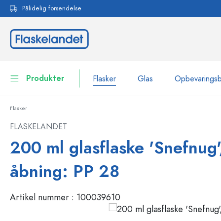
Pålidelig forsendelse
 søgning
Gå til hovednavigation
Produkter
Flasker
Glas
Opbevarings
Flasker
Flasker
Vis alle Flasker
FLASKELANDET
Glas
200 ml glasflaske 'Snefnug'
Flasker efter mærke
WECK-flasker
Opbevaringsbeholdere
åbning: PP 28
Bordservice
Flasker efter funktion
Artikel nummer :
100039610
Pipetteflasker
Beholdere til kosmetik
Flasker med patentprop