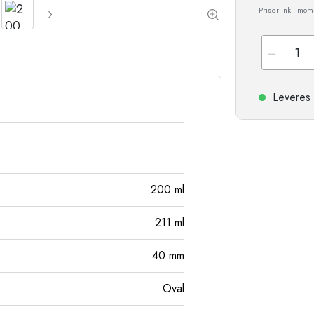
Stentøjsflasker
Priser inkl. mo
Aluminiumsflasker
Leveres 
200
ml
211
ml
40
mm
Oval