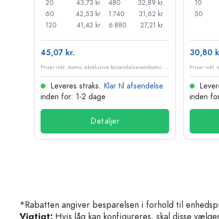
37 kr.
20
43,73 kr.
480
32,89 kr.
10
30 kr.
60
42,53 kr.
1.740
31,62 kr.
50
22 kr.
120
41,42 kr.
6.880
27,21 kr.
45,07 kr.
30,80 k
P
riser inkl. moms, eksklusive forsendelsesomkostninger
P
riser inkl. moms, eksklusive forsendelsesomkostninger
delse
Leveres straks.
Klar til afsendelse
Lever
inden for: 1-2 dage
inden fo
Detaljer
*Rabatten angiver besparelsen i forhold til enhedsp
Vigtigt:
Hvis låg kan konfigureres, skal disse vælges 