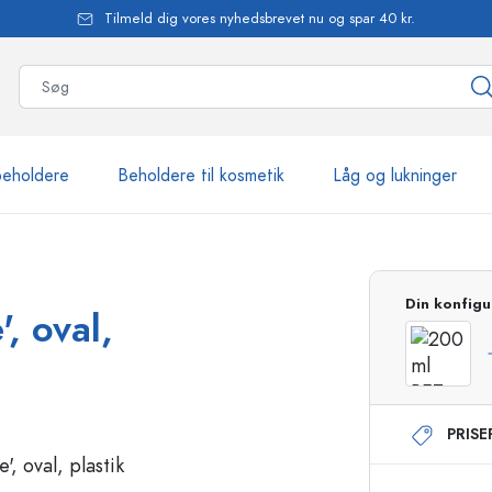
Tilmeld dig vores nyhedsbrevet nu og spar 40 kr.
beholdere
Beholdere til kosmetik
Låg og lukninger
mere end 2.500 produkte
Din konfigu
, oval,
Estal-flasker
PRIS
Flasker med pumpe
Airless-dispensere
Sprayflasker
Roll-on flasker