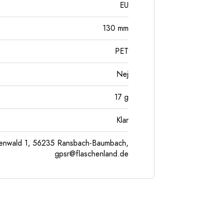
EU
130
mm
PET
Nej
17
g
Klar
enwald 1, 56235 Ransbach-Baumbach,
gpsr@flaschenland.de