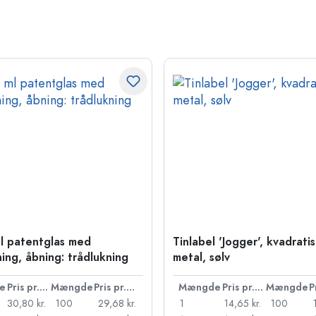
l patentglas med
Tinlabel 'Jogger', kvadratis
ning, åbning: trådlukning
metal, sølv
e
Pris pr. stk.
Mængde
Pris pr. stk.
Mængde
Pris pr. stk.
Mængde
30,80 kr.
100
29,68 kr.
1
14,65 kr.
100