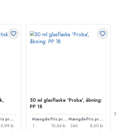
k,
50 ml glasflaske 'Proba', åbning:
Kapse
PP 18
Pris pr. stk.
Mængde
Pris pr. stk.
Mængde
Pris pr. stk.
Mæn
10,99 kr.
1
10,54 kr.
240
8,00 kr.
1