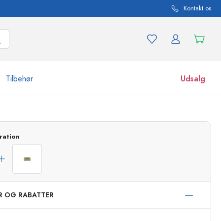
Kontakt os
Tilbehør
Udsalg
r og produktvarianter
Glas
ration
Opdag nu
Køb nu
ER OG RABATTER