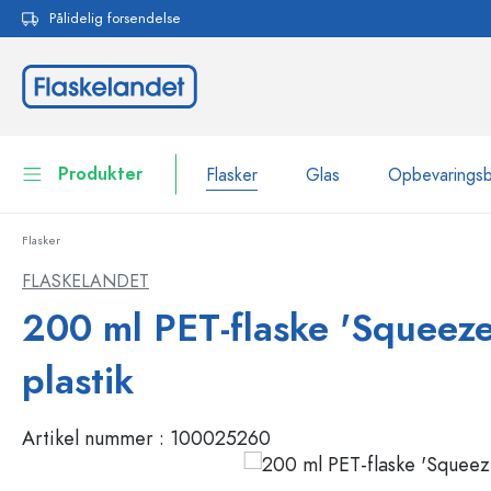
Pålidelig forsendelse
 søgning
Gå til hovednavigation
Produkter
Flasker
Glas
Opbevarings
Flasker
Flasker
Vis alle Flasker
FLASKELANDET
Glas
200 ml PET-flaske 'Squeeze'
Flasker efter mærke
WECK-flasker
Opbevaringsbeholdere
plastik
Bordservice
Flasker efter funktion
Artikel nummer :
100025260
Pipetteflasker
Beholdere til kosmetik
Flasker med patentprop