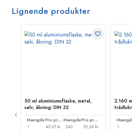
Lignende produkter
50 ml aluminiumsflaske, metal,
2.160 m
sølv, åbning: DIN 32
trådluk
Pris pr. stk.
Mængde
Pris pr. stk.
Mængde
Pris pr. stk.
Mængd
45 kr.
1
45,07 kr.
240
35,36 kr.
1