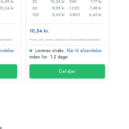
10,69 kr.
20
10,24 kr.
540
7,77 kr.
20
10,24 kr.
60
9,95 kr.
1.020
7,48 kr.
50
120
9,65 kr.
3.800
6,43 kr.
100
10,54 kr.
84,84
P
riser inkl. moms, eksklusive forsendelsesomkostninger
P
riser inkl. moms, eksklusive forsendelsesomkostninger
sendelse
Leveres straks.
Klar til afsendelse
Lev
inden for: 1-2 dage
inden
Detaljer
v.