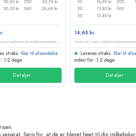
30,42 kr.
250
26,76 kr.
10
14,20 kr.
200
30,35 kr.
540
26,69 kr.
20
13,83 kr.
500
50
13,46 kr.
r.
14,65 kr.
P
riser inkl. moms, eksklusive forsendelsesomkostninger
es straks.
Klar til afsendelse
Leveres straks.
Klar til af
r: 1-2 dage
inden for: 1-2 dage
Detaljer
Detaljer
risen.
separat. Sørg for, at de er blevet føjet til din indkøbskur