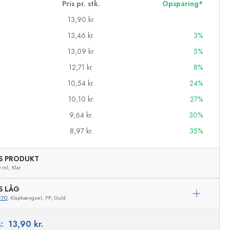
Pris pr. stk.
Opsparing*
13,90 kr.
13,46 kr.
3%
13,09 kr.
5%
12,71 kr.
8%
10,54 kr.
24%
10,10 kr.
27%
9,64 kr.
30%
8,97 kr.
35%
AS PRODUKT
asker
 ml,
Klar
S LÅG
270
, Klaphængsel, PP, Guld
Eksemplarisk repræsentation
s:
13,90 kr.