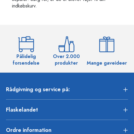
indkøbskurv.
Pålidelig
Over 2.000
O
forsendelse
produkter
Mange gaveideer
Rådgivning og service på:
Flaskelandet
Ordre information