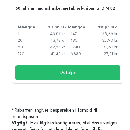
50 ml aluminiumsflaske, metal, sølv, åbning: DIN 32
k.
Mængde
Pris pr. stk.
Mængde
Pris pr. stk.
kr.
1
45,07 kr.
240
35,36 kr.
kr.
20
43,73 kr.
480
32,90 kr.
r.
60
42,53 kr.
1.740
31,62 kr.
r.
120
41,42 kr.
6.880
27,21 kr.
Detaljer
*Rabatten angiver besparelsen i forhold til
enhedsprisen.
Vigtigt:
Hvis låg kan konfigureres, skal disse vælges
separat. Sørg for, at de er blevet føjet til din