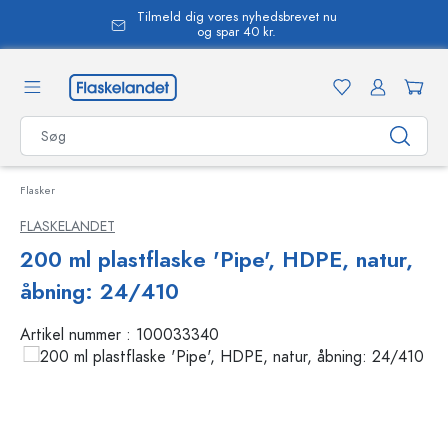
Tilmeld dig vores nyhedsbrevet nu
vedindhold
og spar 40 kr.
Flasker
FLASKELANDET
200 ml plastflaske 'Pipe', HDPE, natur,
åbning: 24/410
Artikel nummer :
100033340