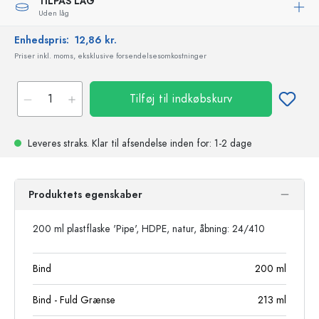
TILPAS LÅG
Uden låg
Enhedspris:
12,86 kr.
Priser inkl. moms, eksklusive forsendelsesomkostninger
Tilføj til indkøbskurv
Leveres straks.
Klar til afsendelse
inden for: 1-2 dage
Produktets egenskaber
200 ml plastflaske 'Pipe', HDPE, natur, åbning: 24/410
Bind
200
ml
Bind - Fuld Grænse
213
ml