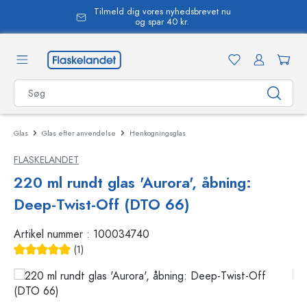
Tilmeld dig vores nyhedsbrevet nu
vedindhold
og spar 40 kr.
Glas
Glas efter anvendelse
Henkogningsglas
FLASKELANDET
220 ml rundt glas 'Aurora', åbning:
Deep-Twist-Off (DTO 66)
Artikel nummer :
100034740
(1)
Gennemsnitlig bedømmelse på 5 ud af 5 stjerner