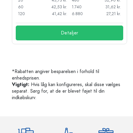
kr.
20
43,73 kr.
480
32,90 kr.
r.
60
42,53 kr.
1.740
31,62 kr.
r.
120
41,42 kr.
6.880
27,21 kr.
Detaljer
*Rabatten angiver besparelsen i forhold til
enhedsprisen.
Vigtigt:
Hvis låg kan konfigureres, skal disse vælges
separat. Sørg for, at de er blevet føjet til din
indkøbskurv.