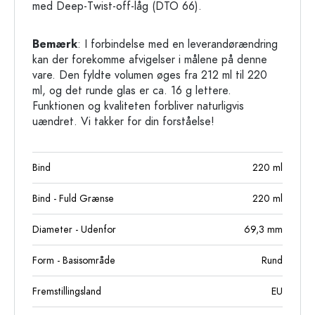
med Deep-Twist-off-låg (DTO 66).
Bemærk
: I forbindelse med en leverandørændring
kan der forekomme afvigelser i målene på denne
vare. Den fyldte volumen øges fra 212 ml til 220
ml, og det runde glas er ca. 16 g lettere.
Funktionen og kvaliteten forbliver naturligvis
uændret. Vi takker for din forståelse!
Bind
220
ml
Bind - Fuld Grænse
220
ml
Diameter - Udenfor
69,3
mm
Form - Basisområde
Rund
Fremstillingsland
EU