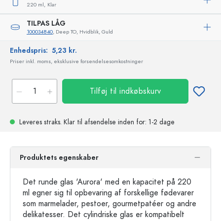
220 ml,
Klar
TILPAS LÅG
100034840
, Deep TO, Hvidblik, Guld
Enhedspris:
5,23 kr.
Priser inkl. moms, eksklusive forsendelsesomkostninger
Tilføj til indkøbskurv
Leveres straks.
Klar til afsendelse
inden for: 1-2 dage
Produktets egenskaber
Det runde glas 'Aurora' med en kapacitet på 220
ml egner sig til opbevaring af forskellige fødevarer
som marmelader, pestoer, gourmetpatéer og andre
delikatesser. Det cylindriske glas er kompatibelt