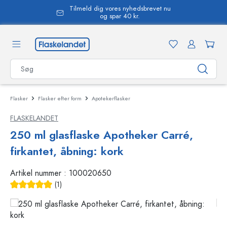
Tilmeld dig vores nyhedsbrevet nu
vedindhold
og spar 40 kr.
Flasker
Flasker efter form
Apotekerflasker
FLASKELANDET
250 ml glasflaske Apotheker Carré,
firkantet, åbning: kork
Artikel nummer :
100020650
(1)
Gennemsnitlig bedømmelse på 5 ud af 5 stjerner