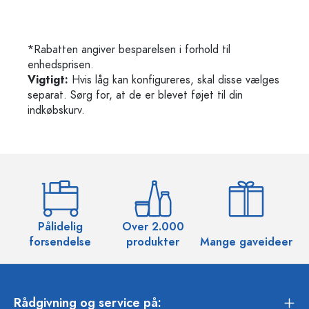
*Rabatten angiver besparelsen i forhold til
enhedsprisen.
Vigtigt:
Hvis låg kan konfigureres, skal disse vælges
separat. Sørg for, at de er blevet føjet til din
indkøbskurv.
Pålidelig
Over 2.000
O
forsendelse
produkter
Mange gaveideer
Rådgivning og service på: