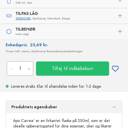
250 ml,
Klar
TILPAS LÅG
100002350
, Spidsprop, Naturkork, Beige
TILBEHØR
intet valgt
Enhedspris:
23,69 kr.
Priser inkl. moms, eksklusive forsendelsesomkostninger
Tilføj til indkøbskurv
Leveres straks.
Klar til afsendelse
inden for: 1-2 dage
Produktets egenskaber
Apo Carree' er en firkantet flaske på 250ml, som er det
ideelle opbevaringssted for dine essenser, olier og likører