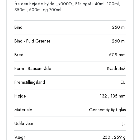
fra den højeste hylde. _x000D_ Fås også i 40ml, 100ml,
350ml, 500ml og 700ml.
Bind
250
ml
Bind - Fuld Grænse
260
ml
Bred
57,9
mm
Form - Basisområde
Kvadratisk
Fremstillingsland
EU
Højde
132
, 135
mm
Materiale
Gennemsigtigt glas
Udskrivbar
Ja
Vægt
250
, 259
g