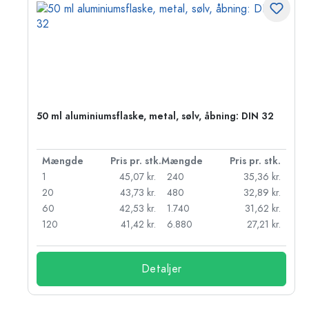
50 ml aluminiumsflaske, metal, sølv, åbning: DIN 32
k.
Mængde
Pris pr. stk.
Mængde
Pris pr. stk.
r.
1
45,07 kr.
240
35,36 kr.
r.
20
43,73 kr.
480
32,89 kr.
r.
60
42,53 kr.
1.740
31,62 kr.
r.
120
41,42 kr.
6.880
27,21 kr.
Detaljer