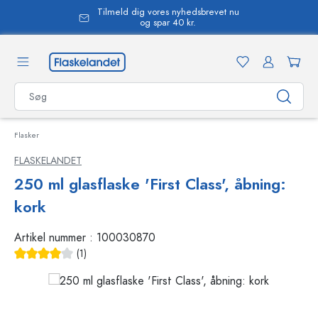
Tilmeld dig vores nyhedsbrevet nu
vedindhold
og spar 40 kr.
Flasker
FLASKELANDET
250 ml glasflaske 'First Class', åbning:
kork
Artikel nummer :
100030870
(1)
Gennemsnitlig bedømmelse på 4 ud af 5 stjerner