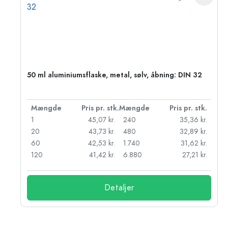
50 ml aluminiumsflaske, metal, sølv, åbning: DIN 32
k.
Mængde
Pris pr. stk.
Mængde
Pris pr. stk.
r.
1
45,07 kr.
240
35,36 kr.
r.
20
43,73 kr.
480
32,89 kr.
r.
60
42,53 kr.
1.740
31,62 kr.
r.
120
41,42 kr.
6.880
27,21 kr.
Detaljer