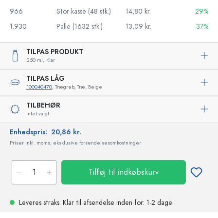
966
Stor kasse (48 stk.)
14,80 kr.
29%
1.930
Palle (1632 stk.)
13,09 kr.
37%
TILPAS PRODUKT
250 ml,
Klar
TILPAS LÅG
100040470
, Trægreb, Træ, Beige
TILBEHØR
intet valgt
Enhedspris:
20,86 kr.
Priser inkl. moms, eksklusive forsendelsesomkostninger
Tilføj til indkøbskurv
Leveres straks.
Klar til afsendelse
inden for: 1-2 dage