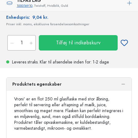
TILPAS LÅG
100016910
, Twist-off, Hvidblik, Guld
Enhedspris:
9,04 kr.
Priser inkl. moms, eksklusive forsendelsesomkostninger
Tilføj til indkøbskurv
Leveres straks.
Klar til afsendelse
inden for: 1-2 dage
Produktets egenskaber
Vroni' er en flot 250 ml glasflaske med stor åbning,
perfekt til servering eller aftapning af mælk, juice,
smoothies og meget mere. Flasken kan perfekt integreres i
en miljøvenlig, sund, men også stilfuld borddækning.
Produktet tåler opvaskemaskine, er kuldebestandigt,
varmebestandigt, mikroovn- og ovnsikkert.