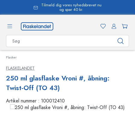
Tilmeld dig vores nyhedsbrevet nu
vedindhold
og spar 40 kr.
Flasker
FLASKELANDET
250 ml glasflaske Vroni #, åbning:
Twist-Off (TO 43)
Artikel nummer :
100012410