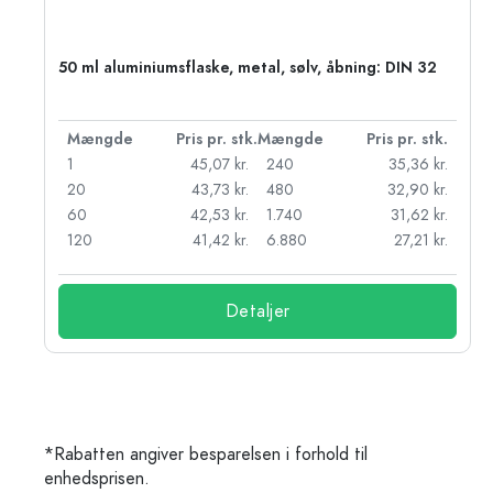
50 ml aluminiumsflaske, metal, sølv, åbning: DIN 32
k.
Mængde
Pris pr. stk.
Mængde
Pris pr. stk.
kr.
1
45,07 kr.
240
35,36 kr.
kr.
20
43,73 kr.
480
32,90 kr.
r.
60
42,53 kr.
1.740
31,62 kr.
r.
120
41,42 kr.
6.880
27,21 kr.
Detaljer
*Rabatten angiver besparelsen i forhold til
enhedsprisen.