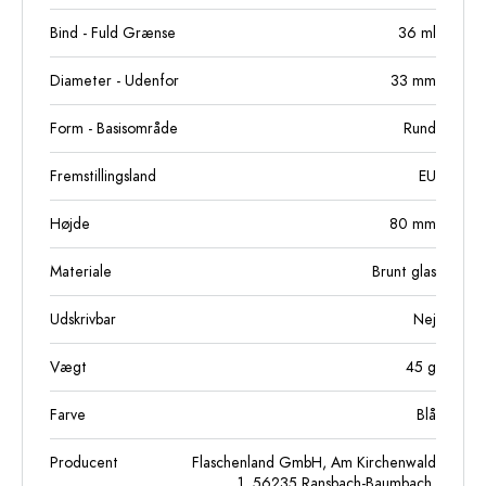
Bind - Fuld Grænse
36
ml
Diameter - Udenfor
33
mm
Form - Basisområde
Rund
Fremstillingsland
EU
Højde
80
mm
Materiale
Brunt glas
Udskrivbar
Nej
Vægt
45
g
Farve
Blå
Producent
Flaschenland GmbH, Am Kirchenwald
1, 56235 Ransbach-Baumbach,