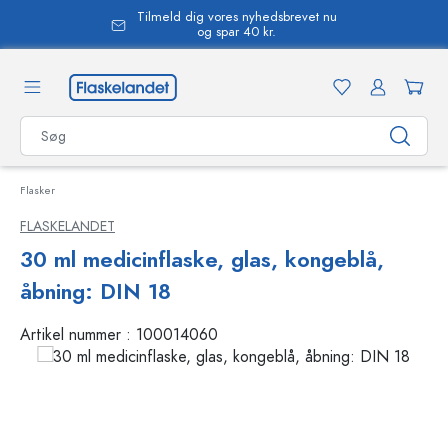
Tilmeld dig vores nyhedsbrevet nu
vedindhold
og spar 40 kr.
Flasker
FLASKELANDET
30 ml medicinflaske, glas, kongeblå,
åbning: DIN 18
Artikel nummer :
100014060