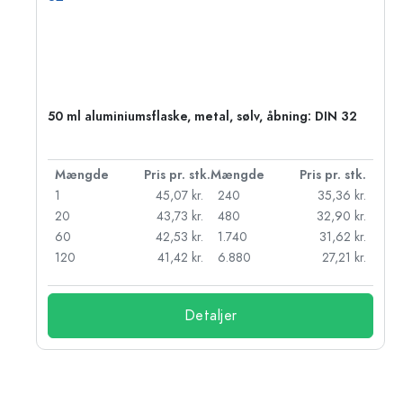
50 ml aluminiumsflaske, metal, sølv, åbning: DIN 32
k.
Mængde
Pris pr. stk.
Mængde
Pris pr. stk.
kr.
1
45,07 kr.
240
35,36 kr.
kr.
20
43,73 kr.
480
32,90 kr.
r.
60
42,53 kr.
1.740
31,62 kr.
r.
120
41,42 kr.
6.880
27,21 kr.
Detaljer