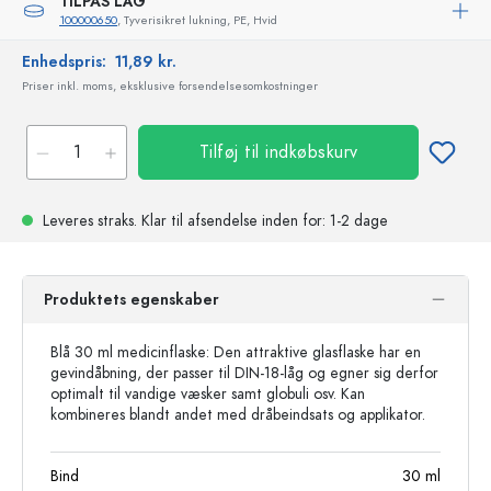
TILPAS LÅG
100000650
, Tyverisikret lukning, PE, Hvid
Enhedspris:
11,89 kr.
Priser inkl. moms, eksklusive forsendelsesomkostninger
Tilføj til indkøbskurv
Leveres straks.
Klar til afsendelse
inden for: 1-2 dage
Produktets egenskaber
Blå 30 ml medicinflaske: Den attraktive glasflaske har en
gevindåbning, der passer til DIN-18-låg og egner sig derfor
optimalt til vandige væsker samt globuli osv. Kan
kombineres blandt andet med dråbeindsats og applikator.
Bind
30
ml