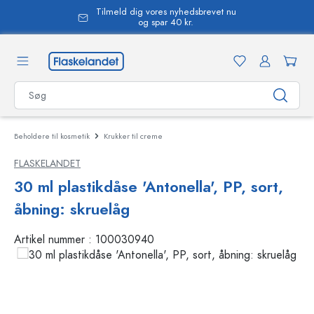
Tilmeld dig vores nyhedsbrevet nu
vedindhold
og spar 40 kr.
Beholdere til kosmetik
Krukker til creme
FLASKELANDET
30 ml plastikdåse 'Antonella', PP, sort,
åbning: skruelåg
Artikel nummer :
100030940