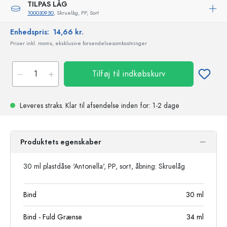
TILPAS LÅG
100030950
, Skruelåg, PP, Sort
Enhedspris:
14,66 kr.
Priser inkl. moms, eksklusive forsendelsesomkostninger
Tilføj til indkøbskurv
Leveres straks.
Klar til afsendelse
inden for: 1-2 dage
Produktets egenskaber
30 ml plastdåse 'Antonella', PP, sort, åbning: Skruelåg
Bind
30
ml
Bind - Fuld Grænse
34
ml