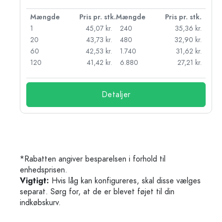
k.
Mængde
Pris pr. stk.
Mængde
Pris pr. stk.
kr.
1
45,07 kr.
240
35,36 kr.
kr.
20
43,73 kr.
480
32,90 kr.
r.
60
42,53 kr.
1.740
31,62 kr.
r.
120
41,42 kr.
6.880
27,21 kr.
Detaljer
*Rabatten angiver besparelsen i forhold til
enhedsprisen.
Vigtigt:
Hvis låg kan konfigureres, skal disse vælges
separat. Sørg for, at de er blevet føjet til din
indkøbskurv.