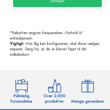
Detaljer
*Rabatten angiver besparelsen i forhold til
enhedsprisen.
Vigtigt:
Hvis låg kan konfigureres, skal disse vælges
separat. Sørg for, at de er blevet føjet til din
indkøbskurv.
Pålidelig
Over 2.000
O
forsendelse
produkter
Mange gaveideer