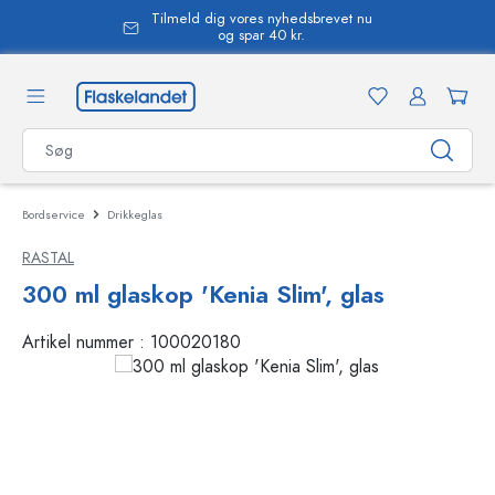
Tilmeld dig vores nyhedsbrevet nu
vedindhold
og spar 40 kr.
Bordservice
Drikkeglas
RASTAL
300 ml glaskop 'Kenia Slim', glas
Artikel nummer :
100020180