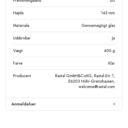
Fremstillingsland
EU
Højde
143
mm
Materiale
Gennemsigtigt glas
Udskrivbar
Ja
Vægt
400
g
Farve
Klar
Producent
Rastal GmbH&Co.KG, Rastal-Str. 1,
56203 Höhr-Grenzhausen,
welcome@rastal.com
Anmeldelser