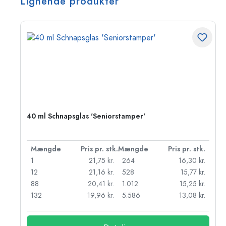
Lignende produkter
40 ml Schnapsglas 'Seniorstamper'
k.
Mængde
Pris pr. stk.
Mængde
Pris pr. stk.
r.
1
21,75 kr.
264
16,30 kr.
r.
12
21,16 kr.
528
15,77 kr.
kr.
88
20,41 kr.
1.012
15,25 kr.
132
19,96 kr.
5.586
13,08 kr.