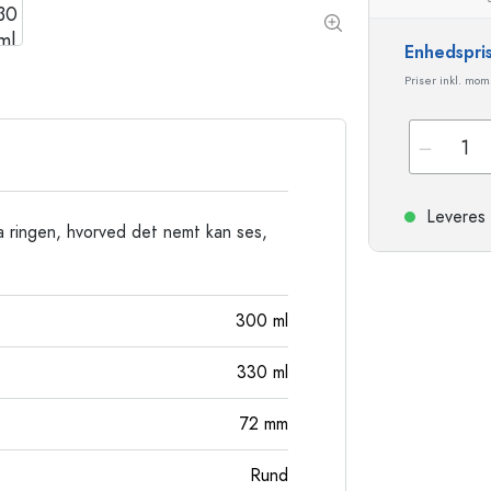
Stentøjsflasker
Aluminiumsflasker
Enhedspri
Priser inkl. mo
Leveres 
fra ringen, hvorved det nemt kan ses,
300
ml
330
ml
72
mm
Rund