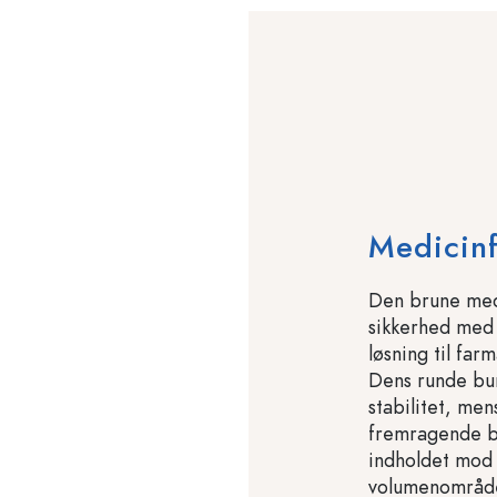
Medicinf
Den brune medi
sikkerhed med 
løsning til fa
Dens runde bun
stabilitet, me
fremragende be
indholdet mod 
volumenområde 