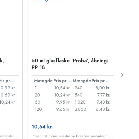
k,
50 ml glasflaske 'Proba', åbning:
Kapse
PP 18
Pris pr. stk.
Mængde
Pris pr. stk.
Mængde
Pris pr. stk.
Mæn
10,99 kr.
1
10,54 kr.
240
8,00 kr.
1
10,69 kr.
20
10,24 kr.
540
7,77 kr.
20
10,24 kr.
60
9,95 kr.
1.020
7,48 kr.
50
120
9,65 kr.
3.800
6,43 kr.
100
10,54 kr.
84,84
P
riser inkl. moms, eksklusive forsendelsesomkostninger
P
riser inkl. moms, eksklusive forsendelsesomkostninger