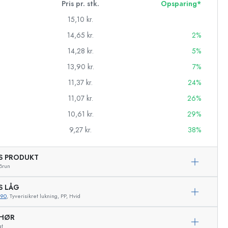
Pris pr. stk.
Opsparing*
15,10 kr.
14,65 kr.
2%
14,28 kr.
5%
13,90 kr.
7%
11,37 kr.
24%
11,07 kr.
26%
10,61 kr.
29%
9,27 kr.
38%
AS PRODUKT
asker
Brun
S LÅG
890
, Tyverisikret lukning, PP, Hvid
Eksemplarisk repræsentation
EHØR
gt