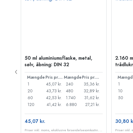
50 ml aluminiumsflaske, metal,
2.160 m
sølv, åbning: DIN 32
trådluk
Pris pr. stk.
Mængde
Pris pr. stk.
Mængde
Pris pr. stk.
Mængd
45 kr.
1
45,07 kr.
240
35,36 kr.
1
37 kr.
20
43,73 kr.
480
32,89 kr.
10
30 kr.
60
42,53 kr.
1.740
31,62 kr.
50
22 kr.
120
41,42 kr.
6.880
27,21 kr.
45,07 kr.
30,80 k
P
riser inkl. moms, eksklusive forsendelsesomkostninger
P
riser inkl. moms, eksklusive forsendelsesomkostninger