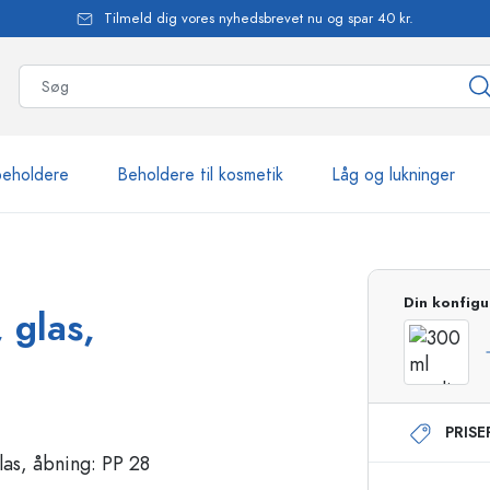
Tilmeld dig vores nyhedsbrevet nu og spar 40 kr.
beholdere
Beholdere til kosmetik
Låg og lukninger
mere end 2.500 produkte
Din konfigu
 glas,
Estal-flasker
PRIS
Flasker med pumpe
Airless-dispensere
Sprayflasker
Roll-on flasker