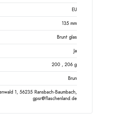
EU
135
mm
Brunt glas
Ja
200
, 206
g
Brun
enwald 1, 56235 Ransbach-Baumbach,
gpsr@flaschenland.de