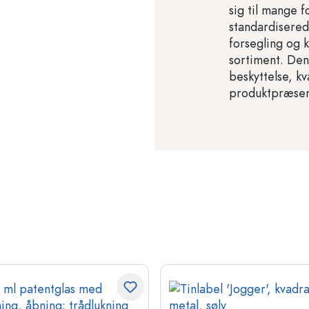
sig til mange f
standardisered
forsegling og 
sortiment. Denn
beskyttelse, kv
produktpræsen