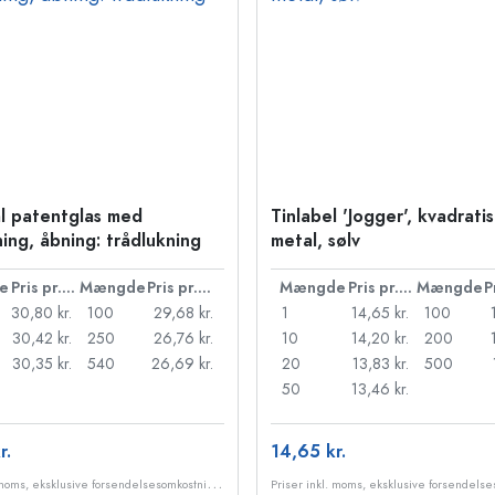
l patentglas med
Tinlabel 'Jogger', kvadratis
ning, åbning: trådlukning
metal, sølv
e
Pris pr. stk.
Mængde
Pris pr. stk.
Mængde
Pris pr. stk.
Mængde
30,80 kr.
100
29,68 kr.
1
14,65 kr.
100
30,42 kr.
250
26,76 kr.
10
14,20 kr.
200
30,35 kr.
540
26,69 kr.
20
13,83 kr.
500
50
13,46 kr.
r.
14,65 kr.
P
riser inkl. moms, eksklusive forsendelsesomkostninger