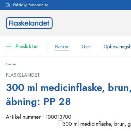
Pålidelig forsendelse
 søgning
Gå til hovednavigation
Produkter
Flasker
Glas
Opbevarings
Flasker
Flasker
Vis alle Flasker
FLASKELANDET
Glas
300 ml medicinflaske, brun,
Flasker efter mærke
WECK-flasker
Opbevaringsbeholdere
åbning: PP 28
Bordservice
Flasker efter funktion
Artikel nummer :
100013700
Pipetteflasker
Beholdere til kosmetik
Flasker med patentprop