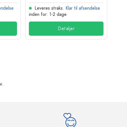
sendelse
Leveres straks.
Klar til afsendelse
Lev
inden for: 1-2 dage
inden
Detaljer
v.