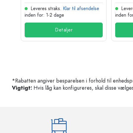
delse
Leveres straks.
Klar til afsendelse
Lever
inden for: 1-2 dage
inden fo
Detaljer
*Rabatten angiver besparelsen i forhold til enhedsp
Vigtigt:
Hvis låg kan konfigureres, skal disse vælges 