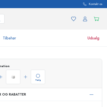
Kontakt os
Tilbehør
Udsalg
r og produktvarianter
Glas
ration
Opdag nu
Køb nu
Vælg
ER OG RABATTER