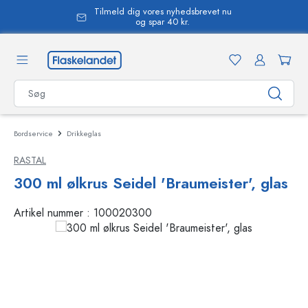
Tilmeld dig vores nyhedsbrevet nu
vedindhold
og spar 40 kr.
Bordservice
Drikkeglas
RASTAL
300 ml ølkrus Seidel 'Braumeister', glas
Artikel nummer :
100020300