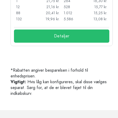
r.
1
21,75 kr.
264
16,30 kr.
r.
12
21,16 kr.
528
15,77 kr.
kr.
88
20,41 kr.
1.012
15,25 kr.
132
19,96 kr.
5.586
13,08 kr.
Detaljer
*Rabatten angiver besparelsen i forhold til
enhedsprisen.
Vigtigt:
Hvis låg kan konfigureres, skal disse vælges
separat. Sørg for, at de er blevet føjet til din
indkøbskurv.