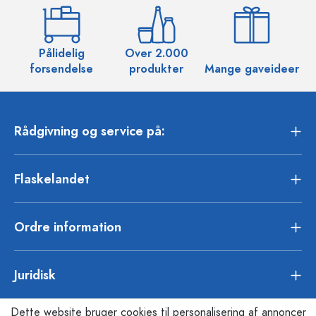
Pålidelig
Over 2.000
O
forsendelse
produkter
Mange gaveideer
Rådgivning og service på:
Flaskelandet
Ordre information
Juridisk
Dette website bruger cookies til personalisering af annoncer