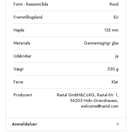
Form - Basisområde
Rund
Fremstillingsland
EU
Højde
135
mm
Materiale
Gennemsigtigt glas
Udskrivbar
Ja
Vægt
530
g
Farve
Klar
Producent
Rastal GmbH&Co.KG, Rastal-Str. 1,
56203 Höhr-Grenzhausen,
welcome@rastal.com
Anmeldelser