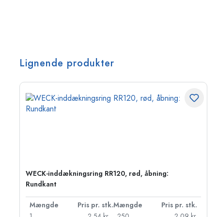
Lignende produkter
WECK-inddækningsring RR120, rød, åbning:
Rundkant
k.
Mængde
Pris pr. stk.
Mængde
Pris pr. stk.
r.
1
2,54 kr.
250
2,09 kr.