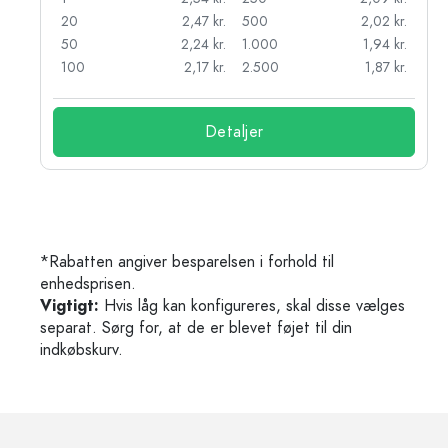
kr.
20
2,47 kr.
500
2,02 kr.
r.
50
2,24 kr.
1.000
1,94 kr.
r.
100
2,17 kr.
2.500
1,87 kr.
Detaljer
*Rabatten angiver besparelsen i forhold til
enhedsprisen.
Vigtigt:
Hvis låg kan konfigureres, skal disse vælges
separat. Sørg for, at de er blevet føjet til din
indkøbskurv.