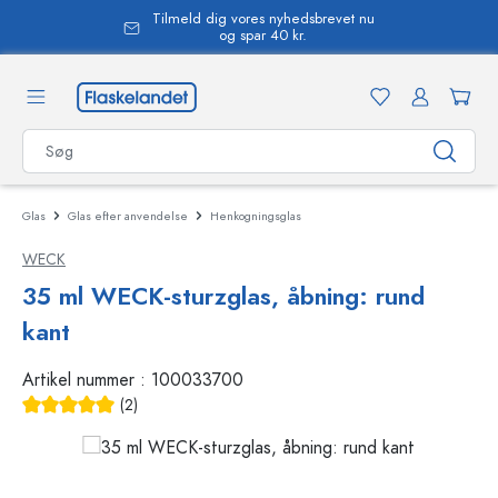
Tilmeld dig vores nyhedsbrevet nu
vedindhold
og spar 40 kr.
Glas
Glas efter anvendelse
Henkogningsglas
WECK
35 ml WECK-sturzglas, åbning: rund
kant
Artikel nummer :
100033700
(2)
Gennemsnitlig bedømmelse på 5 ud af 5 stjerner