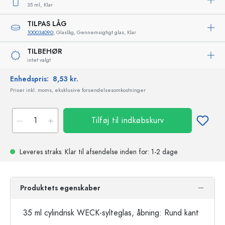
35 ml,
Klar
TILPAS LÅG
100034090
, Glaslåg, Gennemsigtigt glas, Klar
TILBEHØR
intet valgt
Enhedspris:
8,53 kr.
Priser inkl. moms, eksklusive forsendelsesomkostninger
Tilføj til indkøbskurv
Leveres straks.
Klar til afsendelse
inden for: 1-2 dage
Produktets egenskaber
35 ml cylindrisk WECK-sylteglas, åbning: Rund kant