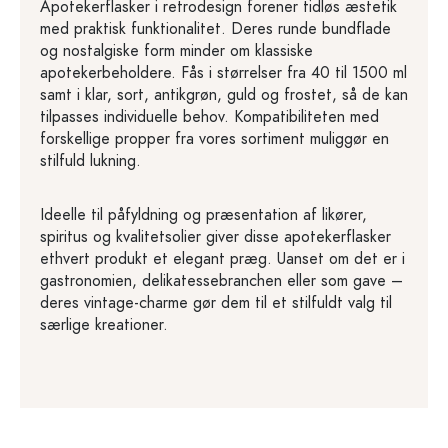
Apotekerflasker i retrodesign forener tidløs æstetik
med praktisk funktionalitet. Deres runde bundflade
og nostalgiske form minder om klassiske
apotekerbeholdere. Fås i størrelser fra 40 til 1500 ml
samt i klar, sort, antikgrøn, guld og frostet, så de kan
tilpasses individuelle behov. Kompatibiliteten med
forskellige propper fra vores sortiment muliggør en
stilfuld lukning.
Ideelle til påfyldning og præsentation af likører,
spiritus og kvalitetsolier giver disse apotekerflasker
ethvert produkt et elegant præg. Uanset om det er i
gastronomien, delikatessebranchen eller som gave –
deres vintage-charme gør dem til et stilfuldt valg til
særlige kreationer.