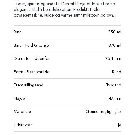
likører, spiritus og andet i. Den vil tilføje et look af retro
elegance til din borddekoration. Produktet tåler
opvaskemaskine, kulde og varme samt mikroovn og ovn.
Bind
350
ml
Bind - Fuld Grænse
370
ml
Diameter - Udenfor
76,1
mm
Form - Basisområde
Rund
Fremstillingsland
Tyskland
Højde
147
mm
Materiale
Gennemsigtigt glas
Udskrivbar
Ja