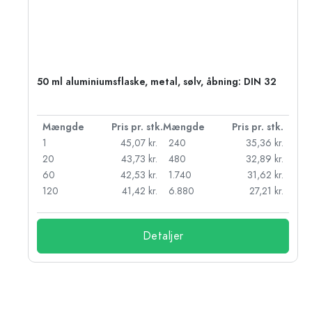
50 ml aluminiumsflaske, metal, sølv, åbning: DIN 32
k.
Mængde
Pris pr. stk.
Mængde
Pris pr. stk.
r.
1
45,07 kr.
240
35,36 kr.
r.
20
43,73 kr.
480
32,89 kr.
r.
60
42,53 kr.
1.740
31,62 kr.
r.
120
41,42 kr.
6.880
27,21 kr.
Detaljer