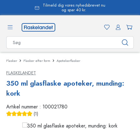
Tilmeld dig vores nyhedsbrevet nu
vedindhold
og spar 40 kr.
Flasker
Flasker efter form
Apotekerflasker
FLASKELANDET
350 ml glasflaske apoteker, munding:
kork
Artikel nummer :
100021780
(1)
Gennemsnitlig bedømmelse på 5 ud af 5 stjerner