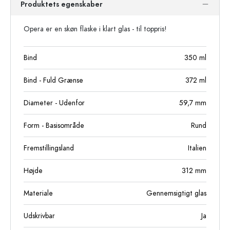
Produktets egenskaber
Opera er en skøn flaske i klart glas - til toppris!
Bind
350
ml
Bind - Fuld Grænse
372
ml
Diameter - Udenfor
59,7
mm
Form - Basisområde
Rund
Fremstillingsland
Italien
Højde
312
mm
Materiale
Gennemsigtigt glas
Udskrivbar
Ja