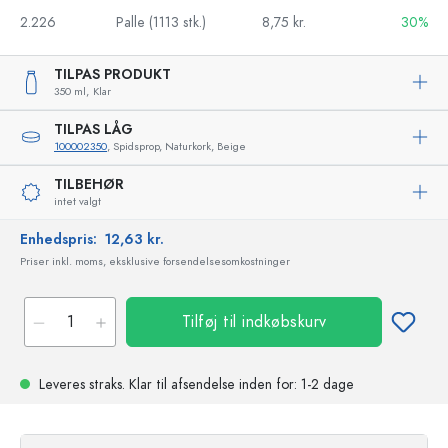
2.226
Palle (1113 stk.)
8,75 kr.
30%
TILPAS PRODUKT
350 ml,
Klar
TILPAS LÅG
100002350
, Spidsprop, Naturkork, Beige
TILBEHØR
intet valgt
Enhedspris:
12,63 kr.
Priser inkl. moms, eksklusive forsendelsesomkostninger
Tilføj til indkøbskurv
Leveres straks.
Klar til afsendelse
inden for: 1-2 dage