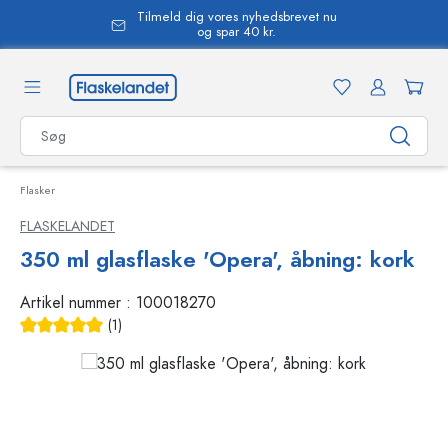
Tilmeld dig vores nyhedsbrevet nu
vedindhold
og spar 40 kr.
Flasker
FLASKELANDET
350 ml glasflaske 'Opera', åbning: kork
Artikel nummer :
100018270
(1)
Gennemsnitlig bedømmelse på 5 ud af 5 stjerner