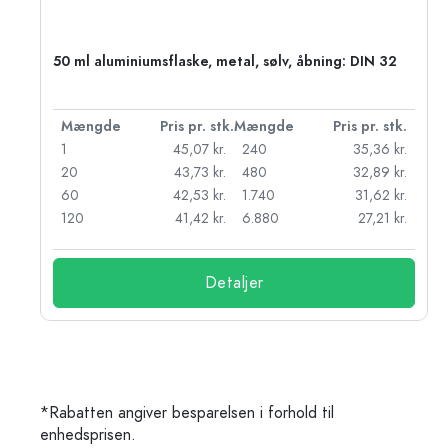
50 ml aluminiumsflaske, metal, sølv, åbning: DIN 32
k.
Mængde
Pris pr. stk.
Mængde
Pris pr. stk.
kr.
1
45,07 kr.
240
35,36 kr.
kr.
20
43,73 kr.
480
32,89 kr.
r.
60
42,53 kr.
1.740
31,62 kr.
r.
120
41,42 kr.
6.880
27,21 kr.
Detaljer
*Rabatten angiver besparelsen i forhold til
enhedsprisen.