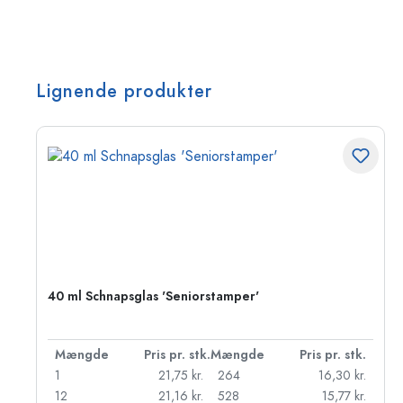
Lignende produkter
40 ml Schnapsglas 'Seniorstamper'
k.
Mængde
Pris pr. stk.
Mængde
Pris pr. stk.
r.
1
21,75 kr.
264
16,30 kr.
r.
12
21,16 kr.
528
15,77 kr.