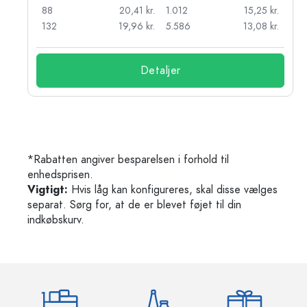
kr.
88
20,41 kr.
1.012
15,25 kr.
132
19,96 kr.
5.586
13,08 kr.
Detaljer
*Rabatten angiver besparelsen i forhold til
enhedsprisen.
Vigtigt:
Hvis låg kan konfigureres, skal disse vælges
separat. Sørg for, at de er blevet føjet til din
indkøbskurv.