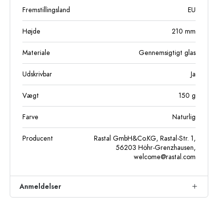
Fremstillingsland
EU
Højde
210
mm
Materiale
Gennemsigtigt glas
Udskrivbar
Ja
Vægt
150
g
Farve
Naturlig
Producent
Rastal GmbH&Co.KG, Rastal-Str. 1,
56203 Höhr-Grenzhausen,
welcome@rastal.com
Anmeldelser