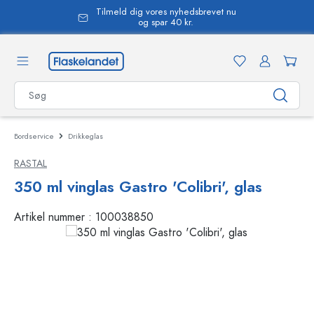
Tilmeld dig vores nyhedsbrevet nu
vedindhold
og spar 40 kr.
Bordservice
Drikkeglas
RASTAL
350 ml vinglas Gastro 'Colibri', glas
Artikel nummer :
100038850