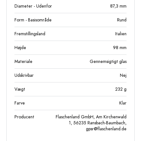
Diameter - Udenfor
87,3
mm
Form - Basisområde
Rund
Fremstillingsland
Italien
Højde
98
mm
Materiale
Gennemsigtigt glas
Udskrivbar
Nej
Vægt
232
g
Farve
Klar
Producent
Flaschenland GmbH, Am Kirchenwald
1, 56235 Ransbach-Baumbach,
gpsr@flaschenland.de