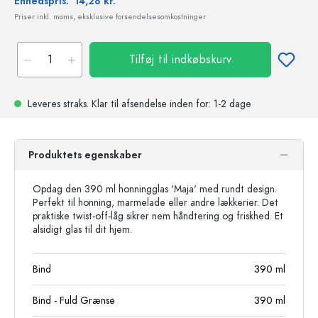
Enhedspris:
14,28 kr.
Priser inkl. moms, eksklusive forsendelsesomkostninger
Tilføj til indkøbskurv
Leveres straks.
Klar til afsendelse
inden for: 1-2 dage
Produktets egenskaber
Opdag den 390 ml honningglas 'Maja' med rundt design.
Perfekt til honning, marmelade eller andre lækkerier. Det
praktiske twist-off-låg sikrer nem håndtering og friskhed. Et
alsidigt glas til dit hjem.
Bind
390
ml
Bind - Fuld Grænse
390
ml