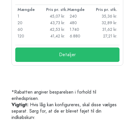
k.
Mængde
Pris pr. stk.
Mængde
Pris pr. stk.
kr.
1
45,07 kr.
240
35,36 kr.
kr.
20
43,73 kr.
480
32,89 kr.
r.
60
42,53 kr.
1.740
31,62 kr.
r.
120
41,42 kr.
6.880
27,21 kr.
Detaljer
*Rabatten angiver besparelsen i forhold til
enhedsprisen.
Vigtigt:
Hvis låg kan konfigureres, skal disse vælges
separat. Sørg for, at de er blevet føjet til din
indkøbskurv.