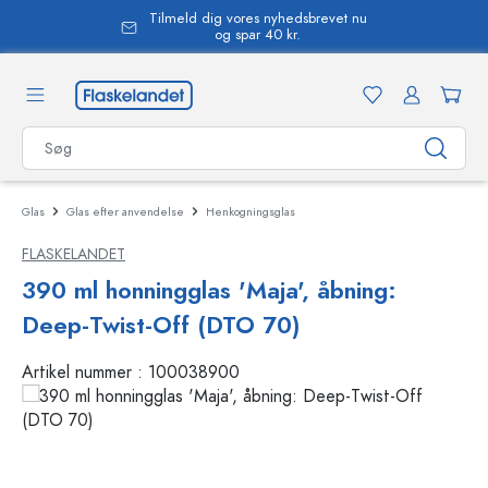
Tilmeld dig vores nyhedsbrevet nu
vedindhold
og spar 40 kr.
Glas
Glas efter anvendelse
Henkogningsglas
FLASKELANDET
390 ml honningglas 'Maja', åbning:
Deep-Twist-Off (DTO 70)
Artikel nummer :
100038900