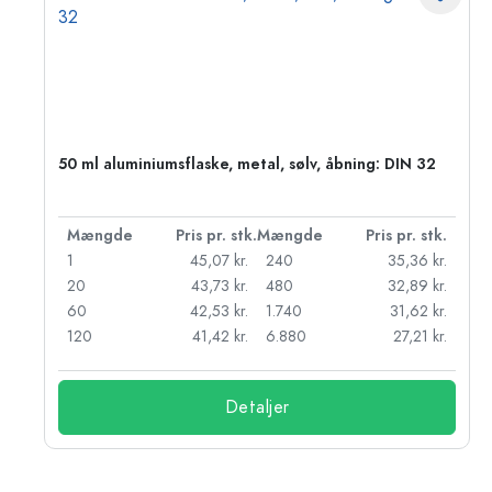
50 ml aluminiumsflaske, metal, sølv, åbning: DIN 32
k.
Mængde
Pris pr. stk.
Mængde
Pris pr. stk.
kr.
1
45,07 kr.
240
35,36 kr.
kr.
20
43,73 kr.
480
32,89 kr.
r.
60
42,53 kr.
1.740
31,62 kr.
r.
120
41,42 kr.
6.880
27,21 kr.
Detaljer