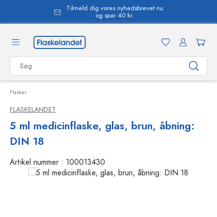
Tilmeld dig vores nyhedsbrevet nu
vedindhold
og spar 40 kr.
Flasker
FLASKELANDET
5 ml medicinflaske, glas, brun, åbning:
DIN 18
Artikel nummer :
100013430