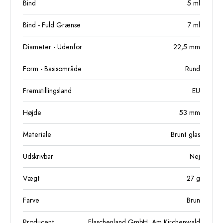
Bind
5
ml
Bind - Fuld Grænse
7
ml
Diameter - Udenfor
22,5
mm
Form - Basisområde
Rund
Fremstillingsland
EU
Højde
53
mm
Materiale
Brunt glas
Udskrivbar
Nej
Vægt
27
g
Farve
Brun
Producent
Flaschenland GmbH, Am Kirchenwald