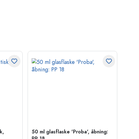
k,
50 ml glasflaske 'Proba', åbning:
Kapse
PP 18