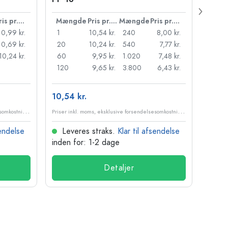
Pris pr. stk.
Mængde
Pris pr. stk.
Mængde
Pris pr. stk.
Mæn
10,99 kr.
1
10,54 kr.
240
8,00 kr.
1
10,69 kr.
20
10,24 kr.
540
7,77 kr.
20
10,24 kr.
60
9,95 kr.
1.020
7,48 kr.
50
120
9,65 kr.
3.800
6,43 kr.
100
10,54 kr.
84,84
P
riser inkl. moms, eksklusive forsendelsesomkostninger
P
riser inkl. moms, eksklusive forsendelsesomkostninger
sendelse
Leveres straks.
Klar til afsendelse
Lev
inden for: 1-2 dage
inden
Detaljer