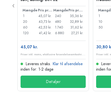
Pris pr. stk.
Mængde
Pris pr. stk.
Mængde
Pris pr. stk.
Mængd
45 kr.
1
45,07 kr.
240
35,36 kr.
1
37 kr.
20
43,73 kr.
480
32,89 kr.
10
30 kr.
60
42,53 kr.
1.740
31,62 kr.
50
22 kr.
120
41,42 kr.
6.880
27,21 kr.
45,07 kr.
30,80 k
P
riser inkl. moms, eksklusive forsendelsesomkostninger
P
riser inkl. moms, eksklusive forsendelsesomkostninger
delse
Leveres straks.
Klar til afsendelse
Lever
inden for: 1-2 dage
inden fo
Detaljer