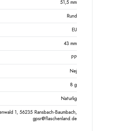
51,5
mm
Rund
EU
43
mm
PP
Nej
8
g
Naturlig
enwald 1, 56235 Ransbach-Baumbach,
gpsr@flaschenland.de