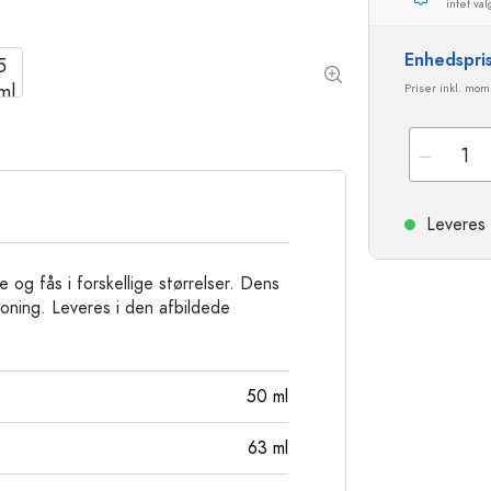
intet val
Stentøjsflasker
Aluminiumsflasker
Enhedspri
Priser inkl. mo
Leveres 
e og fås i forskellige størrelser. Dens
oning. Leveres i den afbildede
50
ml
63
ml