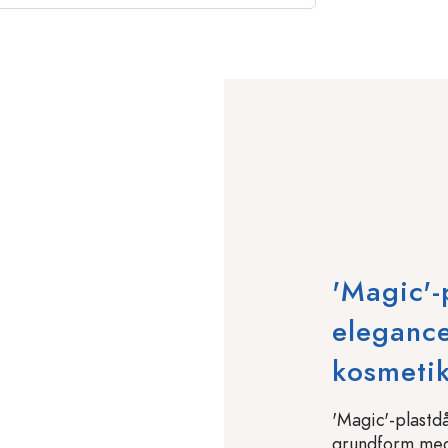
'Magic'-
elegance
kosmeti
'Magic'-plastd
grundform med 