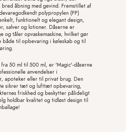
 bred åbning med gevind. Fremstillet af
ødevaregodkendt polypropylen (PP)
enkelt, funktionelt og elegant design,
er, salver og lotioner. Dåserne er
e og tåler opvaskemaskine, hvilket gør
både til opbevaring i køleskab og til
øring.
r fra 50 ml til 500 ml, er 'Magic'-dåserne
ofessionelle anvendelser i
, apoteker eller til privat brug. Den
te sikrer tæt og lufttæt opbevaring,
ternes friskhed og beskytter pålideligt
g holdbar kvalitet og tidløst design til
mballage!