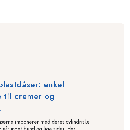
plastdåser: enkel
 til cremer og
k
åserne imponerer med deres cylindriske
afrundet bund og lige sider, der