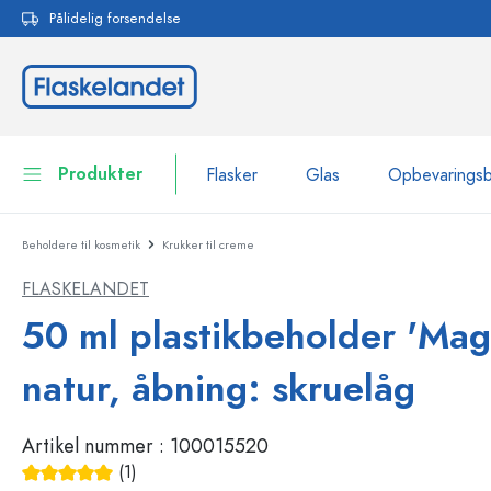
Pålidelig forsendelse
 søgning
Gå til hovednavigation
Produkter
Flasker
Glas
Opbevarings
Beholdere til kosmetik
Krukker til creme
Flasker
Vis alle Flasker
FLASKELANDET
Glas
Flasker efter mærke
50 ml plastikbeholder 'Magi
WECK-flasker
Opbevaringsbeholdere
natur, åbning: skruelåg
Bordservice
Flasker efter funktion
Artikel nummer :
100015520
Pipetteflasker
Beholdere til kosmetik
Flasker med patentprop
(1)