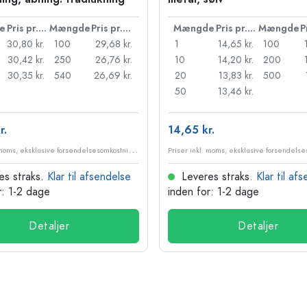
e
Pris pr. stk.
Mængde
Pris pr. stk.
Mængde
Pris pr. stk.
Mængde
30,80 kr.
100
29,68 kr.
1
14,65 kr.
100
30,42 kr.
250
26,76 kr.
10
14,20 kr.
200
30,35 kr.
540
26,69 kr.
20
13,83 kr.
500
50
13,46 kr.
r.
14,65 kr.
P
riser inkl. moms, eksklusive forsendelsesomkostninger
es straks.
Klar til afsendelse
Leveres straks.
Klar til af
r: 1-2 dage
inden for: 1-2 dage
Detaljer
Detaljer