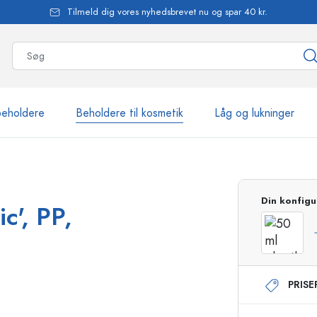
Tilmeld dig vores nyhedsbrevet nu og spar 40 kr.
beholdere
Beholdere til kosmetik
Låg og lukninger
mere end 2.500 produkte
Din konfigu
c', PP,
Estal-flasker
PRIS
Flasker med pumpe
Airless-dispensere
Sprayflasker
Roll-on flasker