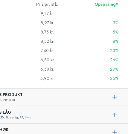
Pris pr. stk.
Opsparing*
9,27 kr.
8,97 kr.
3%
8,75 kr.
5%
8,52 kr.
8%
7,40 kr.
20%
6,80 kr.
26%
6,58 kr.
29%
5,90 kr.
36%
AS PRODUKT
asker
l,
Naturlig
S LÅG
250
, Skruelåg, PP, Hvid
EHØR
Eksemplarisk repræsentation