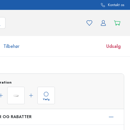
Kontakt os
Tilbehør
Udsalg
r og produktvarianter
Glas
Opdag nu
ration
Køb nu
Vælg
ER OG RABATTER