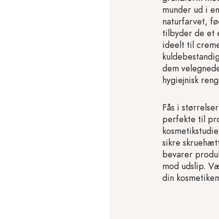
munder ud i en
naturfarvet, f
tilbyder de et 
ideelt til crem
kuldebestandig
dem velegnede 
hygiejnisk reng
Fås i størrelse
perfekte til pr
kosmetikstudier
sikre skruehæt
bevarer produk
mod udslip. Væl
din kosmetike