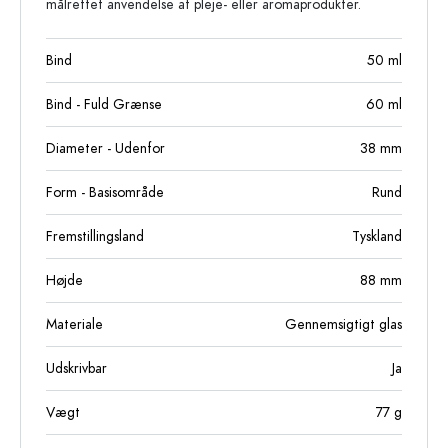
målrettet anvendelse af pleje- eller aromaprodukter.
Bind
50
ml
Bind - Fuld Grænse
60
ml
Diameter - Udenfor
38
mm
Form - Basisområde
Rund
Fremstillingsland
Tyskland
Højde
88
mm
Materiale
Gennemsigtigt glas
Udskrivbar
Ja
Vægt
77
g