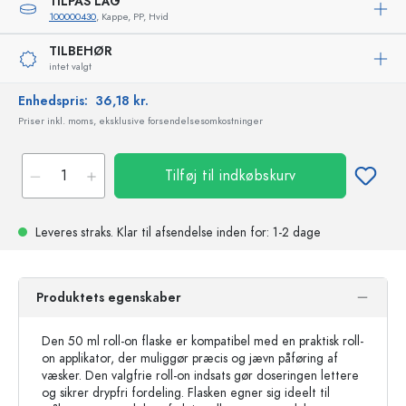
TILPAS LÅG
100000430
, Kappe, PP, Hvid
TILBEHØR
intet valgt
Enhedspris:
36,18 kr.
Priser inkl. moms, eksklusive forsendelsesomkostninger
Tilføj til indkøbskurv
Leveres straks.
Klar til afsendelse
inden for: 1-2 dage
Produktets egenskaber
Den 50 ml roll-on flaske er kompatibel med en praktisk roll-
on applikator, der muliggør præcis og jævn påføring af
væsker. Den valgfrie roll-on indsats gør doseringen lettere
og sikrer drypfri fordeling. Flasken egner sig ideelt til