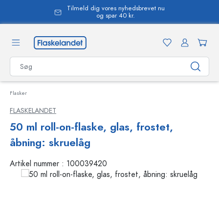
Tilmeld dig vores nyhedsbrevet nu
vedindhold
og spar 40 kr.
Flasker
FLASKELANDET
50 ml roll-on-flaske, glas, frostet,
åbning: skruelåg
Artikel nummer :
100039420