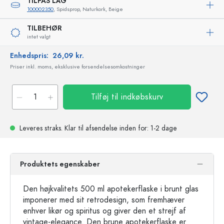
TILPAS LÅG
100002350
, Spidsprop, Naturkork, Beige
TILBEHØR
intet valgt
Enhedspris:
26,09 kr.
Priser inkl. moms, eksklusive forsendelsesomkostninger
Tilføj til indkøbskurv
Leveres straks.
Klar til afsendelse
inden for: 1-2 dage
Produktets egenskaber
Den højkvalitets 500 ml apotekerflaske i brunt glas
imponerer med sit retrodesign, som fremhæver
enhver likør og spiritus og giver den et strejf af
vintage-elegance. Den brune apotekerflaske er