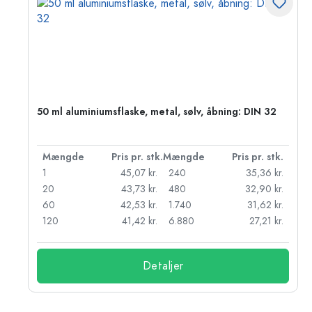
50 ml aluminiumsflaske, metal, sølv, åbning: DIN 32
k.
Mængde
Pris pr. stk.
Mængde
Pris pr. stk.
kr.
1
45,07 kr.
240
35,36 kr.
kr.
20
43,73 kr.
480
32,90 kr.
r.
60
42,53 kr.
1.740
31,62 kr.
r.
120
41,42 kr.
6.880
27,21 kr.
Detaljer