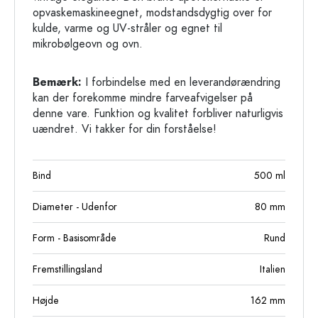
opvaskemaskineegnet, modstandsdygtig over for
kulde, varme og UV-stråler og egnet til
mikrobølgeovn og ovn.
Bemærk:
I forbindelse med en leverandørændring
kan der forekomme mindre farveafvigelser på
denne vare. Funktion og kvalitet forbliver naturligvis
uændret. Vi takker for din forståelse!
Bind
500
ml
Diameter - Udenfor
80
mm
Form - Basisområde
Rund
Fremstillingsland
Italien
Højde
162
mm