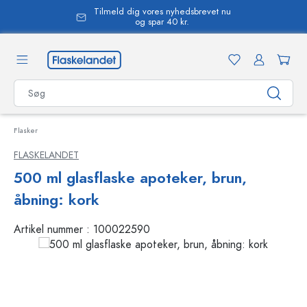
Tilmeld dig vores nyhedsbrevet nu
vedindhold
og spar 40 kr.
Flasker
FLASKELANDET
500 ml glasflaske apoteker, brun,
åbning: kork
Artikel nummer :
100022590