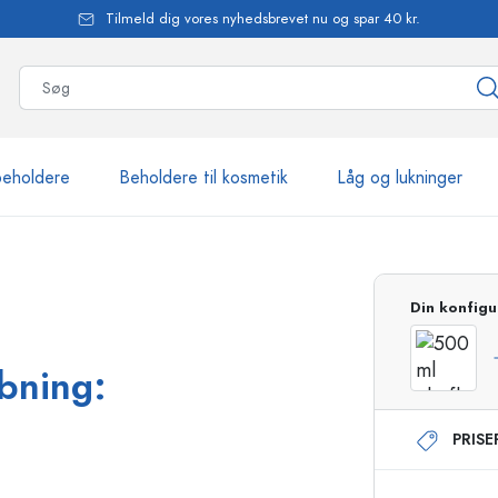
Tilmeld dig vores nyhedsbrevet nu og spar 40 kr.
beholdere
Beholdere til kosmetik
Låg og lukninger
mere end 2.500 produkte
Din konfigu
Estal-flasker
åbning:
PRIS
Flasker med pumpe
Airless-dispensere
Sprayflasker
Roll-on flasker