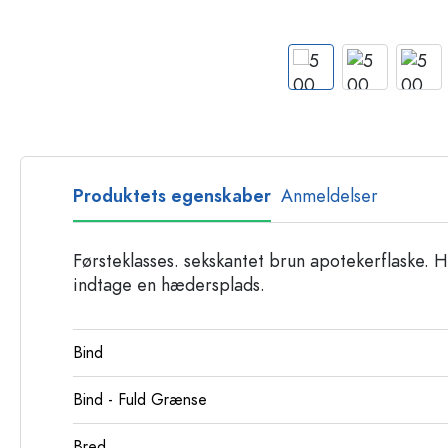
Glasflasker
Plastflasker
Produktets egenskaber
Anmeldelser
Førsteklasses. sekskantet brun apotekerflaske. He
indtage en hædersplads.
Bind
Bind - Fuld Grænse
Bred