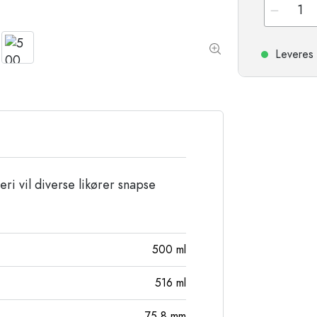
Stentøjsflasker
Aluminiumsflasker
Leveres 
ri vil diverse likører snapse
500
ml
516
ml
75,8
mm