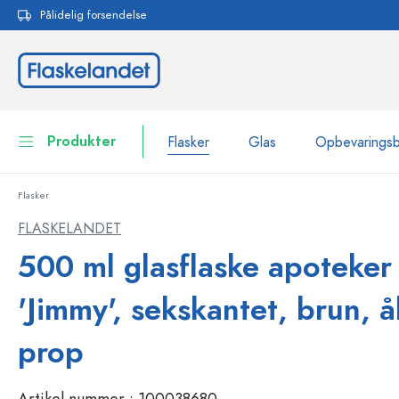
Pålidelig forsendelse
 søgning
Gå til hovednavigation
Produkter
Flasker
Glas
Opbevarings
Flasker
Flasker
Vis alle Flasker
FLASKELANDET
Glas
500 ml glasflaske apoteker
Flasker efter mærke
WECK-flasker
Opbevaringsbeholdere
'Jimmy', sekskantet, brun, 
Bordservice
Flasker efter funktion
prop
Pipetteflasker
Beholdere til kosmetik
Flasker med patentprop
Artikel nummer :
100038680