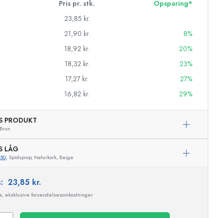
Pris pr. stk.
Opsparing*
23,85 kr.
21,90 kr.
8%
18,92 kr.
20%
18,32 kr.
23%
17,27 kr.
27%
16,82 kr.
29%
AS PRODUKT
Brun
S LÅG
asker
350
, Spidsprop, Naturkork, Beige
s:
23,85 kr.
ms, eksklusive forsendelsesomkostninger
Eksemplarisk repræsentation