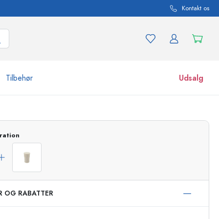
Kontakt os
Tilbehør
Udsalg
r og produktvarianter
Glas
ration
Opdag nu
Køb nu
ER OG RABATTER