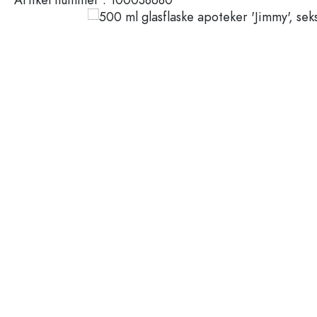
Plastbeholdere
Flasker efter anvendelse
Låg og lukninger
Flasker til eddike og olie
Vinflasker
Tilbehør
Ølflasker
Drikkeflasker
Mærker
Medicinflasker
Mælkeflasker
Udsalg
Spiritusflasker
Nyheder
Flasker efter form
Vejledning
Apotekerflasker
Flasker med hank
Opskrifter
Flasker med lang hals
Polygonale flasker
Flasker efter materiale