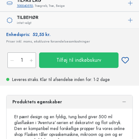
TILPAS LÅG
100040510
, Trægreb, Træ, Beige
TILBEHØR
intet valgt
Enhedspris:
52,55 kr.
Priser inkl. moms, eksklusive forsendelsesomkostninger
Tilføj til indkøbskurv
Leveres straks.
Klar til afsendelse
inden for: 1-2 dage
Produktets egenskaber
Et pænt design og en fyldig, tung bund giver 500 ml
glasflasken i 'Aventura'-serien et dekorativt og flot udtryk.
Den er kompatibel med forskellige propper fra vores online
shop. Flasken tåler opvaskemaskine, mikroovn og ovn og er