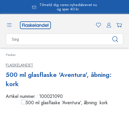
Tilmeld dig vores nyhedsbrevet nu
vedindhold
og spar 40 kr.
Flasker
FLASKELANDET
500 ml glasflaske 'Aventura', åbning:
kork
Artikel nummer :
100021090