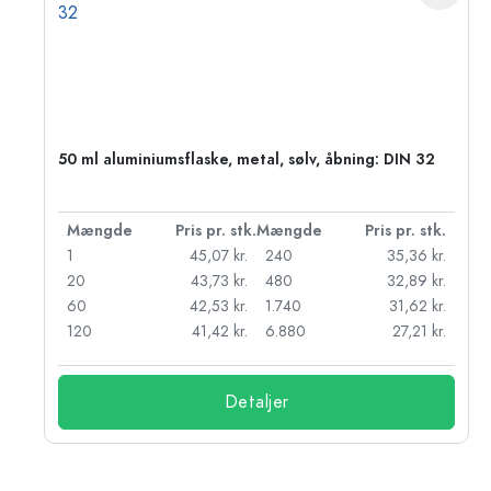
50 ml aluminiumsflaske, metal, sølv, åbning: DIN 32
k.
Mængde
Pris pr. stk.
Mængde
Pris pr. stk.
kr.
1
45,07 kr.
240
35,36 kr.
kr.
20
43,73 kr.
480
32,89 kr.
r.
60
42,53 kr.
1.740
31,62 kr.
r.
120
41,42 kr.
6.880
27,21 kr.
Detaljer