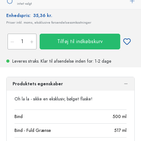
intet valgt
Enhedspris:
35,36 kr.
Priser inkl. moms, eksklusive forsendelsesomkostninger
Tilføj til indkøbskurv
Leveres straks.
Klar til afsendelse
inden for: 1-2 dage
Produktets egenskaber
Oh la la - sikke en eksklusiv, bølget flaske!
Bind
500
ml
Bind - Fuld Grænse
517
ml