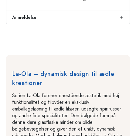
Anmeldelser
La-Ola – dynamisk design til ædle
kreationer
Serien La-Ola forener enestående æstetik med høj
funktionalitet og tilbyder en eksklusiv
emballageløsning til ædle likører, udsøgte spiritusser
og andre fine specialiteter. Den bølgede form på
denne klare glasflaske minder om blide
bølgebevægelser og giver den et unikt, dynamisk
udseende. Med en halvrund bund adskiller La-Ola sig