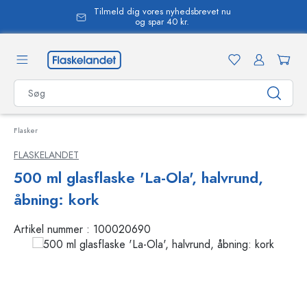
Tilmeld dig vores nyhedsbrevet nu
vedindhold
og spar 40 kr.
Flasker
FLASKELANDET
500 ml glasflaske 'La-Ola', halvrund,
åbning: kork
Artikel nummer :
100020690