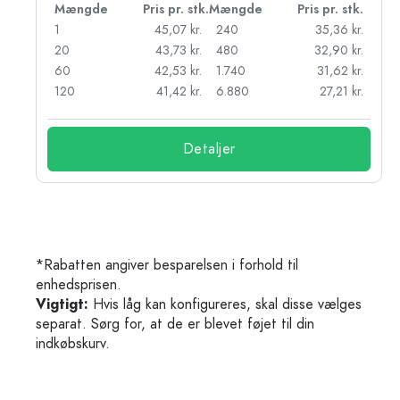
k.
Mængde
Pris pr. stk.
Mængde
Pris pr. stk.
kr.
1
45,07 kr.
240
35,36 kr.
kr.
20
43,73 kr.
480
32,90 kr.
r.
60
42,53 kr.
1.740
31,62 kr.
r.
120
41,42 kr.
6.880
27,21 kr.
Detaljer
*Rabatten angiver besparelsen i forhold til
enhedsprisen.
Vigtigt:
Hvis låg kan konfigureres, skal disse vælges
separat. Sørg for, at de er blevet føjet til din
indkøbskurv.