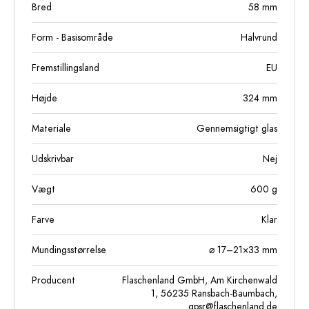
Bred
58
mm
Form - Basisområde
Halvrund
Fremstillingsland
EU
Højde
324
mm
Materiale
Gennemsigtigt glas
Udskrivbar
Nej
Vægt
600
g
Farve
Klar
Mundingsstørrelse
⌀ 17–21×33 mm
Producent
Flaschenland GmbH, Am Kirchenwald
1, 56235 Ransbach-Baumbach,
gpsr@flaschenland.de