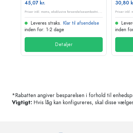
45,07 kr.
30,80 k
P
riser inkl. moms, eksklusive forsendelsesomkostninger
P
riser inkl. moms, eksklusive forsendelsesomkostninger
delse
Leveres straks.
Klar til afsendelse
Lever
inden for: 1-2 dage
inden fo
Detaljer
*Rabatten angiver besparelsen i forhold til enhedsp
Vigtigt:
Hvis låg kan konfigureres, skal disse vælges 