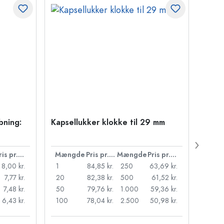
bning:
Kapsellukker klokke til 29 mm
500 m
Carré
38 m
Pris pr. stk.
Mængde
Pris pr. stk.
Mængde
Pris pr. stk.
Mæn
8,00 kr.
1
84,85 kr.
250
63,69 kr.
1
7,77 kr.
20
82,38 kr.
500
61,52 kr.
24
7,48 kr.
50
79,76 kr.
1.000
59,36 kr.
72
6,43 kr.
100
78,04 kr.
2.500
50,98 kr.
120