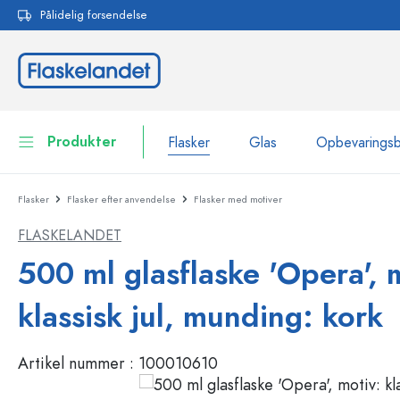
Pålidelig forsendelse
 søgning
Gå til hovednavigation
Produkter
Flasker
Glas
Opbevarings
Flasker
Flasker efter anvendelse
Flasker med motiver
Flasker
Vis alle Flasker
FLASKELANDET
Glas
Flasker efter mærke
500 ml glasflaske 'Opera', 
WECK-flasker
Opbevaringsbeholdere
klassisk jul, munding: kork
Bordservice
Flasker efter funktion
Artikel nummer :
100010610
Pipetteflasker
Beholdere til kosmetik
Flasker med patentprop