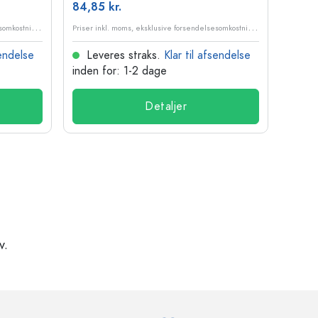
84,85 kr.
10,99
P
riser inkl. moms, eksklusive forsendelsesomkostninger
P
riser inkl. moms, eksklusive forsendelsesomkostninger
sendelse
Leveres straks.
Klar til afsendelse
Lev
inden for: 1-2 dage
inden
Detaljer
v.