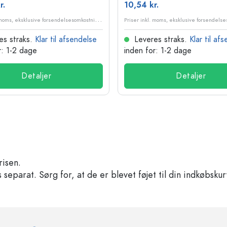
r.
10,54 kr.
P
riser inkl. moms, eksklusive forsendelsesomkostninger
es straks.
Klar til afsendelse
Leveres straks.
Klar til af
r: 1-2 dage
inden for: 1-2 dage
Detaljer
Detaljer
risen.
separat. Sørg for, at de er blevet føjet til din indkøbskur