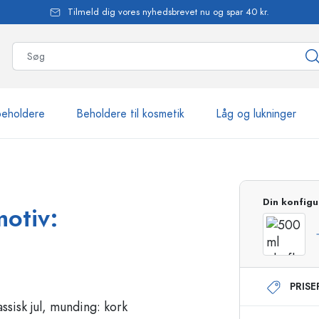
Tilmeld dig vores nyhedsbrevet nu og spar 40 kr.
beholdere
Beholdere til kosmetik
Låg og lukninger
mere end 2.500 produkte
Din konfigu
motiv:
Estal-flasker
PRIS
Flasker med pumpe
Airless-dispensere
Sprayflasker
Roll-on flasker