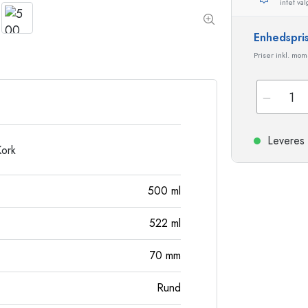
intet val
Stentøjsflasker
Aluminiumsflasker
Enhedspri
Priser inkl. mo
Leveres 
Kork
500
ml
522
ml
70
mm
Rund