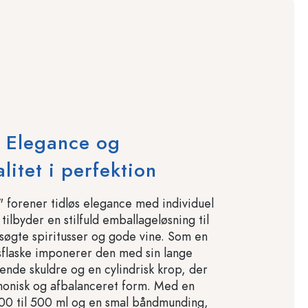
 Elegance og
litet i perfektion
 forener tidløs elegance med individuel
ilbyder en stilfuld emballageløsning til
udsøgte spiritusser og gode vine. Som en
alsflaske imponerer den med sin lange
dende skuldre og en cylindrisk krop, der
monisk og afbalanceret form. Med en
00 til 500 ml og en smal båndmunding,