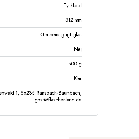
Tyskland
312
mm
Gennemsigtigt glas
Nej
500
g
Klar
enwald 1, 56235 Ransbach-Baumbach,
gpsr@flaschenland.de