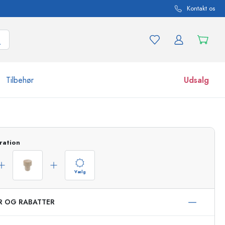
Kontakt os
Tilbehør
Udsalg
r og produktvarianter
Glas
Opdag nu
ration
Køb nu
Vælg
ER OG RABATTER