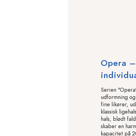
Opera –
individua
Serien "Opera"
udformning og t
fine likører, 
klassisk ligeh
hals, blødt fal
skaber en har
kapacitet på 2