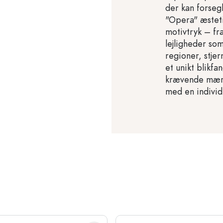
der kan forseg
"Opera" æsteti
motivtryk – fra
lejligheder som
regioner, stje
et unikt blikfa
krævende mærk
med en individ