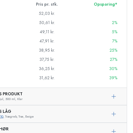
Pris pr. stk.
Opsparing*
52,03 kr.
50,61 kr.
2%
49,11 kr.
5%
47,91 kr.
7%
38,95 kr.
25%
37,75 kr.
27%
36,25 kr.
30%
31,62 kr.
39%
AS PRODUKT
asker
jul,
500 ml,
Klar
S LÅG
10
, Trægreb, Træ, Beige
Eksemplarisk repræsentation
EHØR