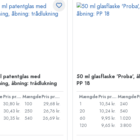
l patentglas med
50 ml glasflaske 'Proba', å
ning, åbning: trådlukning
PP 18
e
Pris pr. stk.
Mængde
Pris pr. stk.
Mængde
Pris pr. stk.
Mængde
30,80 kr.
100
29,68 kr.
1
10,54 kr.
240
30,43 kr.
250
26,76 kr.
20
10,24 kr.
540
30,35 kr.
540
26,69 kr.
60
9,95 kr.
1.020
120
9,65 kr.
3.800