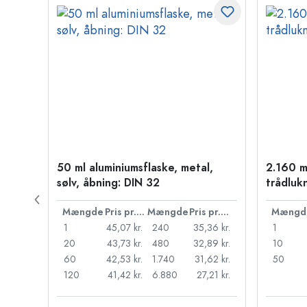
50 ml aluminiumsflaske, metal,
2.160 m
PP 28
sølv, åbning: DIN 32
trådluk
Pris pr. stk.
Mængde
Pris pr. stk.
Mængde
Pris pr. stk.
Mængd
55 kr.
1
45,07 kr.
240
35,36 kr.
1
,18 kr.
20
43,73 kr.
480
32,89 kr.
10
95 kr.
60
42,53 kr.
1.740
31,62 kr.
50
98 kr.
120
41,42 kr.
6.880
27,21 kr.