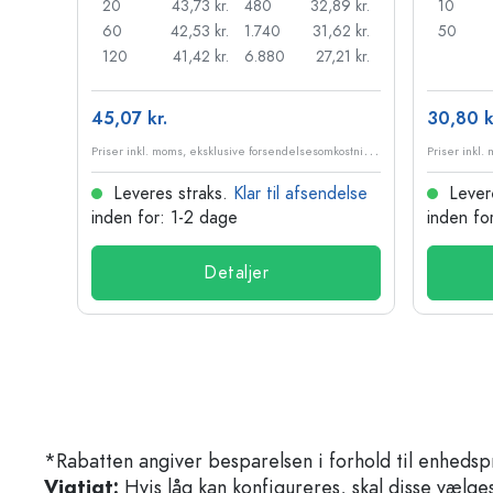
,18 kr.
20
43,73 kr.
480
32,89 kr.
10
95 kr.
60
42,53 kr.
1.740
31,62 kr.
50
98 kr.
120
41,42 kr.
6.880
27,21 kr.
45,07 kr.
30,80 k
P
riser inkl. moms, eksklusive forsendelsesomkostninger
P
riser inkl. moms, eksklusive forsendelsesomkostninger
delse
Leveres straks.
Klar til afsendelse
Lever
inden for: 1-2 dage
inden fo
Detaljer
*Rabatten angiver besparelsen i forhold til enhedsp
Vigtigt:
Hvis låg kan konfigureres, skal disse vælges 