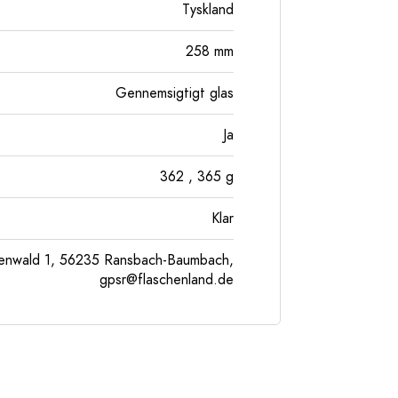
Tyskland
258
mm
Gennemsigtigt glas
Ja
362
, 365
g
Klar
enwald 1, 56235 Ransbach-Baumbach,
gpsr@flaschenland.de