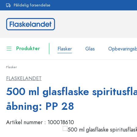
Pålidelig forsendelse
 søgning
Gå til hovednavigation
Produkter
Flasker
Glas
Opbevarings
Flasker
Flasker
Vis alle Flasker
FLASKELANDET
Glas
500 ml glasflaske spiritusfl
Flasker efter mærke
WECK-flasker
Opbevaringsbeholdere
åbning: PP 28
Bordservice
Flasker efter funktion
Artikel nummer :
100018610
Pipetteflasker
Beholdere til kosmetik
Flasker med patentprop