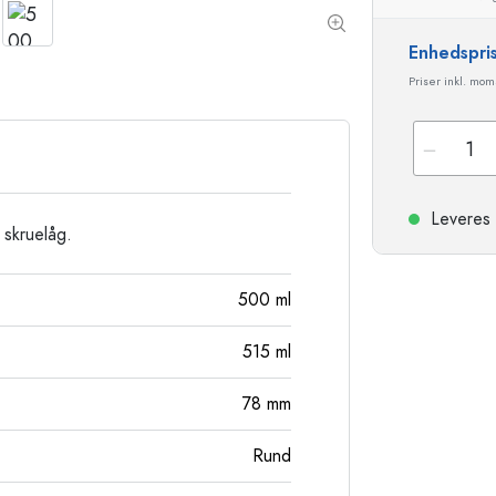
Stentøjsflasker
Aluminiumsflasker
Enhedspri
Priser inkl. mo
Leveres 
 skruelåg.
500
ml
515
ml
78
mm
Rund