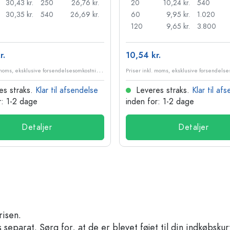
30,43 kr.
250
26,76 kr.
20
10,24 kr.
540
30,35 kr.
540
26,69 kr.
60
9,95 kr.
1.020
120
9,65 kr.
3.800
r.
10,54 kr.
P
riser inkl. moms, eksklusive forsendelsesomkostninger
es straks.
Klar til afsendelse
Leveres straks.
Klar til af
r: 1-2 dage
inden for: 1-2 dage
Detaljer
Detaljer
risen.
separat. Sørg for, at de er blevet føjet til din indkøbskur