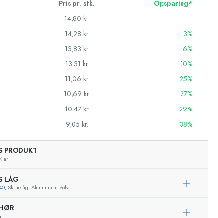
Pris pr. stk.
Opsparing*
14,80 kr.
14,28 kr.
3%
13,83 kr.
6%
13,31 kr.
10%
11,06 kr.
25%
10,69 kr.
27%
10,47 kr.
29%
9,05 kr.
38%
AS PRODUKT
asker
Klar
S LÅG
40
, Skruelåg, Aluminium, Sølv
Eksemplarisk repræsentation
EHØR
gt