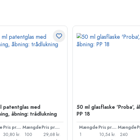
l patentglas med
50 ml glasflaske 'Proba', å
ning, åbning: trådlukning
PP 18
e
Pris pr. stk.
Mængde
Pris pr. stk.
Mængde
Pris pr. stk.
Mængde
30,80 kr.
100
29,68 kr.
1
10,54 kr.
240