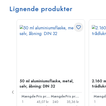
Lignende produkter
50 ml aluminiumsflaske, metal,
2.160 m
PP 28
sølv, åbning: DIN 32
trådluk
Pris pr. stk.
Mængde
Pris pr. stk.
Mængde
Pris pr. stk.
Mængd
55 kr.
1
45,07 kr.
240
35,36 kr.
1