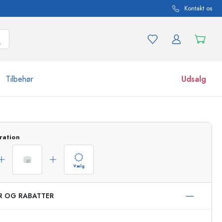
Kontakt os
Tilbehør
Udsalg
r og produktvarianter
Glas
ration
Opdag nu
Køb nu
Vælg
ER OG RABATTER