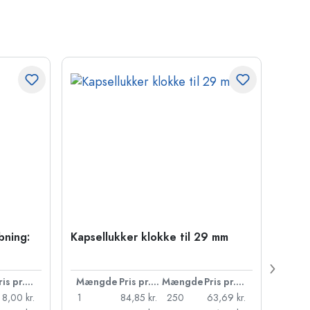
bning:
Kapsellukker klokke til 29 mm
500 m
Carré
38 m
Pris pr. stk.
Mængde
Pris pr. stk.
Mængde
Pris pr. stk.
Mæn
8,00 kr.
1
84,85 kr.
250
63,69 kr.
1