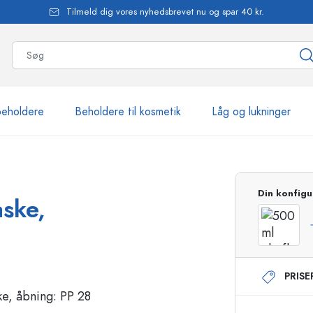
Tilmeld dig vores nyhedsbrevet nu og spar 40 kr.
beholdere
Beholdere til kosmetik
Låg og lukninger
mere end 2.500 produkte
Din konfigu
aske,
Estal-flasker
PRIS
Flasker med pumpe
Airless-dispensere
Sprayflasker
Roll-on flasker