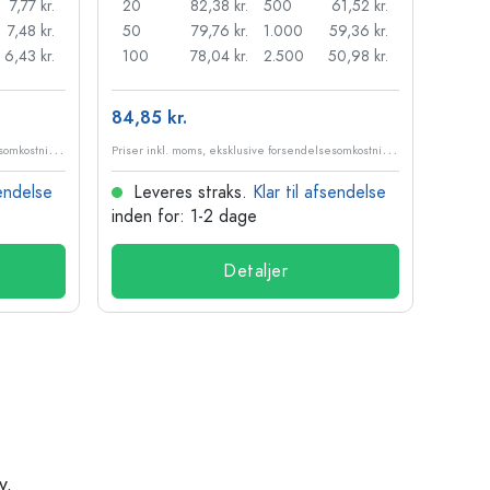
7,77 kr.
20
82,38 kr.
500
61,52 kr.
24
7,48 kr.
50
79,76 kr.
1.000
59,36 kr.
72
6,43 kr.
100
78,04 kr.
2.500
50,98 kr.
120
84,85 kr.
10,99
P
riser inkl. moms, eksklusive forsendelsesomkostninger
P
riser inkl. moms, eksklusive forsendelsesomkostninger
sendelse
Leveres straks.
Klar til afsendelse
Lev
inden for: 1-2 dage
inden
Detaljer
v.