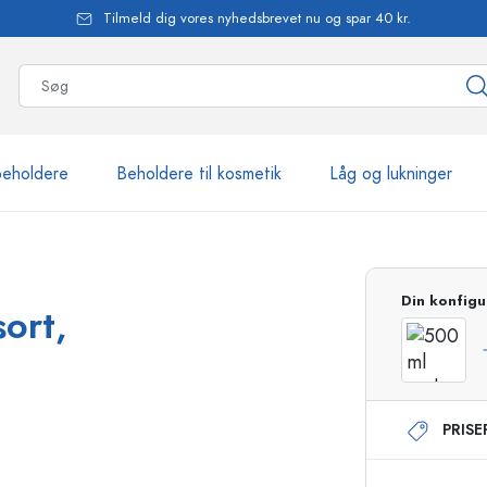
Tilmeld dig vores nyhedsbrevet nu og spar 40 kr.
beholdere
Beholdere til kosmetik
Låg og lukninger
mere end 2.500 produkte
Din konfigu
sort,
Estal-flasker
PRIS
Flasker med pumpe
Airless-dispensere
Sprayflasker
Roll-on flasker