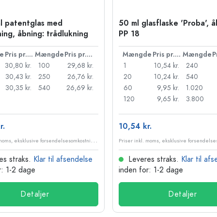
l patentglas med
50 ml glasflaske 'Proba', å
ning, åbning: trådlukning
PP 18
e
Pris pr. stk.
Mængde
Pris pr. stk.
Mængde
Pris pr. stk.
Mængde
30,80 kr.
100
29,68 kr.
1
10,54 kr.
240
30,43 kr.
250
26,76 kr.
20
10,24 kr.
540
30,35 kr.
540
26,69 kr.
60
9,95 kr.
1.020
120
9,65 kr.
3.800
r.
10,54 kr.
P
riser inkl. moms, eksklusive forsendelsesomkostninger
es straks.
Klar til afsendelse
Leveres straks.
Klar til af
r: 1-2 dage
inden for: 1-2 dage
Detaljer
Detaljer