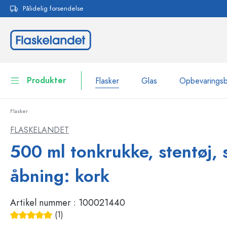
Pålidelig forsendelse
 søgning
Gå til hovednavigation
Produkter
Flasker
Glas
Opbevarings
Flasker
Flasker
Vis alle Flasker
FLASKELANDET
Glas
500 ml tonkrukke, stentøj, 
Flasker efter mærke
WECK-flasker
Opbevaringsbeholdere
åbning: kork
Bordservice
Flasker efter funktion
Artikel nummer :
100021440
Pipetteflasker
Beholdere til kosmetik
(1)
Flasker med patentprop
Gennemsnitlig bedømmelse på 5 ud af 5 stjerner