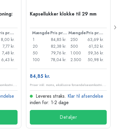
bning:
Kapsellukker klokke til 29 mm
500 m
Carré
38 m
Pris pr. stk.
Mængde
Pris pr. stk.
Mængde
Pris pr. stk.
Mæn
8,00 kr.
1
84,85 kr.
250
63,69 kr.
1
7,77 kr.
20
82,38 kr.
500
61,52 kr.
24
7,48 kr.
50
79,76 kr.
1.000
59,36 kr.
72
6,43 kr.
100
78,04 kr.
2.500
50,98 kr.
120
84,85 kr.
10,99
P
riser inkl. moms, eksklusive forsendelsesomkostninger
P
riser inkl. moms, eksklusive forsendelsesomkostninger
sendelse
Leveres straks.
Klar til afsendelse
Lev
inden for: 1-2 dage
inden
Detaljer