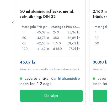
50 ml aluminiumsflaske, metal,
2.160 m
PP 28
sølv, åbning: DIN 32
trådluk
Pris pr. stk.
Mængde
Pris pr. stk.
Mængde
Pris pr. stk.
Mængd
55 kr.
1
45,07 kr.
240
35,36 kr.
1
,18 kr.
20
43,73 kr.
480
32,89 kr.
10
95 kr.
60
42,53 kr.
1.740
31,62 kr.
50
98 kr.
120
41,42 kr.
6.880
27,21 kr.
45,07 kr.
30,80 k
P
riser inkl. moms, eksklusive forsendelsesomkostninger
P
riser inkl. moms, eksklusive forsendelsesomkostninger
delse
Leveres straks.
Klar til afsendelse
Lever
inden for: 1-2 dage
inden fo
Detaljer