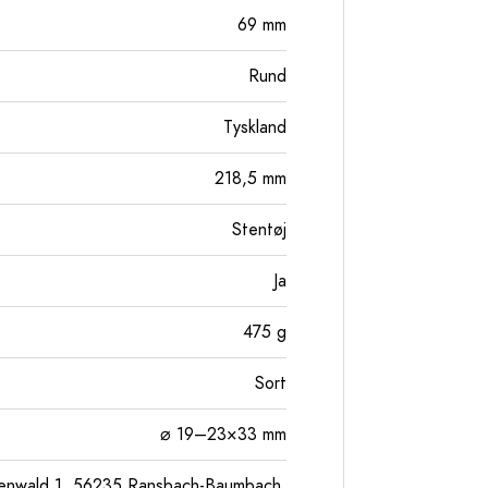
69
mm
Rund
Tyskland
218,5
mm
Stentøj
Ja
475
g
Sort
⌀ 19–23×33 mm
enwald 1, 56235 Ransbach-Baumbach,