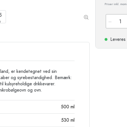
Stentøjsflasker
Priser inkl. mo
Aluminiumsflasker
Leveres 
skland, er kendetegnet ved sin
nskaber og syrebestandighed. Bemærk:
l kulsyreholdige drikkevarer.
mikrobølgeovn og ovn.
500
ml
530
ml