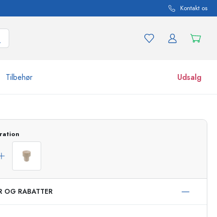
Kontakt os
Tilbehør
Udsalg
r og produktvarianter
Glas
ration
Opdag nu
Køb nu
ER OG RABATTER