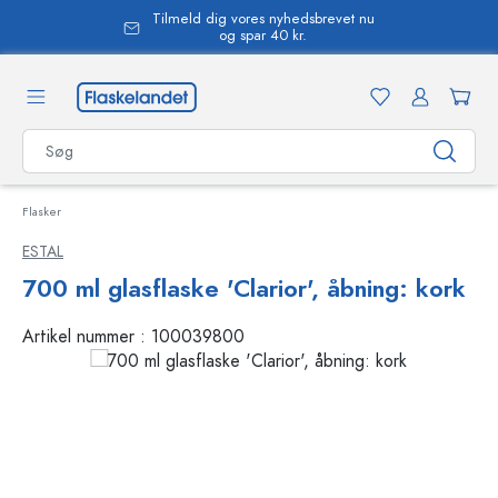
Tilmeld dig vores nyhedsbrevet nu
vedindhold
og spar 40 kr.
Flasker
ESTAL
700 ml glasflaske 'Clarior', åbning: kork
Artikel nummer :
100039800