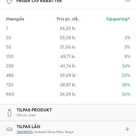
PRISER OG RABATTER
Mængde
Pris pr. stk.
Opsparing*
1
54,20 kr.
20
53,08 kr.
2%
50
51,06 kr.
5%
100
49,71 kr.
8%
250
40,74 kr.
24%
480
39,69 kr.
26%
720
38,87 kr.
28%
960
34,39 kr.
36%
TILPAS PRODUKT
700 ml,
Grøn
TILPAS LÅG
100039870
, Corkcoal Sharp Plate, Beige