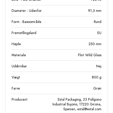
Diameter - Udenfor
91,3
mm
Form - Basisområde
Rund
Fremstillingsland
EU
Højde
250
mm
Materiale
Flint Wild Glass
Udskrivbar
Nej
Vægt
800
g
Farve
Grøn
Producent
Estal Packaging, 23 Polígono
Industrial Bujonis, 17220 Girona,
Spanien,
estal@estal.com