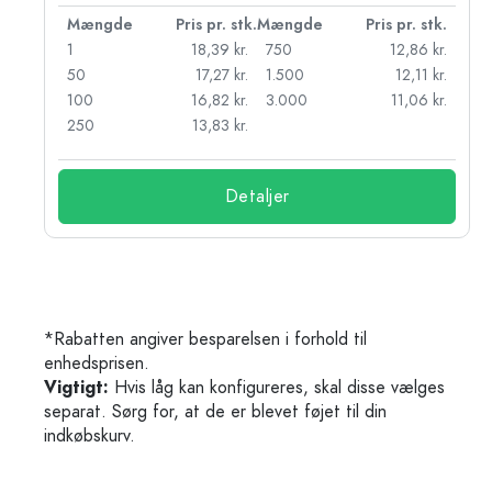
k.
Mængde
Pris pr. stk.
Mængde
Pris pr. stk.
r.
1
18,39 kr.
750
12,86 kr.
r.
50
17,27 kr.
1.500
12,11 kr.
r.
100
16,82 kr.
3.000
11,06 kr.
r.
250
13,83 kr.
Detaljer
*Rabatten angiver besparelsen i forhold til
enhedsprisen.
Vigtigt:
Hvis låg kan konfigureres, skal disse vælges
separat. Sørg for, at de er blevet føjet til din
indkøbskurv.