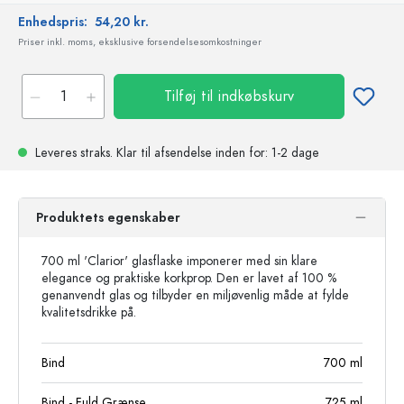
Enhedspris:
54,20 kr.
Priser inkl. moms, eksklusive forsendelsesomkostninger
Tilføj til indkøbskurv
Leveres straks.
Klar til afsendelse
inden for: 1-2 dage
Produktets egenskaber
700 ml 'Clarior' glasflaske imponerer med sin klare
elegance og praktiske korkprop. Den er lavet af 100 %
genanvendt glas og tilbyder en miljøvenlig måde at fylde
kvalitetsdrikke på.
Bind
700
ml
Bind - Fuld Grænse
725
ml