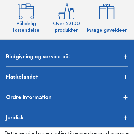
Pålidelig
Over 2.000
O
forsendelse
produkter
Mange gaveideer
Rådgivning og service på:
Flaskelandet
Ordre information
Juridisk
Dette website bruger cookies til personalisering af annoncer