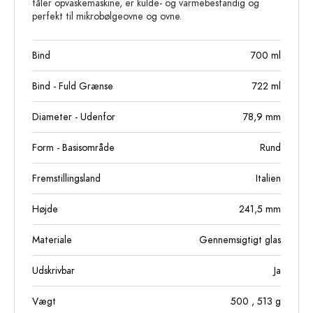
tåler opvaskemaskine, er kulde- og varmebestandig og
perfekt til mikrobølgeovne og ovne.
Bind
700
ml
Bind - Fuld Grænse
722
ml
Diameter - Udenfor
78,9
mm
Form - Basisområde
Rund
Fremstillingsland
Italien
Højde
241,5
mm
Materiale
Gennemsigtigt glas
Udskrivbar
Ja
Vægt
500
, 513
g