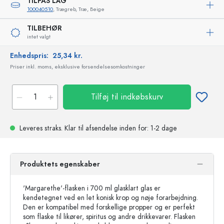
TILPAS LÅG
100040510
, Trægreb, Træ, Beige
TILBEHØR
intet valgt
Enhedspris:
25,34 kr.
Priser inkl. moms, eksklusive forsendelsesomkostninger
Tilføj til indkøbskurv
Leveres straks.
Klar til afsendelse
inden for: 1-2 dage
Produktets egenskaber
'Margarethe'-flasken i 700 ml glasklart glas er
kendetegnet ved en let konisk krop og nøje forarbejdning.
Den er kompatibel med forskellige propper og er perfekt
som flaske til likører, spiritus og andre drikkevarer. Flasken