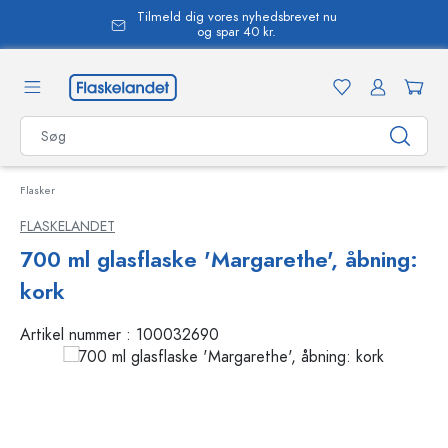
Tilmeld dig vores nyhedsbrevet nu
vedindhold
og spar 40 kr.
Flasker
FLASKELANDET
700 ml glasflaske 'Margarethe', åbning:
kork
Artikel nummer :
100032690