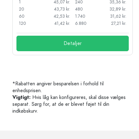
r.
1
45,07 kr.
240
35,36 kr.
r.
20
43,73 kr.
480
32,89 kr.
r.
60
42,53 kr.
1.740
31,62 kr.
r.
120
41,42 kr.
6.880
27,21 kr.
Detaljer
*Rabatten angiver besparelsen i forhold til
enhedsprisen.
Vigtigt:
Hvis låg kan konfigureres, skal disse vælges
separat. Sørg for, at de er blevet føjet til din
indkøbskurv.