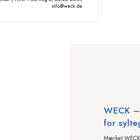
info@weck.de
WECK – T
for sylte
Mærket WECK ha