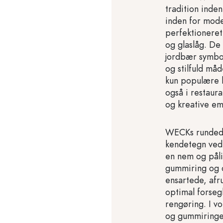
tradition inden
inden for mod
perfektioneret
og glaslåg. De
jordbær symbo
og stilfuld må
kun populære 
også i restaur
og kreative em
WECKs rundede
kendetegn ved 
en nem og pålid
gummiring og d
ensartede, afr
optimal forseg
rengøring. I v
og gummiringe 