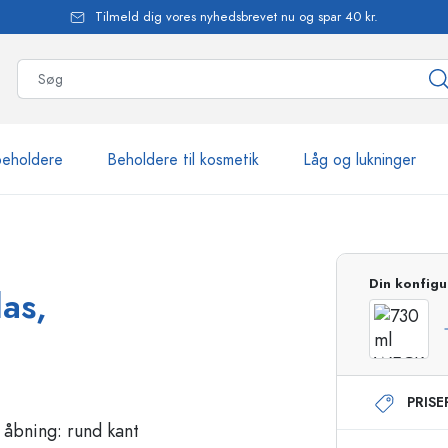
Tilmeld dig vores nyhedsbrevet nu og spar 40 kr.
beholdere
Beholdere til kosmetik
Låg og lukninger
mere end 2.500 produkte
Din konfigu
as,
Estal-flasker
PRIS
Flasker med pumpe
Airless-dispensere
Sprayflasker
Roll-on flasker