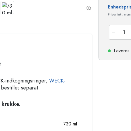
Stentøjsflasker
Enhedspri
Aluminiumsflasker
Priser inkl. mo
Leveres 
t
ECK-indkogningsringer,
WECK-
 bestilles separat.
 krukke.
730
ml