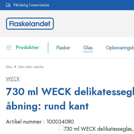
Pålidelig forsendelse
 søgning
Gå til hovednavigation
Produkter
Flasker
Glas
Opbevarings
Glas
Glas efter mærke
Flasker
Vis alle Flasker
WECK
Glas
Flasker efter mærke
730 ml WECK delikatessegl
WECK-flasker
Opbevaringsbeholdere
åbning: rund kant
Bordservice
Flasker efter funktion
Artikel nummer :
100034080
Pipetteflasker
Beholdere til kosmetik
Flasker med patentprop