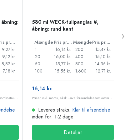
 åbning:
580 ml WECK-tulipanglas #,
1.575
åbning: rund kant
åbnin
Pris pr. stk.
Mængde
Pris pr. stk.
Mængde
Pris pr. stk.
Mæn
9,27 kr.
1
16,14 kr.
200
15,47 kr.
1
9,12 kr.
20
16,00 kr.
400
15,10 kr.
10
8,82 kr.
50
15,77 kr.
800
14,35 kr.
20
7,18 kr.
100
15,55 kr.
1.600
12,71 kr.
50
16,14 kr.
33,19
P
riser inkl. moms, eksklusive forsendelsesomkostninger
P
riser inkl. moms, eksklusive forsendelsesomkostninger
sendelse
Leveres straks.
Klar til afsendelse
Lev
inden for: 1-2 dage
inden
Detaljer