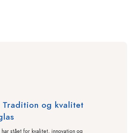
radition og kvalitet
glas
r stået for kvalitet, innovation og