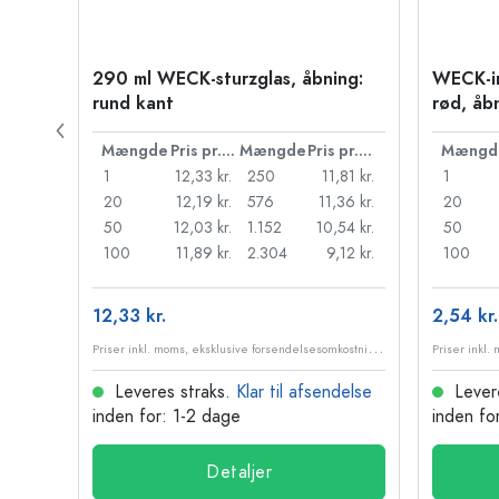
290 ml WECK-sturzglas, åbning:
WECK-i
rund kant
rød, åb
Pris pr. stk.
Mængde
Pris pr. stk.
Mængde
Pris pr. stk.
Mængd
79 kr.
1
12,33 kr.
250
11,81 kr.
1
18 kr.
20
12,19 kr.
576
11,36 kr.
20
99 kr.
50
12,03 kr.
1.152
10,54 kr.
50
32 kr.
100
11,89 kr.
2.304
9,12 kr.
100
12,33 kr.
2,54 kr.
P
riser inkl. moms, eksklusive forsendelsesomkostninger
P
riser inkl. moms, eksklusive forsendelsesomkostninger
delse
Leveres straks.
Klar til afsendelse
Lever
inden for: 1-2 dage
inden fo
Detaljer