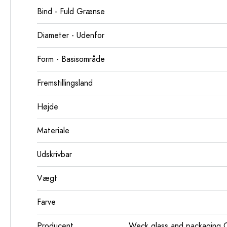
Bind - Fuld Grænse
Diameter - Udenfor
Form - Basisområde
Fremstillingsland
Højde
Materiale
Udskrivbar
Vægt
Farve
Producent
Weck glass and packaging 