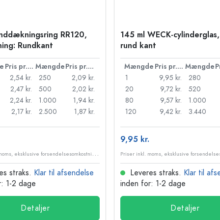
nddækningsring RR120,
145 ml WECK-cylinderglas,
ning: Rundkant
rund kant
e
Pris pr. stk.
Mængde
Pris pr. stk.
Mængde
Pris pr. stk.
Mængde
2,54 kr.
250
2,09 kr.
1
9,95 kr.
280
2,47 kr.
500
2,02 kr.
20
9,72 kr.
520
2,24 kr.
1.000
1,94 kr.
80
9,57 kr.
1.000
2,17 kr.
2.500
1,87 kr.
120
9,42 kr.
3.440
9,95 kr.
P
riser inkl. moms, eksklusive forsendelsesomkostninger
es straks.
Klar til afsendelse
Leveres straks.
Klar til af
r: 1-2 dage
inden for: 1-2 dage
Detaljer
Detaljer