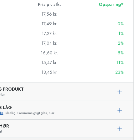
Pris pr. stk.
Opsparing*
17,56 kr.
17,49 kr.
0%
17,27 kr.
1%
17,04 kr.
2%
16,60 kr.
5%
15,47 kr.
11%
13,45 kr.
23%
AS PRODUKT
Klar
asker
S LÅG
10
, Glaslåg, Gennemsigtigt glas, Klar
Eksemplarisk repræsentation
EHØR
gt