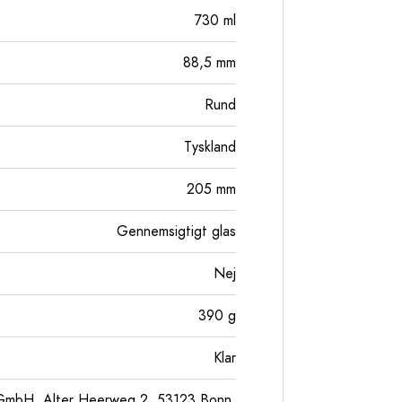
730
ml
88,5
mm
Rund
Tyskland
205
mm
Gennemsigtigt glas
Nej
390
g
Klar
GmbH, Alter Heerweg 2, 53123 Bonn,