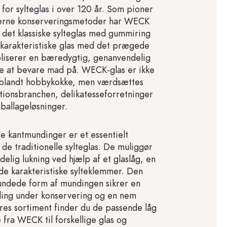
 for sylteglas i over 120 år. Som pioner
erne konserveringsmetoder har WECK
 det klassiske sylteglas med gummiring
 karakteristiske glas med det prægede
liserer en bæredygtig, genanvendelig
de at bevare mad på. WECK-glas er ikke
blandt hobbykokke, men værdsættes
ationsbranchen, delikatesseforretninger
ballageløsninger.
 kantmundinger er et essentielt
de traditionelle sylteglas. De muliggør
elig lukning ved hjælp af et glaslåg, en
e karakteristiske sylteklemmer. Den
undede form af mundingen sikrer en
ling under konservering og en nem
ores sortiment finder du de passende låg
fra WECK til forskellige glas og