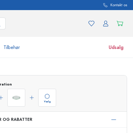
Kontakt os
Tilbehør
Udsalg
r og produktvarianter
Glas
Opdag nu
ration
Køb nu
Vælg
ER OG RABATTER