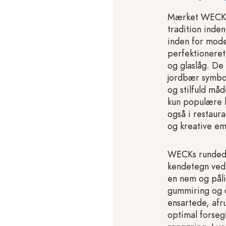
Mærket WECK ha
tradition inden
inden for mod
perfektioneret
og glaslåg. De
jordbær symbo
og stilfuld må
kun populære 
også i restaur
og kreative em
WECKs rundede
kendetegn ved 
en nem og pålid
gummiring og d
ensartede, afr
optimal forseg