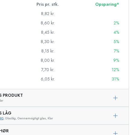
Pris pr. stk.
Opsparing*
8,82 kr.
8,60 kr.
2%
8,45 kr.
4%
8,30 kr.
5%
8,15 kr.
7%
8,00 kr.
9%
7,70 kr.
12%
6,05 kr.
31%
AS PRODUKT
asker
lar
S LÅG
90
, Glaslåg, Gennemsigtigt glas, Klar
EHØR
Eksemplarisk repræsentation