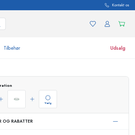
Kontakt os
Tilbehør
Udsalg
r og produktvarianter
Glas
Opdag nu
ration
Køb nu
Vælg
ER OG RABATTER