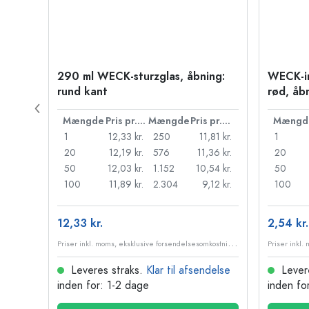
290 ml WECK-sturzglas, åbning:
WECK-i
rund kant
rød, åb
Pris pr. stk.
Mængde
Pris pr. stk.
Mængde
Pris pr. stk.
Mængd
79 kr.
1
12,33 kr.
250
11,81 kr.
1
18 kr.
20
12,19 kr.
576
11,36 kr.
20
99 kr.
50
12,03 kr.
1.152
10,54 kr.
50
32 kr.
100
11,89 kr.
2.304
9,12 kr.
100
12,33 kr.
2,54 kr.
P
riser inkl. moms, eksklusive forsendelsesomkostninger
P
riser inkl. moms, eksklusive forsendelsesomkostninger
delse
Leveres straks.
Klar til afsendelse
Lever
inden for: 1-2 dage
inden fo