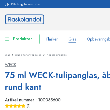
Pålidelig forsendelse
 søgning
Gå til hovednavigation
Produkter
Flasker
Glas
Opbevarings
Glas
Glas efter anvendelse
Henkogningsglas
Flasker
Vis alle Flasker
WECK
Glas
Flasker efter mærke
75 ml WECK-tulipanglas, å
WECK-flasker
Opbevaringsbeholdere
rund kant
Bordservice
Flasker efter funktion
Artikel nummer :
100035600
Pipetteflasker
Beholdere til kosmetik
Flasker med patentprop
(1)