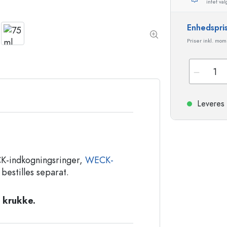
intet val
Stentøjsflasker
Aluminiumsflasker
Enhedspri
Priser inkl. mo
Leveres 
ECK-indkogningsringer,
WECK-
 bestilles separat.
 krukke.