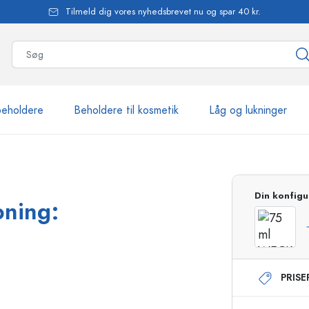
Tilmeld dig vores nyhedsbrevet nu og spar 40 kr.
beholdere
Beholdere til kosmetik
Låg og lukninger
mere end 2.500 produkte
Din konfigu
bning:
Estal-flasker
PRIS
Flasker med pumpe
Airless-dispensere
Sprayflasker
Roll-on flasker