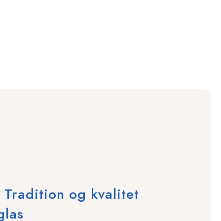
radition og kvalitet
glas