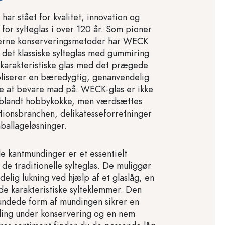
r stået for kvalitet, innovation og
 for sylteglas i over 120 år. Som pioner
erne konserveringsmetoder har WECK
 det klassiske sylteglas med gummiring
 karakteristiske glas med det prægede
liserer en bæredygtig, genanvendelig
de at bevare mad på. WECK-glas er ikke
blandt hobbykokke, men værdsættes
ationsbranchen, delikatesseforretninger
ballageløsninger.
 kantmundinger er et essentielt
de traditionelle sylteglas. De muliggør
elig lukning ved hjælp af et glaslåg, en
e karakteristiske sylteklemmer. Den
undede form af mundingen sikrer en
ling under konservering og en nem