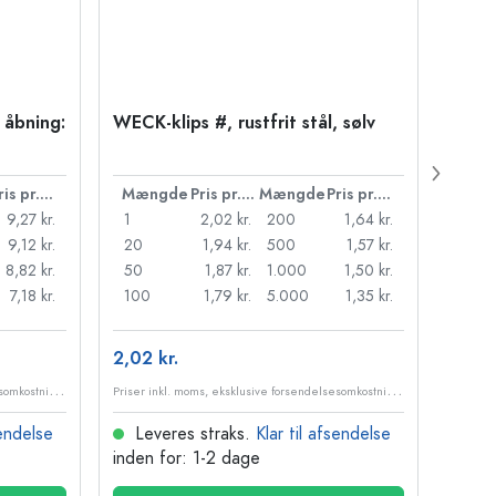
 åbning:
WECK-klips #, rustfrit stål, sølv
WECK
rød, 
Pris pr. stk.
Mængde
Pris pr. stk.
Mængde
Pris pr. stk.
Mæn
9,27 kr.
1
2,02 kr.
200
1,64 kr.
1
9,12 kr.
20
1,94 kr.
500
1,57 kr.
50
8,82 kr.
50
1,87 kr.
1.000
1,50 kr.
250
7,18 kr.
100
1,79 kr.
5.000
1,35 kr.
2,02 kr.
1,42 
P
riser inkl. moms, eksklusive forsendelsesomkostninger
P
riser inkl. moms, eksklusive forsendelsesomkostninger
sendelse
Leveres straks.
Klar til afsendelse
Lev
inden for: 1-2 dage
inden