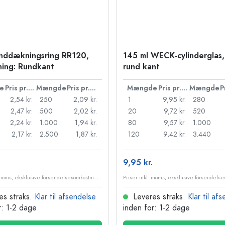
nddækningsring RR120,
145 ml WECK-cylinderglas,
ning: Rundkant
rund kant
e
Pris pr. stk.
Mængde
Pris pr. stk.
Mængde
Pris pr. stk.
Mængde
2,54 kr.
250
2,09 kr.
1
9,95 kr.
280
2,47 kr.
500
2,02 kr.
20
9,72 kr.
520
2,24 kr.
1.000
1,94 kr.
80
9,57 kr.
1.000
2,17 kr.
2.500
1,87 kr.
120
9,42 kr.
3.440
9,95 kr.
P
riser inkl. moms, eksklusive forsendelsesomkostninger
es straks.
Klar til afsendelse
Leveres straks.
Klar til af
r: 1-2 dage
inden for: 1-2 dage