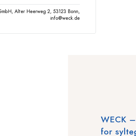
GmbH, Alter Heerweg 2, 53123 Bonn,
info@weck.de
WECK – T
for sylte